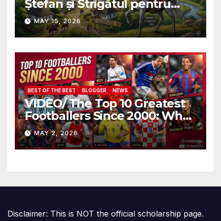
Ștefan și Strigătul pentru
Demnitate în Fața
MAY 15, 2026
Amalgamării
BEST OF THE BEST
BLOGGER
NEWS
VIDEO/ The Top 10 Greatest
Footballers Since 2000: Who
Is Number One
MAY 2, 2026
Disclaimer: This is NOT the official scholarship page.