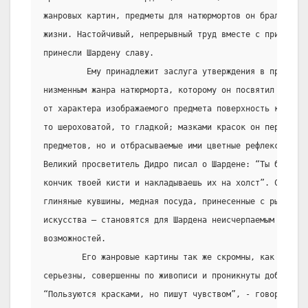
жанровых картин, предметы для натюрмортов он брал из ок
жизни. Настойчивый, непрерывный труд вместе с природным
принесли Шардену славу.
         Ему принадлежит заслуга утверждения в правах с
низменным жанра натюрморта, которому он посвятил всю жи
от характера изображаемого предмета поверхность картин 
то шероховатой, то гладкой; мазками красок он передает 
предметов, но и отбрасываемые ими цветные рефлексы и в
Великий просветитель Дидро писал о Шардене: “Ты берешь 
кончик твоей кисти и накладываешь их на холст”. Самые п
глиняные кувшины, медная посуда, принесенные с рынка ов
искусства – становятся для Шардена неисчерпаемым источн
возможностей.
        Его жанровые картины так же скромны, как и натю
серьезны, совершенны по живописи и проникнуты добрым о
“Пользуются красками, но пишут чувством”, - говорил Шар