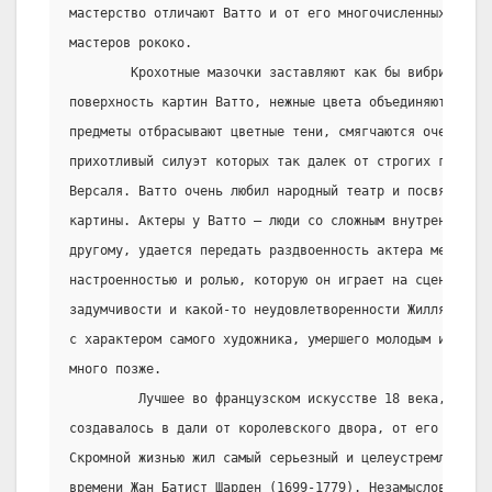
мастерство отличают Ватто и от его многочисленных подр
мастеров рококо.
        Крохотные мазочки заставляют как бы вибрировать
поверхность картин Ватто, нежные цвета объединяются жем
предметы отбрасывают цветные тени, смягчаются очертания
прихотливый силуэт которых так далек от строгих геометр
Версаля. Ватто очень любил народный театр и посвятил ем
картины. Актеры у Ватто – люди со сложным внутренним м
другому, удается передать раздвоенность актера между ег
настроенностью и ролью, которую он играет на сцене (“Ж 
задумчивости и какой-то неудовлетворенности Жилля, мож
с характером самого художника, умершего молодым и по-на
много позже.
         Лучшее во французском искусстве 18 века, в отл
создавалось в дали от королевского двора, от его церемо
Скромной жизнью жил самый серьезный и целеустремленный 
времени Жан Батист Шарден (1699-1779). Незамысловатые с