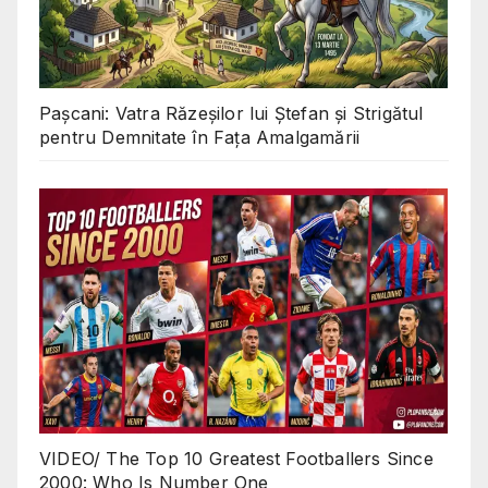
Pașcani: Vatra Răzeșilor lui Ștefan și Strigătul
pentru Demnitate în Fața Amalgamării
VIDEO/ The Top 10 Greatest Footballers Since
2000: Who Is Number One