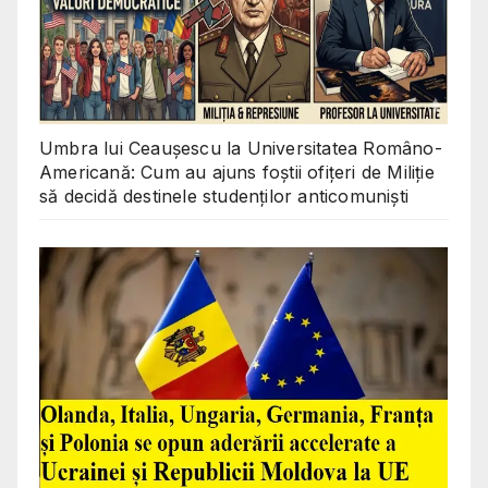
Umbra lui Ceaușescu la Universitatea Româno-
Americană: Cum au ajuns foștii ofițeri de Miliție
să decidă destinele studenților anticomuniști