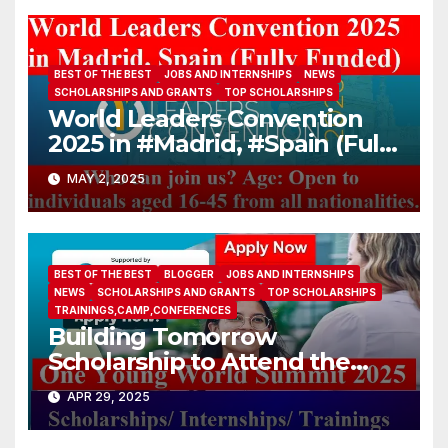
attaches?
BEST OF THE BEST
JOBS AND INTERNSHIPS
NEWS
SCHOLARSHIPS AND GRANTS
TOP SCHOLARSHIPS
World Leaders Convention
2025 in #Madrid, #Spain (Fully
Funded)
MAY 2, 2025
BEST OF THE BEST
BLOGGER
JOBS AND INTERNSHIPS
NEWS
SCHOLARSHIPS AND GRANTS
TOP SCHOLARSHIPS
TRAININGS,CAMP,CONFERENCES
Building Tomorrow
Scholarship to Attend the
One Young World Summit
APR 29, 2025
2025 (Fully-funded to
#Munich, #Germany)