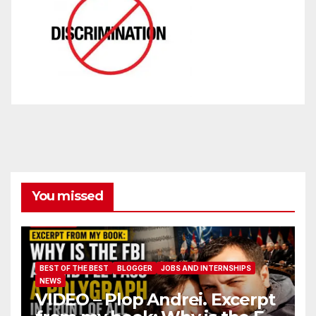
You missed
BEST OF THE BEST
BLOGGER
JOBS AND INTERNSHIPS
NEWS
VIDEO – Plop Andrei. Excerpt