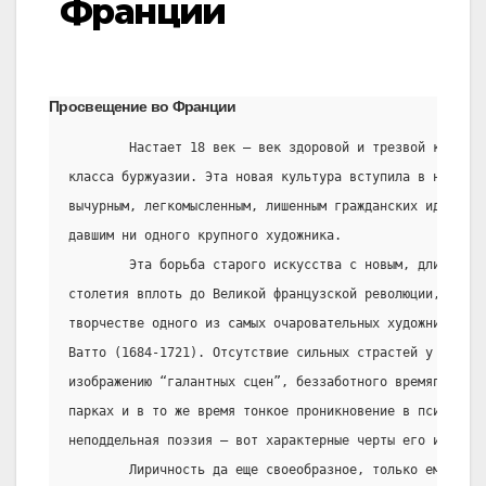
Франции
Просвещение во Франции
        Настает 18 век – век здоровой и трезвой культур
класса буржуазии. Эта новая культура вступила в неприми
вычурным, легкомысленным, лишенным гражданских идей сти
давшим ни одного крупного художника.
        Эта борьба старого искусства с новым, длившаяс
столетия вплоть до Великой французской революции, нашла
творчестве одного из самых очаровательных художников Фр
Ватто (1684-1721). Отсутствие сильных страстей у героев
изображению “галантных сцен”, беззаботного времяпрепров
парках и в то же время тонкое проникновение в психологи
неподдельная поэзия – вот характерные черты его искусст
        Лиричность да еще своеобразное, только ему прис