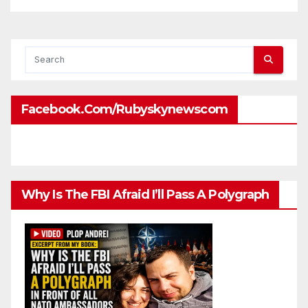
Facebook.com/rubyskynewscom
Why Is The FBI Afraid I’ll Pass A Polygraph