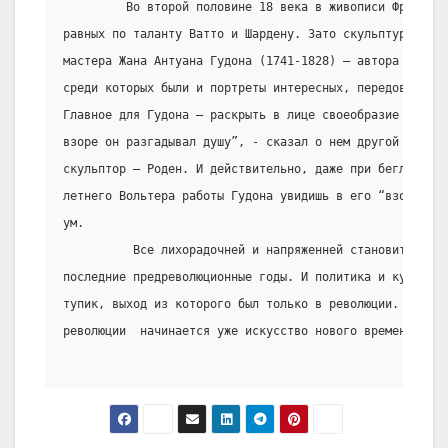
         Во второй половине 18 века в живописи Франции 
равных по таланту Ватто и Шардену. Зато скульптура дала
мастера Жана Антуана Гудона (1741-1828) – автора большо
среди которых были и портреты интересных, передовых люд
Главное для Гудона – раскрыть в лице своеобразие и ценн
взоре он разгадывал душу”, - сказал о нем другой велики
скульптор – Роден. И действительно, даже при беглом взг
летнего Вольтера работы Гудона увидишь в его “взоре” жи
ум.
          Все лихорадочней и напряженней становится жиз
последние предреволюционные годы. И политика и культура
тупик, выход из которого был только в революции. Именно
революции  начинается уже искусство нового времени.