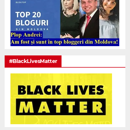
#BlackLivesMatter