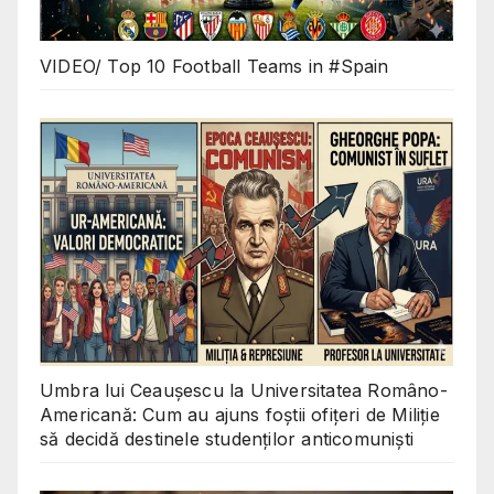
VIDEO/ Top 10 Football Teams in #Spain
Umbra lui Ceaușescu la Universitatea Româno-
Americană: Cum au ajuns foștii ofițeri de Miliție
să decidă destinele studenților anticomuniști