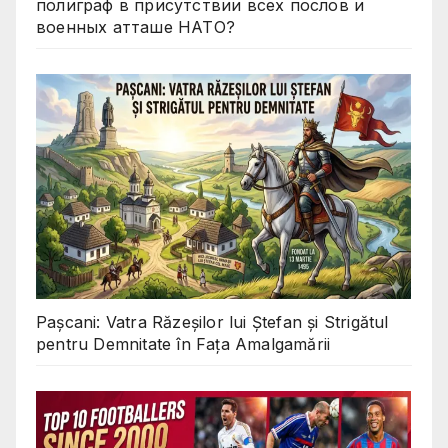
полиграф в присутствии всех послов и
военных атташе НАТО?
Pașcani: Vatra Răzeșilor lui Ștefan și Strigătul
pentru Demnitate în Fața Amalgamării