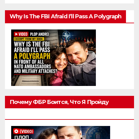
Why Is The FBI Afraid I’ll Pass A Polygraph
Почему ФБР Боится, Что Я Пройду
Полиграф