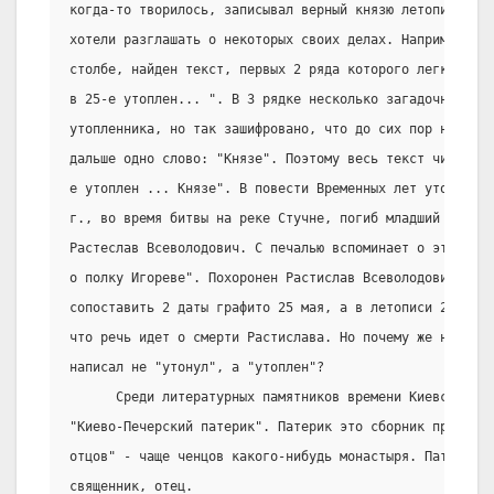
когда-то творилось, записывал верный князю летописей. Д
хотели разглашать о некоторых своих делах. Например, в
столбе, найден текст, первых 2 ряда которого легко пер
в 25-е утоплен... ". В 3 рядке несколько загадочных бук
утопленника, но так зашифровано, что до сих пор не удал
дальше одно слово: "Князе". Поэтому весь текст читаетс
е утоплен ... Князе". В повести Временных лет уточняетс
г., во время битвы на реке Стучне, погиб младший брат В
Растеслав Всеволодович. С печалью вспоминает о этом соб
о полку Игореве". Похоронен Растислав Всеволодович в С
сопоставить 2 даты графито 25 мая, а в летописи 26-е, м
что речь идет о смерти Растислава. Но почему же неизвес
написал не "утонул", а "утоплен"?
      Среди литературных памятников времени Киевской Ру
"Киево-Печерский патерик". Патерик это сборник произве
отцов" - чаще ченцов какого-нибудь монастыря. Патер - п
священник, отец.