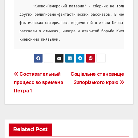
      "Киево-Печерский патерик" - сборник не только " ж
других религиозно-фантастических рассказов. В нем предс
фактических материалов, ведомостей о жизни Киева в 11-1
рассказы о стычках, иногда и открытой борьбе Киево-Пече
киевскими князьями.
Post
Состязательный
Соціальне становище
процесс во времена
Запорізького краю
navigation
Петра 1
Related Post