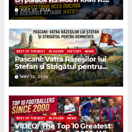
Почему ФБР боится, что я
JULY 25, 2026
пройду полиграф в
присутствии всех послов и
военных атташе НАТО?
BEST OF THE BEST
BLOGGER
HISTORY
NEWS
Pașcani: Vatra Răzeșilor lui
Ștefan și Strigătul pentru
Demnitate în Fața
MAY 15, 2026
Amalgamării
BEST OF THE BEST
BLOGGER
NEWS
VIDEO/ The Top 10 Greatest