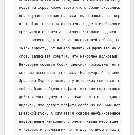
ведут на хоры. Кроме всего стены Софии оказались сокро
она изучает древние надписи, вырезанные, на твердых мат
и столбах, покрытых фресками, рядом с изображениями свя
красочного орнамента, находят историки надписи, которым
      Возможно, кто-то из посетителей собора, естествен
знали грамоту, от нечего делать нацарапывал на стенах р
слов, записывая события, что наиболее волновали киевлян
Некоторые события Софии Киевской посвящены тем историче
которые вспоминает летопись. Например, Игнатьевской лет
Ярослава Мудрого вызвала у историков сомнения. но вот н
собора было найдено графито, которое подтвердило: Яросл
действительно умер 20.02.1054г.. И это не единственная 
надпись, что делает графиты особенно ценными источникам
Киевской Руси. А случается совсем необыкновенное: чуть 
нацарапанные несколько столетий назад небольшие буквы н
о которых и упоминаний нет в других письменных памятник