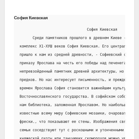
София Киевская
                               София Киевская
      Среди памятников прошлого в древнем Киеве - знаме
комплекс Х1-ХУШ веков София Киевская. Его центральное з
пришло к нам из средней древности, - Софиевский собор, 
приказу Ярослава на честь его победы над печенегами. Со
непревзойденный памятник древней архитектуры, но и мемо
предков. Но нас интересует письменность, и прежде всего
времен Ярослава София становится важнейшим культурным ц
Восточнославянского государства. В софийском соборе был
нам библиотека, заложенная Ярославом. Но наибольшее чуд
известные всему миру Софиевские мозаики, очаровательные
фрески., что показывают ее стены. Изображения святых и 
семьи соседствуют тут с роскошными и утонченными орнаме
княжеской охоты или танцующих скоморохов можно увидеть