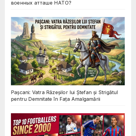
военных атташе НАТО?
Pașcani: Vatra Răzeșilor lui Ștefan și Strigătul
pentru Demnitate în Fața Amalgamării