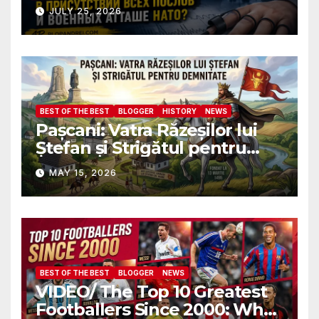
Почему ФБР боится, что я
JULY 25, 2026
пройду полиграф в
присутствии всех послов и
военных атташе НАТО?
BEST OF THE BEST
BLOGGER
HISTORY
NEWS
Pașcani: Vatra Răzeșilor lui
Ștefan și Strigătul pentru
Demnitate în Fața
MAY 15, 2026
Amalgamării
BEST OF THE BEST
BLOGGER
NEWS
VIDEO/ The Top 10 Greatest
Footballers Since 2000: Who