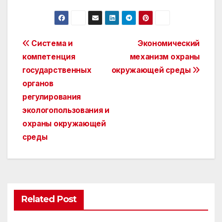
Post
Система и
Экономический
компетенция
механизм охраны
navigation
государственных
окружающей среды
органов
регулирования
экологопользования и
охраны окружающей
среды
Related Post