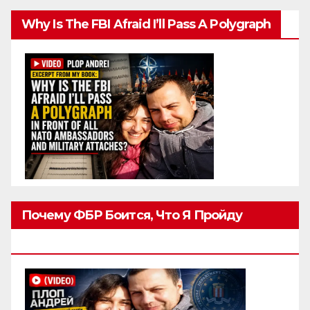
Why Is The FBI Afraid I’ll Pass A Polygraph
Почему ФБР Боится, Что Я Пройду
Полиграф