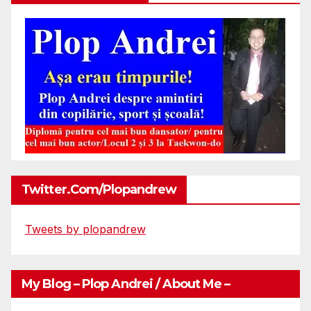
Twitter.com/plopandrew
Tweets by plopandrew
My Blog – Plop Andrei / About Me –