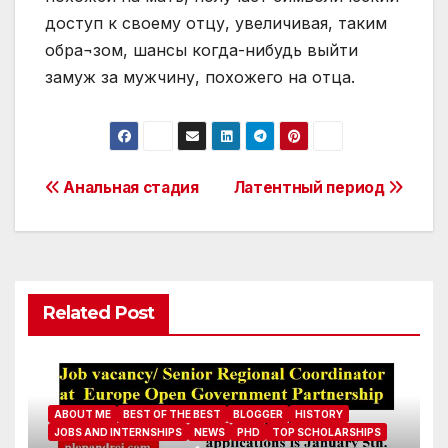
доступ к своему отцу, увеличивая, таким
обра¬зом, шансы когда-нибудь выйти
замуж за мужчину, похожего на отца.
Post
Анальная стадия
Латентный период
navigation
Related Post
ABOUT ME
BEST OF THE BEST
BLOGGER
HISTORY
JOBS AND INTERNSHIPS
NEWS
PHD
TOP SCHOLARSHIPS