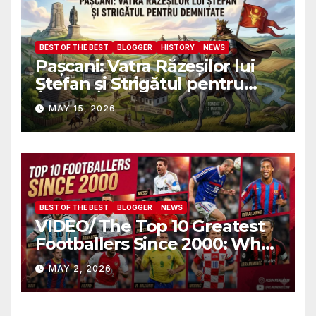
BEST OF THE BEST
BLOGGER
HISTORY
NEWS
Pașcani: Vatra Răzeșilor lui
Ștefan și Strigătul pentru
Demnitate în Fața
MAY 15, 2026
Amalgamării
BEST OF THE BEST
BLOGGER
NEWS
VIDEO/ The Top 10 Greatest
Footballers Since 2000: Who
Is Number One
MAY 2, 2026