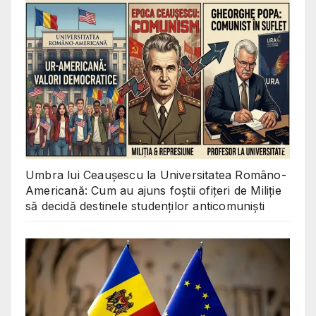
Umbra lui Ceaușescu la Universitatea Româno-
Americană: Cum au ajuns foștii ofițeri de Miliție
să decidă destinele studenților anticomuniști