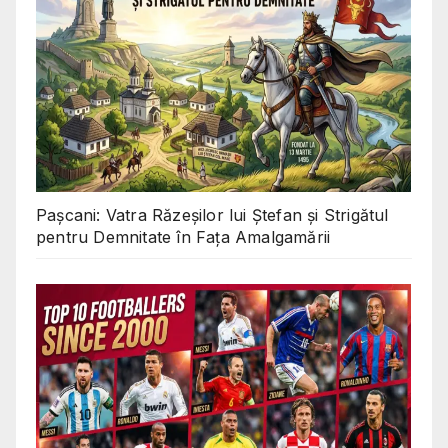
Pașcani: Vatra Răzeșilor lui Ștefan și Strigătul
pentru Demnitate în Fața Amalgamării