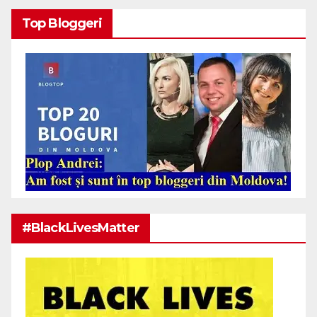
Top Bloggeri
#BlackLivesMatter