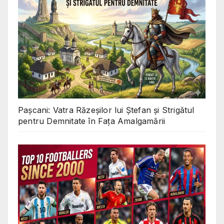
Pașcani: Vatra Răzeșilor lui Ștefan și Strigătul
pentru Demnitate în Fața Amalgamării