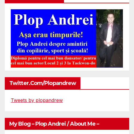
Twitter.com/plopandrew
Tweets by plopandrew
My Blog – Plop Andrei / About Me –