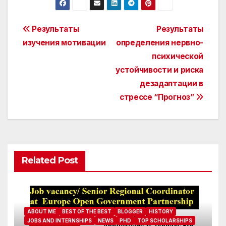
Post
Результаты
Результаты
изучения мотивации
определения нервно-
navigation
психической
устойчивости и риска
дезадаптации в
стрессе “Прогноз”
Related Post
ABOUT ME
BEST OF THE BEST
BLOGGER
HISTORY
JOBS AND INTERNSHIPS
NEWS
PHD
TOP SCHOLARSHIPS