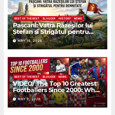
BEST OF THE BEST
BLOGGER
HISTORY
NEWS
Pașcani: Vatra Răzeșilor lui
Ștefan și Strigătul pentru
Demnitate în Fața
MAY 15, 2026
Amalgamării
BEST OF THE BEST
BLOGGER
NEWS
VIDEO/ The Top 10 Greatest
Footballers Since 2000: Who
Is Number One
MAY 2, 2026