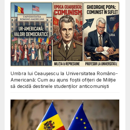
Umbra lui Ceaușescu la Universitatea Româno-
Americană: Cum au ajuns foștii ofițeri de Miliție
să decidă destinele studenților anticomuniști