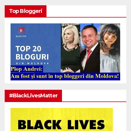
Top Bloggeri
#BlackLivesMatter