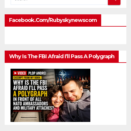
Facebook.com/rubyskynewscom
Why Is The FBI Afraid I’ll Pass A Polygraph