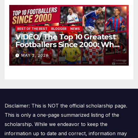
BEST OF THE BEST
BLOGGER
NEWS
VIDEO/ The Top 10 Greatest
Footballers Since 2000: Who
Is Number One
MAY 2, 2026
Disclaimer: This is NOT the official scholarship page.
This is only a one-page summarized listing of the
scholarship. While we endeavor to keep the
information up to date and correct, information may