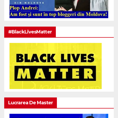
#BlackLivesMatter
Lucrarea De Master