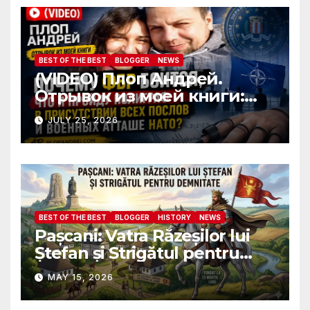
attaches?
BEST OF THE BEST
BLOGGER
NEWS
(VIDEO) Плоп Андрей.
Отрывок из моей книги:
Почему ФБР боится, что я
JULY 25, 2026
пройду полиграф в
присутствии всех послов и
военных атташе НАТО?
BEST OF THE BEST
BLOGGER
HISTORY
NEWS
Pașcani: Vatra Răzeșilor lui
Ștefan și Strigătul pentru
Demnitate în Fața
MAY 15, 2026
Amalgamării