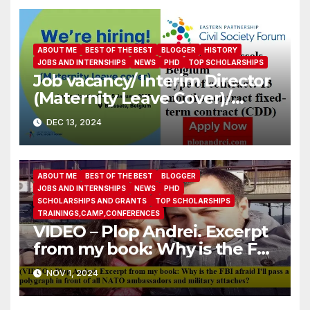
ABOUT ME
BEST OF THE BEST
BLOGGER
HISTORY
JOBS AND INTERNSHIPS
NEWS
PHD
TOP SCHOLARSHIPS
Job vacancy/ Interim Director
(Maternity Leave Cover)/
Eastern Partnership Civil
DEC 13, 2024
Society Forum
ABOUT ME
BEST OF THE BEST
BLOGGER
JOBS AND INTERNSHIPS
NEWS
PHD
SCHOLARSHIPS AND GRANTS
TOP SCHOLARSHIPS
TRAININGS,CAMP,CONFERENCES
VIDEO – Plop Andrei. Excerpt
from my book: Why is the FBI
afraid I’ll pass a polygraph in
NOV 1, 2024
front of all NATO
ambassadors and military