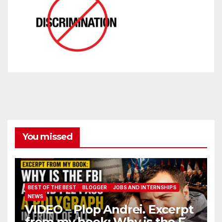
You missed
BEST OF THE BEST
BLOGGER
JOBS AND INTERNSHIPS
NEWS
VIDEO – Plop Andrei. Excerpt
from my book: Why is the FBI