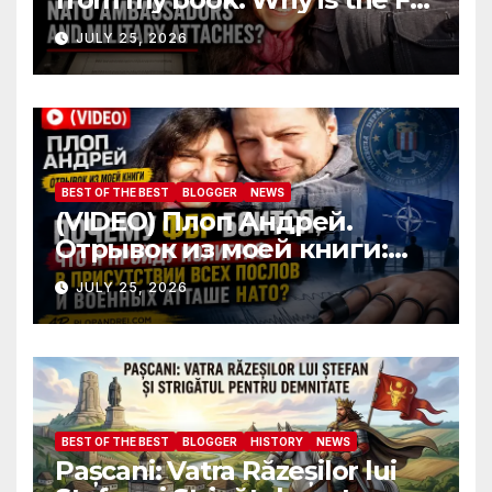
afraid I’ll pass a polygraph in
JULY 25, 2026
front of all NATO
ambassadors and military
attaches?
BEST OF THE BEST
BLOGGER
NEWS
(VIDEO) Плоп Андрей.
Отрывок из моей книги:
Почему ФБР боится, что я
JULY 25, 2026
пройду полиграф в
присутствии всех послов и
военных атташе НАТО?
BEST OF THE BEST
BLOGGER
HISTORY
NEWS
Pașcani: Vatra Răzeșilor lui