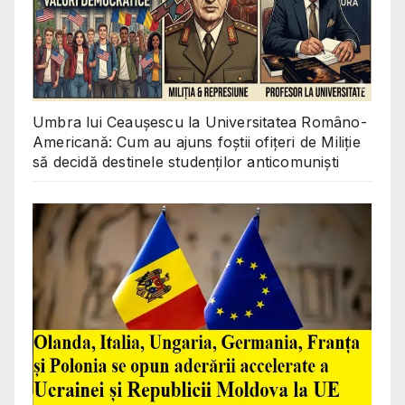
Umbra lui Ceaușescu la Universitatea Româno-
Americană: Cum au ajuns foștii ofițeri de Miliție
să decidă destinele studenților anticomuniști