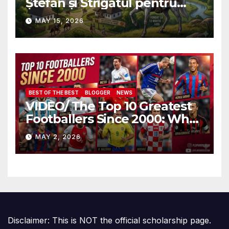
Ștefan și Strigătul pentru
Demnitate în Fața
MAY 15, 2026
Amalgamării
BEST OF THE BEST
BLOGGER
NEWS
VIDEO/ The Top 10 Greatest
Footballers Since 2000: Who
Is Number One
MAY 2, 2026
Disclaimer: This is NOT the official scholarship page.