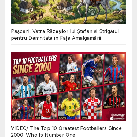
Pașcani: Vatra Răzeșilor lui Ștefan și Strigătul
pentru Demnitate în Fața Amalgamării
VIDEO/ The Top 10 Greatest Footballers Since
2000: Who Is Number One