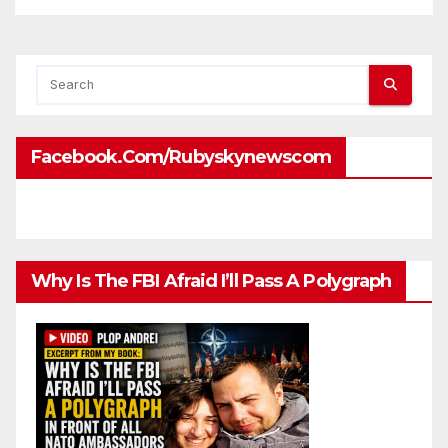
attaches?
Facebook.com/rubyskynewscom
Why Is The FBI Afraid I’ll Pass A Polygraph