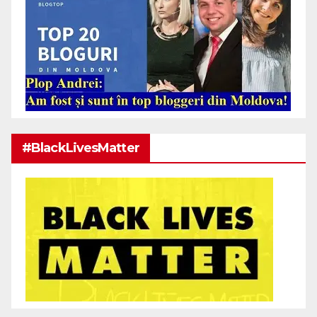
#BlackLivesMatter