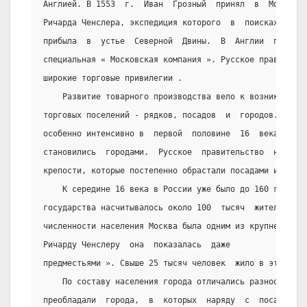
Англией. В 1553  г.  Иван  Грозный  принял  в  Москве  
Ричарда Ченслера, экспедиция которого  в  поисках  севе
прибыла  в  устье  Северной  Двины.  В  Англии  после  
специальная « Московская компания ». Русское правительс
широкие торговые привилегии .
    Развитие товарного производства вело к возникновени
торговых поселений - рядков, посадов  и  городов.  Этот
особенно интенсивно в  первой  половине  16  века.  Пос
становились  городами.  Русское  правительство  на  руб
крепости, которые постепенно обрастали посадами и стано
    К середине 16 века в России уже было до 160 городо
государства насчитывалось около 100  тысяч  жителей.  П
численности населения Москва была одним из крупнейших  
Ричарду Ченслеру  она  показалась  даже             «бо
предместьями ». Свыше 25 тысяч человек  жило в это врем
    По составу населения города отличались разнообрази
преобладали  города,  в  которых  наряду  с  посадским 