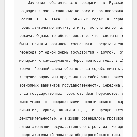
    Изучение  обстоятельств  создания  в  Русском   го
подводит к очень сложному вопросу о противоречивости по
России  в  16  веке.  В  50-60-х  годах  в  стране   ут
представительные институты и тут же она делает шаг в ст
режима. Однако то обстоятельство, что  система  опрично
была  принята  органом  сословного  представительства, 
перехода от одной формы государства к другой,  от  сосл
монархии к самодержавию. Через полтора года, в 1566 год
время, Грозный снова обратился за содействием к земском
введение опричнины представляло собой опыт применения н
возможных вариантов государственности. Середина 16 века
ряда государственных проектов. Иван Пересветов, Андрей 
высступают  с  предложениями  политического   характера
Византии, Турции, Польши и т.д.,  и  прежде  всего  наб
действительностью. А в жизни совершалось противоречивое
линий эволюции государственного строя, из  которых  одн
представительной монархии общеевропейского типа, другая