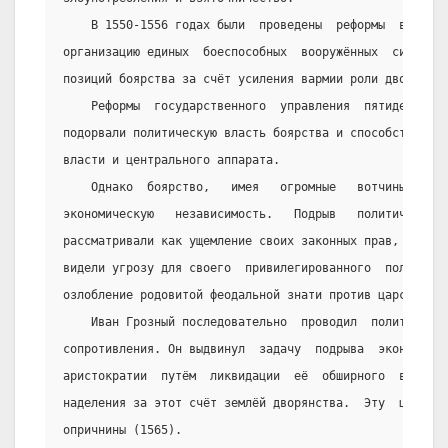
    В 1550-1556 годах были  проведены  реформы  в  арм
организацию единых  боеспособных  вооружённых  сил  и  
позиций боярства за счёт усиления вармии роли дворянско
    Реформы  государственного  управления  пятидесятых
подорвали политическую власть боярства и способствовали
власти и центрального аппарата.
    Однако  боярство,   имея   огромные   вотчины,   с
экономическую   независимость.   Подрыв   политического
рассматривали как ущемление своих законных прав, а в  в
видели угрозу для своего  привилегированного  положения
озлобление родовитой феодальной знати против царской вл
    Иван Грозный последовательно  проводил  политику  
сопротивления. Он выдвинул  задачу  подрыва  экономичес
аристократии  путём  ликвидации  её  обширного  вотчинн
наделения за этот счёт землёй дворянства.  Эту  цель  п
опричнины (1565).