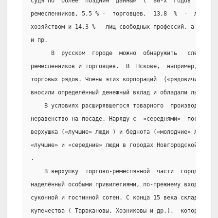
судя по  более  поздним  данным  (  80-х  годов  16  ве
ремесленников, 5,5 % -  торговцев,  13,8  %  -  лиц,  з
хозяйством и 14,3 % - лиц свободных профессий, а также 
и пр.
      В  русском  городе  можно  обнаружить   следы   
ремесленников и торговцев.  В  Пскове,  например,  они 
торговых рядов. Члены этих корпораций  («рядовичи»)  пр
вносили определённый денежный вклад и обладали льготны
    В условиях расширявшегося товарного  производства 
неравенство на посаде. Наряду с  «середнями»  посадским
верхушка («лучшие» люди ) и беднота («молодчие» люди ).
«лучшие» и «середние» люди в городах Новгородской земли
.
    В верхушку  торгово-ремеслянной  части  городов,  
наделённый особыми привилегиями, по-прежнему входили го
суконной и гостинной сотен. С конца 15 века складываютс
купечества ( Таракановы, Хозниковы и др.),  которые  ве