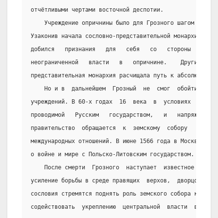
отчётливыми чертами восточной деспотии.
    Учреждение опричнины было для Грозного шагом к укр
Узаконив начала сословно-представительной монархии в зе
добился   признания   для   себя   со   стороны   предс
неограниченной   власти   в   опричнине.    Другими    
представительная монархия расчищала путь к абсолютизму.
    Но и в  дальнейшем  Грозный  не  смог  обойтись  б
учреждений. В 60-х годах  16  века  в  условиях  сложно
проводимой   Русским   государством,   и   напряжённой 
правительство  обращается  к  земскому  собору   по   в
международных отношений. В июне 1566 года в Москве был 
о войне и мире с Польско-Литовским государством.
    После смерти  Грозного  наступает  известное  осла
усиление борьбы в среде правящих  верхов,  дворцовые  с
сословия стремятся поднять роль земского собора как орг
содействовать  укреплению  центральной  власти  в   стр