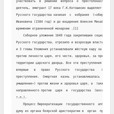
участвовать  в  решении  вопроса  о  престолонаследии. 
деятель, эмигрант 17 века Г.К.Котошихин выделяет  особы
Русского государства начиная  с  избрания  («обирания»)
Ивановича (1584 год) и до воцарения Алексея Михайловича
временем ограниченной монархии .[1]
    Соборное уложение 1649 года закрепившее социально-
Русского государства, отрозило и возросшую власть самод
и 3 главы Уложения устанавливали жёсткую кару за престу
против личности царя, его чести, здоровья, за преступле
территории царского дворца. Все эти преступления отожде
впервые   в   право   Русского   государства    понятие
преступления.  Смертная  казнь  устанавливалась  за  пр
умышление») против жизни и здоровья царя, а  также  за 
направленного против  царя  и  государства  (восстание,
т.п.).
    Процесс бюрократизации  государственного  аппарата
думу из органа боярской аристократии в  орган  приказно