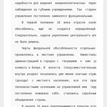
надобности для ведения  внешнеполитических  переговоров
наблюдения за губными учреждениями.  Так  старинно  тер
управления постепенно заменялся функциональным.
    В  первой  половине  16  века  отрасли  казённого 
обособились,  ещё   не   создался   определённый   штат
Следовательно, задача укрепления центрального аппарата 
не была решена.
    Черты  феодальной  обособленности  отдельных  земе
проявлялись  в  местном  управлении.   Наместниками,   
администрацией в городах с  тянувшими  к  ним  уездами,
княжата и бояре. В  волости  (полусамостоятельные  адми
внутри уездов) посылались уже менее знатные служилые  л
(доходы)  с  местного  населения,  все  эти  правители 
полновластными хозяевами на управляемой ими  территории
постепенно  изжевала  себя,  становясь  серьёзным  преп
объединения страны.
    В начале 16 века предпринимаются попытки ограничит