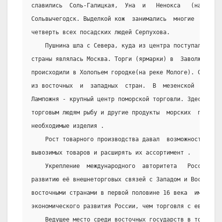
славились  Соль-Галицкая,  Уна  и   Ненокса   (на   бер
Сольвычегодск. Выделкой кож  занимались  многие  жители
четверть всех посадских людей Серпухова.
    Пушнина шла с Севера, куда из центра поступал хлеб
страны являлась Москва. Торги (ярмарки) в  Заволжье  ещ
происходили в Холопьем городке(на реке Мологе). Сюда  п
из восточных  и  западных  стран.  В  мезенской  губе  
Лампожня - крупный центр поморской торговли. Здесь ненц
торговым людям рыбу и другие продукты  морских  промысл
необходимые изделия .
    Рост товарного производства давал  возможность  ув
вывозимых товаров и расширять их ассортимент .
    Укрепление  международного  авторитета   России   
развитию её внешнеторговых связей с Западом и Востоком.
восточными странами в первой половине 16 века  имела  б
экономического развития России, чем торговля с европейс
    Ведущее место среди восточных государств в товароо