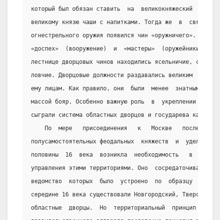
который был обязан ставить  на  великокняжеский  стол  
великому князю чаши с напитками. Тогда же  в  связи  с 
огнестрельного оружия появился чин «оружничего».  Ему  
«доспех»  (вооружение)  и  «мастеры»  (оружейники).  Ни
лестнице дворцовых чинов находились ясельничие, сокольн
ловчие. Дворцовые должности раздавались великим  князем
ему лицам. Как правило, они  были  менее  знатными  по 
массой бояр. Особенно важную роль  в  укреплении  госуд
сыграли система областных дворцов и государева казна.
    По  мере   присоединения   к   Москве   последних 
полусамостоятельных феодальных  княжеств  и  уделов  в 
половины  16  века  возникла  необходимость   в   орган
управления этими территориями. Оно  сосредаточивалось  
ведомство  которых  было  устроено  по  образцу  москов
середине 16 века существовали Новгородский, Тверской,  
областные  дворцы.  Но  территориальный  принцип  орган