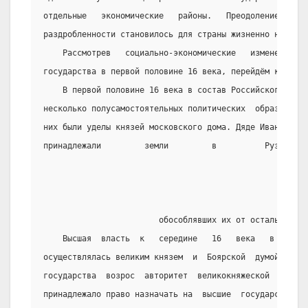
отдельные   экономические   районы.   Преодоление   пер
раздробленности становилось для страны жизненно необход
    Рассмотрев   социально-экономические   изменения  
государства в первой половине 16 века, перейдём к полит
    В первой половине 16 века в состав Российского гос
несколько полусамостоятельных политических  образований
них были уделы князей московского дома. Дяде Ивана Гроз
принадлежали         земли         в          Рузском, 
                        обособлявших их от остальных ру
    Высшая  власть  к   середине   16   века   в   Рос
осуществлялась великим князем  и  Боярской  думой.  С  
государства  возрос  авторитет  великокняжеской   власт
принадлежало право назначать на  высшие  государственны