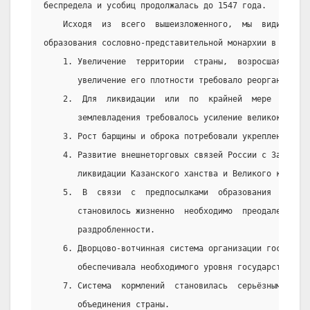
беспредела и усобиц продолжалась до 1547 года.
    Исходя  из  всего  вышеизложенного,  мы  видим  сл
образования сословно-представительной монархии в России
    1. Увеличение  территории  страны,  возросшая  числ
       увеличение его плотности требовало реорганизацию
    2.  Для  ликвидации  или  по  крайней  мере  ограни
       землевладения требовалось усиление великокняжеск
    3. Рост барщины и оброка потребовали укрепления вла
    4. Развитие внешнеторговых связей России с Западом 
       ликвидации Казанского ханства и Великого княжест
    5.  В  связи  с  предпосылками  образования  единог
       становилось жизненно  необходимо  преодаление  п
       раздробленности.
    6. Дворцово-вотчинная система организации государст
       обеспечивала необходимого уровня государственног
    7. Система  кормлений  становилась  серьёзным  преп
       объединения страны.