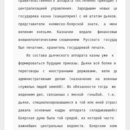
правительственного аппарата постепенно приходил в  прот
централизацией  управления.  Зародышем  новых  централь
государева казна (канцелярия) с её штатом дьяков. Казна
представители  княжеско-боярской  знати,  а  менее  зна
великим  князьям.  Казначеи   ведали   финансовыми   во
внешнеполитическими сношениями  Русского  государства. 
был печатник, хранитель государевой печати.
    Из состава дьяческого аппарата казны уже  к  серед
формироваться будущие приказы. Дьяки всё более и более 
переговоры  с  иностранными  державами,  вели  делопрои
административным  делам  (назначение  на  военные   дол
служилых людей землёй). Их обязанности тогда  же  попол
ведением дел, связанных с ямской  гоньбой,  т.е.  служб
дьяки, специализировавшиеся в той или иной отрасли  упр
давала  основные  кадры  аппарата  складывавшейся  прик
Боярская дума была той средой, из которой часто  выходи
важнейших  центральных  ведомств.  Боярскии  комиссии  