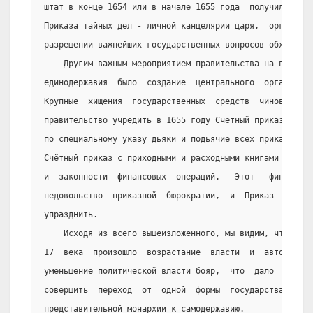
штат в конце 1654 или в начале 1655 года  получил  опре
Приказа тайных дел - личной канцелярии царя,  органа,  
разрешении важнейших государственных вопросов обходить
    Другим важным мероприятием правительства на пути д
единодержавия  было  создание  центрального  органа  фи
Крупные  хищения  государственных  средств  чиновниками
правительство учредить в 1655 году Счётный приказ. Нере
по специальному указу дьяки и подьячие всех приказов до
Счётный приказ с приходными и расходными книгами для  п
и  законности  финансовых  операций.   Этот   финансовы
недовольство  приказной  бюрократии,  и  Приказ   в   1
упразднить.
    Исходя из всего вышеизложенного, мы видим, что с с
17  века  произошло  возрастание  власти  и  авторитета
уменьшение политической власти бояр,  что  дало  возмож
совершить  переход  от  одной  формы  государства  к  д
представительной монархии к самодержавию.