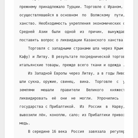
прежнему принадлежало Турции. Торговле с Ираном, Средне
осуществлявшейся в основном  по  Волжскому  пути,  преп
ханство. Необходимость укрепления экономических связей 
Средней  Азии  были  одной  из  причин,  вынуждавших  р
поставить вопрос о ликвидации Казанского ханства .
    Торговля с западными странами шла через Крым   (гл
Кафу) и Литву. В результате посреднической торговли тур
итальянские товары, прежде всего ткани и одежда .
    Из Западной Европы через Литву, а в годы Ливонской
шли сукна, оружие, свинец,  вина.  Торговле  с  украинс
землями   мешали   правители   Великого   княжества    
ликвидировать  её  они  не  могли.  Упрочились   торгов
государства с Прибалтикой.  Из  России  в  Нарву,  Реве
вывозили лён, коноплю, сало; из Прибалтики привозили  с
медь.
    В середине 16 века  Россия  завязала  регулярные  