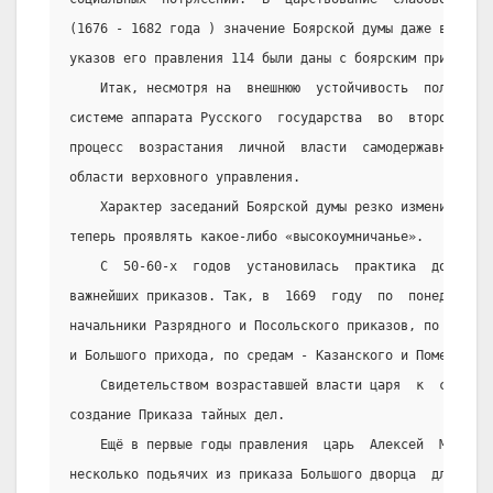
(1676 - 1682 года ) значение Боярской думы даже временн
указов его правления 114 были даны с боярским приговоро
    Итак, несмотря на  внешнюю  устойчивость  положени
системе аппарата Русского  государства  во  второй  пол
процесс  возрастания  личной  власти  самодержавного  м
области верховного управления.
    Характер заседаний Боярской думы резко изменился. 
теперь проявлять какое-либо «высокоумничанье».
    С  50-60-х  годов  установилась  практика  докладо
важнейших приказов. Так, в  1669  году  по  понедельник
начальники Разрядного и Посольского приказов, по вторни
и Большого прихода, по средам - Казанского и Поместного
    Свидетельством возраставшей власти царя  к  середи
создание Приказа тайных дел.
    Ещё в первые годы правления  царь  Алексей  Михайл
несколько подьячих из приказа Большого дворца  для  лич