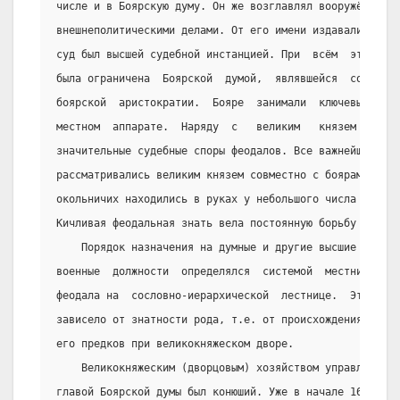
числе и в Боярскую думу. Он же возглавлял вооружённые с
внешнеполитическими делами. От его имени издавались зак
суд был высшей судебной инстанцией. При  всём  этом  вл
была ограничена  Боярской  думой,  являвшейся  сословны
боярской  аристократии.  Бояре  занимали  ключевые  пос
местном  аппарате.  Наряду  с   великим   князем   бояр
значительные судебные споры феодалов. Все важнейшие вне
рассматривались великим князем совместно с боярами. Дум
окольничих находились в руках у небольшого числа аристо
Кичливая феодальная знать вела постоянную борьбу за зем
    Порядок назначения на думные и другие высшие судеб
военные  должности  определялся  системой  местничества
феодала на  сословно-иерархической  лестнице.  Это  пол
зависело от знатности рода, т.е. от происхождения и «сл
его предков при великокняжеском дворе.
    Великокняжеским (дворцовым) хозяйством управлял дв
главой Боярской думы был конюший. Уже в начале 16 века 