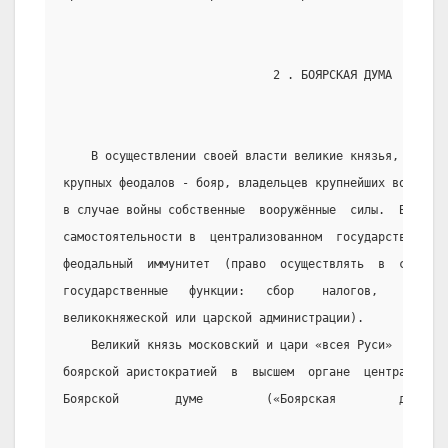
                              2 . БОЯРСКАЯ ДУМА
    В осуществлении своей власти великие князья, а зат
крупных феодалов - бояр, владельцев крупнейших вотчин, 
в случае войны собственные  вооружённые  силы.  Выражен
самостоятельности в  централизованном  государстве  явл
феодальный  иммунитет  (право  осуществлять  в  своих  
государственные   функции:   сбор    налогов,    суд   
великокняжеской или царской администрации).
    Великий князь московский и цари «всея Руси»  разде
боярской аристократией  в  высшем  органе  централизова
Боярской        думе         («Боярская         дума   