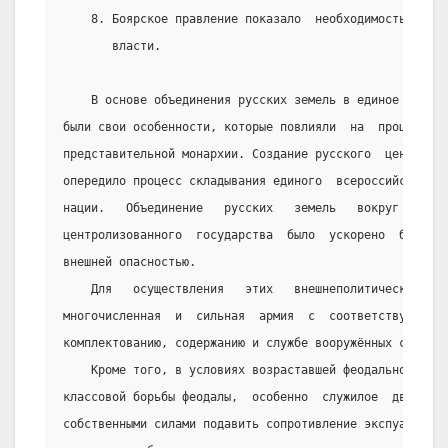
    8. Боярское правление показало  необходимость  усил
       власти.
    В основе объединения русских земель в единое  наци
были свои особенности, которые повлияли  на  процесс  о
представительной монархии. Создание русского  централиз
опередило процесс складывания единого  всероссийского  
нации.   Объединение   русских   земель   вокруг   Моск
центролизованного  государства  было  ускорено  борьбой
внешней опасностью.
    Для   осуществления   этих   внешнеполитических   
многочисленная  и  сильная  армия  с  соответствующими 
комплектованию, содержанию и службе вооружённых сил.
    Кроме того, в условиях возраставшей феодальной экс
классовой борьбы феодалы,  особенно  служилое  дворянст
собственными силами подавить сопротивление экспуатируем