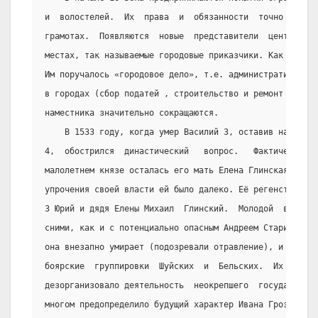
и  волостелей.  Их  права  и  обязанности  точно  фикси
грамотах.  Появляются  новые  представители  центрально
местах, так называемые городовые приказчики. Как правил
Им поручалось «городовое дело», т.е. административно-фи
в городах (сбор податей , строительство и ремонт городо
наместника значительно сокращаются.
    В 1533 году, когда умер Василий 3, оставив наследн
4,  обострился  династический   вопрос.   Фактической  
малолетнем князе осталась его мать Елена Глинская.  Одн
упрочения своей власти ей было далеко. Её регенство осп
3 Юрий и дядя Елены Михаил  Глинский.  Молодой  вдове  
сними, как и с потенциально опасным Андреем Старицким. 
она внезапно умирает (подозревали отравление), и борьбу
боярские  группировки  Шуйских  и  Бельских.  Их  ожест
дезорганизовало деятельность  неокрепшего  государствен
многом предопределило будущий характер Ивана Грозного. 