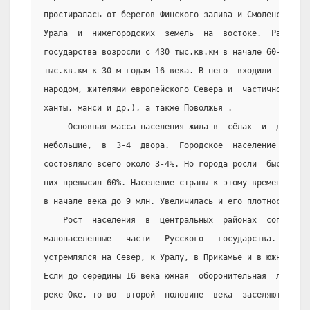
простиралась от берегов Финского залива и Смоленска на 
Урала  и  нижегородских  земель  на  востоке.  Размеры 
государства возросли с 430 тыс.кв.км в начале 60-х годо
тыс.кв.км к 30-м годам 16 века. В него  входили  земли,
народом, жителями европейского Севера и  частично  Сиби
ханты, манси и др.), а также Поволжья .
     Основная масса населения жила в  сёлах  и  деревн
небольшие,  в  3-4  двора.  Городское  население   в   
состовляло всего около 3-4%. Но города росли  быстро,  
них превысил 60%. Население страны к этому времени возр
в начале века до 9 млн. Увеличилась и его плотность.
    Рост  населения  в  центральных  районах  сопутств
малонаселенные   части   Русского   государства.    Кол
устремлялся на Север, к Уралу, в Прикамье и в южные сте
Если до середины 16 века южная  оборонительная  линия  
реке Оке, то во  второй  половине  века  заселяются  зе