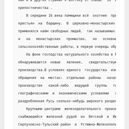
как и в других странах к востоку от Эльбы,  16  век  бы
крепостничества .
    В середине 16 века помещики всё  охотнее  прибегал
крестьян  на  барщину.  В  церковно-монастырских   хозя
применялся наём свободных людей,  так называемых «детён
и   на   монастырских   промыслах,   но   основным    и
сельскохозяйственные работы, в первую очередь обработк
    На фоне господства натурального хозяйства в России
обнаруживаются  новые   явления,   свидетельствующие   
производства.В условиях единого  государства  изменялся
обращения  на  местах:  отдельные  районы   начали   сп
производстве   какой-либо   ведущей   группы   товаров 
географическими  и  экономическими  условиями   этих   
раздробленная Русь сколько-нибудь широкого разделения т
    Крупными центрами  железоделательного  производств
снабжавшийся  железной  рудой  из  Вятской  и  Ижорской
Серпуховско-Тульский район  и  Устюжна-Железопольская. 