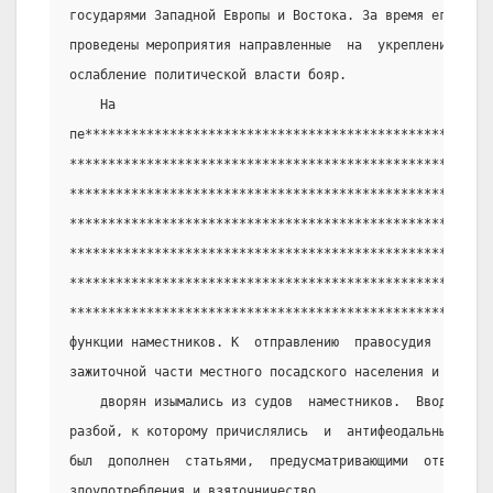
государями Западной Европы и Востока. За время его прав
проведены мероприятия направленные  на  укрепление  сам
ослабление политической власти бояр.
    На
пе*****************************************************
*******************************************************
*******************************************************
*******************************************************
*******************************************************
*******************************************************
*******************************************************
функции наместников. К  отправлению  правосудия  привле
зажиточной части местного посадского населения и чернос
    дворян изымались из судов  наместников.  Вводилась
разбой, к которому причислялись  и  антифеодальные  выс
был  дополнен  статьями,  предусматривающими  ответстве
злоупотребления и взяточничество.