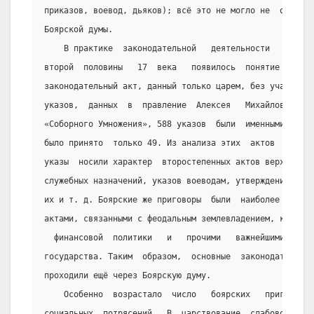
приказов, воевод, дьяков); всё это не могло не  ослабля
Боярской думы.
    В практике  законодательной   деятельности   Русск
второй  половины   17  века   появилось  понятие    «им
законодательный акт, данный только царем, без участия б
указов,  данных  в  правление  Алексея   Михайловича   
«Соборного Умножения», 588 указов  были  именными,  а  
было принято  только 49. Из анализа этих  актов   видно
указы  носили характер  второстепенных актов верховного
служебных назначений, указов воеводам, утверждения   на
их и т. д. Боярские же приговоры  были  наиболее   важн
актами, связанными с феодальным землевладением, крепост
  финансовой  политики   и   прочими   важнейшими   сто
государства. Таким  образом,  основные  законодательные
проходили ещё через Боярскую думу.
    Особенно  возрастало  число   боярских   приговоро
социальных  потрясений.  В  царствование  слабовольного