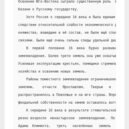
Освоение Юго-Востока сыграло существенную роль  в  подг
Казани к Русскому государству.
    Хотя Россия к середине 16 века и была единым  госу
следствии относительной слабости экономического развити
княжества, вошедшие в её состав, не были ещё спаяны кре
связями. Были ещё очень сильны следы удельной децентрал
    В  первой  половине  16  века  бурно  развивалась 
землевладения. Более трети земель она уже охватывала в 
Усиливая эксплуатацию крестьян, помещики стремились к и
хозяйства и освоению новых земель.
    Районы поместного землевладения ограничивались Нов
землями,    отчасти   Ярославлем,   Тверью   и    Рязан
распространилось в Поволжье и на юге страны. Впрочем, г
феодальной собственности на землю оставалось вотчинное 
    К середине 16 века в результате стяжательской деят
резко возросло  монастырское  землевладение.  По  свиде
Адама  Климента,   треть   населённых   земель   принад