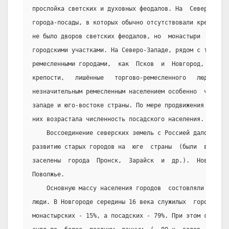
прослойка светских и духовных феодалов. На  Севере  чащ
города-посады, в которых обычно отсутствовали крепостны
не было дворов светских феодалов, но  монастыри  и  цер
городскими участками. На Северо-Западе, рядом с такими 
ремесленными городами,  как  Псков  и  Новгород,  распо
крепости,   лишённые   торгово-ремесленного   люда.    
незначительным ремесленным населением особенно  часто  
западе и юго-востоке страны. По мере продвижения русско
них возрастала численность посадского населения.
    Воссоединение северских земель с Россией дало толч
развитию старых городов на  юге  страны  (были  восстан
заселены  города  Пронск,  Зарайск  и  др.).  Новые  го
Поволжье.
    Основную массу населения городов  состовляли  реме
люди. В Новгороде середины 16 века служилых  городов  б
монастырских - 15%, а посадских - 79%. При этом среди п