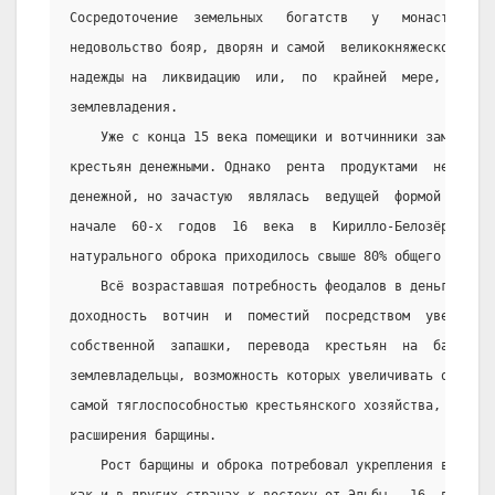
Сосредоточение  земельных   богатств   у   монастырей-в
недовольство бояр, дворян и самой  великокняжеской  вла
надежды на  ликвидацию  или,  по  крайней  мере,  огран
землевладения.
    Уже с конца 15 века помещики и вотчинники заменяли
крестьян денежными. Однако  рента  продуктами  не  толь
денежной, но зачастую  являлась  ведущей  формой  побор
начале  60-х  годов  16  века  в  Кирилло-Белозёрском  
натурального оброка приходилось свыше 80% общего размер
    Всё возраставшая потребность феодалов в деньгах за
доходность  вотчин  и  поместий  посредством  увеличени
собственной  запашки,  перевода  крестьян  на  барщину.
землевладельцы, возможность которых увеличивать оброки 
самой тяглоспособностью крестьянского хозяйства, встали
расширения барщины.
    Рост барщины и оброка потребовал укрепления власти