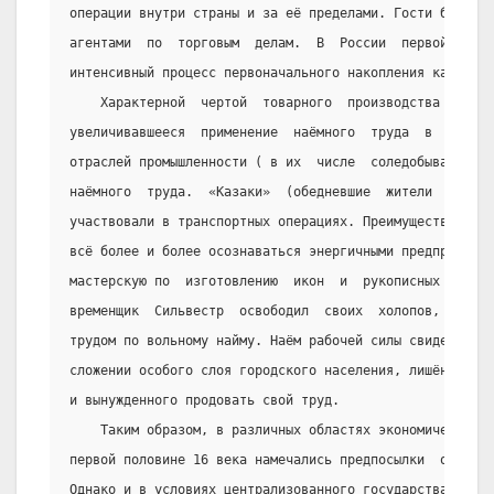
операции внутри страны и за её пределами. Гости были та
агентами  по  торговым  делам.  В  России  первой  поло
интенсивный процесс первоначального накопления капитало
    Характерной  чертой  товарного  производства  этог
увеличивавшееся  применение  наёмного  труда  в  промыш
отраслей промышленности ( в их  числе  соледобывающая  
наёмного  труда.  «Казаки»  (обедневшие  жители  посадо
участвовали в транспортных операциях. Преимущество наём
всё более и более осознаваться энергичными предпринимат
мастерскую по  изготовлению  икон  и  рукописных  книг,
временщик  Сильвестр  освободил  своих  холопов,  предп
трудом по вольному найму. Наём рабочей силы свидетельст
сложении особого слоя городского населения, лишённого  
и вынужденного продовать свой труд.
    Таким образом, в различных областях экономической 
первой половине 16 века намечались предпосылки  образов
Однако и в условиях централизованного государства стран