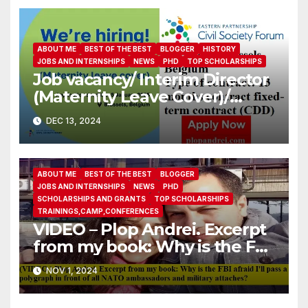
ABOUT ME
BEST OF THE BEST
BLOGGER
HISTORY
JOBS AND INTERNSHIPS
NEWS
PHD
TOP SCHOLARSHIPS
Job vacancy/ Interim Director
(Maternity Leave Cover)/
Eastern Partnership Civil
DEC 13, 2024
Society Forum
ABOUT ME
BEST OF THE BEST
BLOGGER
JOBS AND INTERNSHIPS
NEWS
PHD
SCHOLARSHIPS AND GRANTS
TOP SCHOLARSHIPS
TRAININGS,CAMP,CONFERENCES
VIDEO – Plop Andrei. Excerpt
from my book: Why is the FBI
afraid I’ll pass a polygraph in
NOV 1, 2024
front of all NATO
ambassadors and military