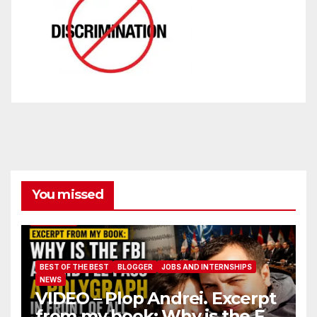
You missed
BEST OF THE BEST
BLOGGER
JOBS AND INTERNSHIPS
NEWS
VIDEO – Plop Andrei. Excerpt
from my book: Why is the FBI