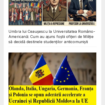
Umbra lui Ceaușescu la Universitatea Româno-
Americană: Cum au ajuns foștii ofițeri de Miliție
să decidă destinele studenților anticomuniști