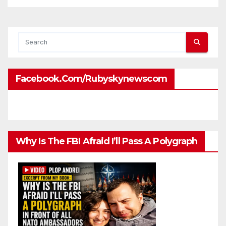
attaches?
Facebook.com/rubyskynewscom
Why Is The FBI Afraid I’ll Pass A Polygraph