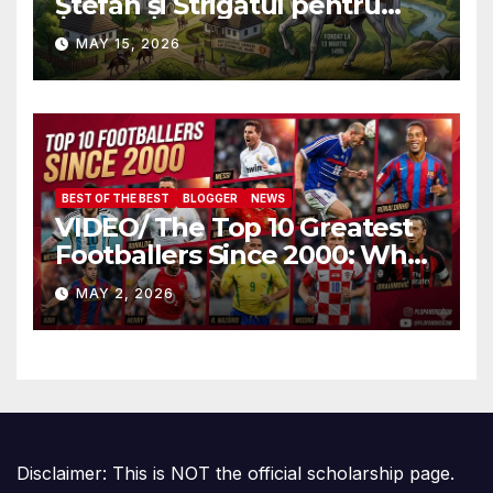
Ștefan și Strigătul pentru
Demnitate în Fața
MAY 15, 2026
Amalgamării
BEST OF THE BEST
BLOGGER
NEWS
VIDEO/ The Top 10 Greatest
Footballers Since 2000: Who
Is Number One
MAY 2, 2026
Disclaimer: This is NOT the official scholarship page.