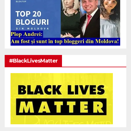
#BlackLivesMatter