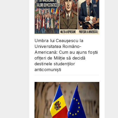
Umbra lui Ceaușescu la
Universitatea Româno-
Americană: Cum au ajuns foștii
ofițeri de Miliție să decidă
destinele studenților
anticomuniști