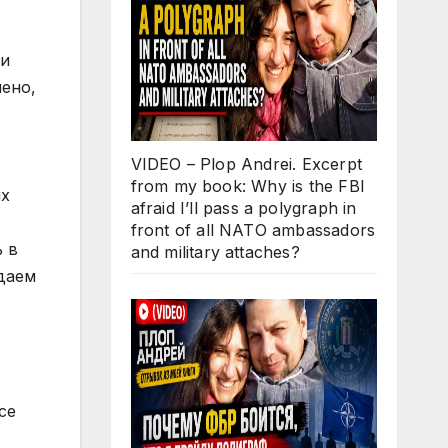
ри
лено,
VIDEO – Plop Andrei. Excerpt
from my book: Why is the FBI
их
afraid I’ll pass a polygraph in
front of all NATO ambassadors
 в
and military attaches?
даем
се