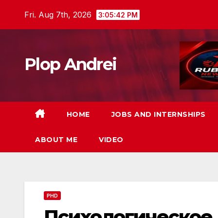
Skip
Fri. Aug 7th, 2026
3:05:43 PM
to
content
Plop Andrei
HOME
JOBS AND INTERNSHIPS
ABOUT ME
VIDEO
PHD
Психологическое 