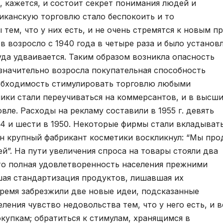
, кажется, и состоит секрет понимания людей и
риканскую торговлю стало беспокоить и то
тем, что у них есть, и не очень стремятся к новым п
 возросло с 1940 года в четыре раза и было установ
уда удваивается. Таким образом возникла опасность
 значительно возросла покупательная способность
еобходимость стимулировать торговлю любыми
ки стали переучиваться на коммерсантов, и в высш
вле. Расходы на рекламу составили в 1955 г. девять
4 и шести в 1950. Некоторые фирмы стали вкладывать
ин крупный фабрикант косметики воскликнул: “Мы про
ей”. На пути увеличения спроса на товары стояли два
дто полная удовлетворенность населения прежними
шая стандартизация продуктов, лишавшая их
ремя забрезжили две новые идеи, подсказанные
ления чувство недовольства тем, что у него есть, и в
купкам; обратиться к стимулам, хранящимся в