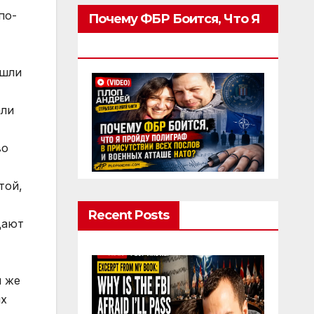
по-
Почему ФБР Боится, Что Я
Пройду Полиграф
ашли
али
во
той,
Recent Posts
дают
и же
их