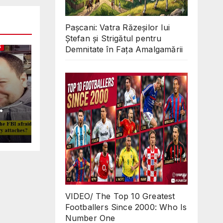
Pașcani: Vatra Răzeșilor lui
Ștefan și Strigătul pentru
S
Demnitate în Fața Amalgamării
Why
ll
 in
O
d
s?
VIDEO/ The Top 10 Greatest
Footballers Since 2000: Who Is
Number One