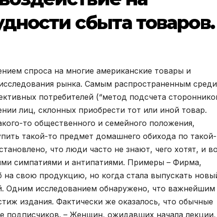
удности сбыта товаров.
ением спроса на многие американские товары и
исследования рынка. Самым распространенным среди
ективных потребителей (“метод подсчета сторонников
ии лиц, склонных приобрести тот или иной товар.
акого-то общественного и семейного положения,
пить такой-то предмет домашнего обихода по такой-
тановлено, что люди часто не знают, чего хотят, и в
ими симпатиями и антипатиями. Примеры – Фирма,
б на свою продукцию, но когда стала выпускать новы
ый. Одним исследованием обнаружено, что важнейшим
тиж издания. Фактически же оказалось, что обычные
е подписчиков. – Женщин, ожидавших начала лекции,