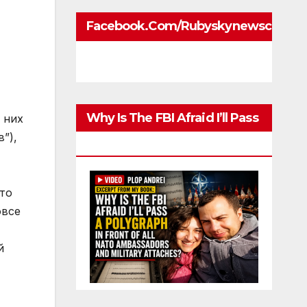
Facebook.com/rubyskynewscom
Why Is The FBI Afraid I’ll Pass
 них
”),
A Polygraph
то
овсе
й