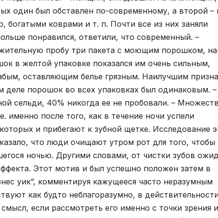
рых один был обставлен по-современному, а второй – 
 богатыми коврами и т. п. Почти все из них заняли
больше понравился, ответили, что современный. –
жительную пробу три пакета с моющим порошком, н
ок в желтой упаковке показался им очень сильным,
абым, оставляющим белье грязным. Наилучшим призн
м деле порошок во всех упаковках был одинаковым. –
ной сельди, 40% никогда ее не пробовали. – Множест
 е. именно после того, как в течение ночи успели
которых и прибегают к зубной щетке. Исследование э
казало, что люди очищают утром рот для того, чтобы
шегося ночью. Другими словами, от чистки зубов ожи
 эффекта. Этот мотив и был успешно положен затем в
знес уик”, комментируя кажущееся часто неразумным
ствуют как будто неблагоразумно, в действительност
смысл, если рассмотреть его именно с точки зрения 