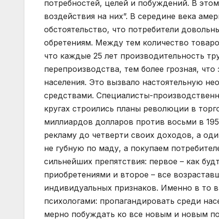
потребностей, целей и побуждений. В этом
воздействия на них”. В середине века аме
обстоятельство, что потребители довольны 
обретениям. Между тем количество товаров
что каждые 25 лет производительность тр
перепроизводства, тем более грозная, что
населения. Это вызвало настоятельную н
средствами. Специалисты-производственни
кругах строились планы революции в торго
миллиардов долларов против восьми в 195
рекламу до четверти своих доходов, а од
не губную по маду, а покупаем потребител
сильнейших препятствия: первое – как бу
приобретениями и второе – все возрастав
индивидуальных признаков. Именно в то в
психологами: пропагандировать среди насе
мерно побуждать ко все новым и новым по