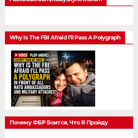
Why Is The FBI Afraid I’ll Pass A Polygraph
Почему ФБР Боится, Что Я Пройду
Полиграф