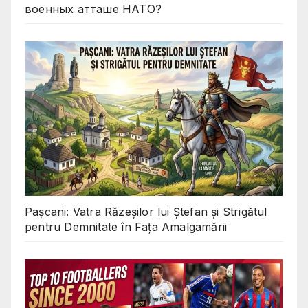
военных атташе НАТО?
Pașcani: Vatra Răzeșilor lui Ștefan și Strigătul
pentru Demnitate în Fața Amalgamării