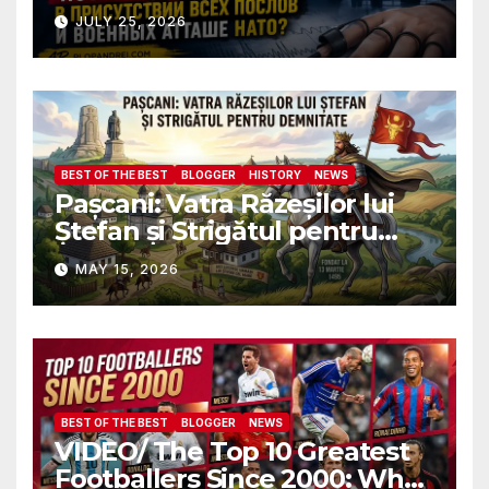
Почему ФБР боится, что я
JULY 25, 2026
пройду полиграф в
присутствии всех послов и
военных атташе НАТО?
BEST OF THE BEST
BLOGGER
HISTORY
NEWS
Pașcani: Vatra Răzeșilor lui
Ștefan și Strigătul pentru
Demnitate în Fața
MAY 15, 2026
Amalgamării
BEST OF THE BEST
BLOGGER
NEWS
VIDEO/ The Top 10 Greatest
Footballers Since 2000: Who