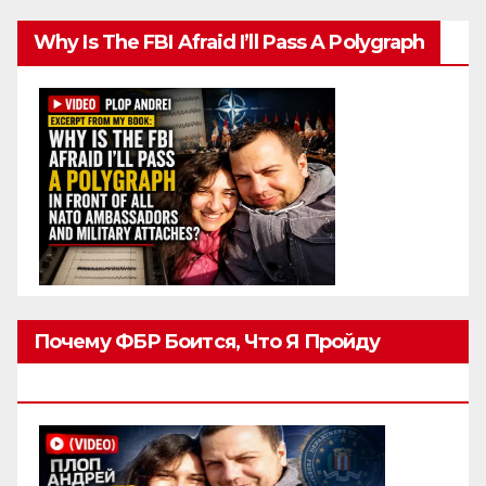
Why Is The FBI Afraid I’ll Pass A Polygraph
Почему ФБР Боится, Что Я Пройду
Полиграф