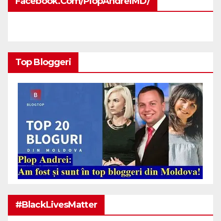
Facebook.com/PlopAndreiMD/
Top Bloggeri
#BlackLivesMatter