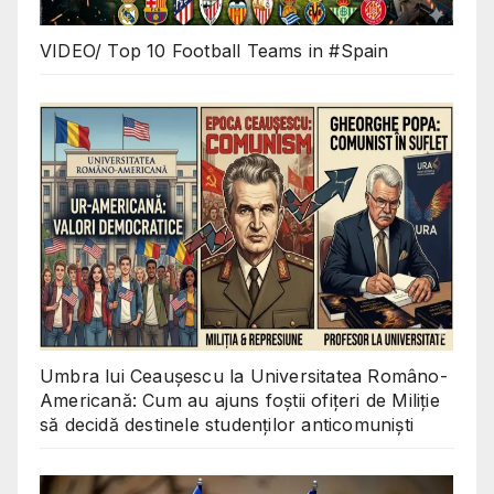
VIDEO/ Top 10 Football Teams in #Spain
Umbra lui Ceaușescu la Universitatea Româno-
Americană: Cum au ajuns foștii ofițeri de Miliție
să decidă destinele studenților anticomuniști