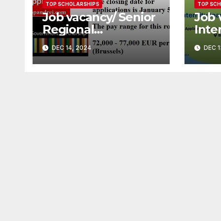
TOP SCHOLARSHIPS
TOP SCH
Job vacancy/ Senior
Job 
Regional
Inte
Coordinator at
(Mat
DEC 14, 2024
DEC 1
Europe Open
Cove
Government
Part
Partnership
Soci