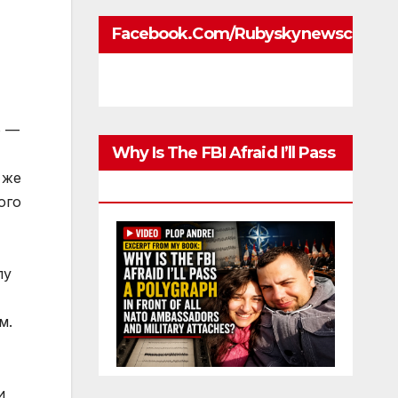
Facebook.com/rubyskynewscom
o —
Why Is The FBI Afraid I’ll Pass
 же
A Polygraph
ого
пу
м.
и