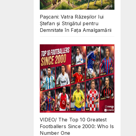
Pașcani: Vatra Răzeșilor lui
Ștefan și Strigătul pentru
Demnitate în Fața Amalgamării
VIDEO/ The Top 10 Greatest
Footballers Since 2000: Who Is
Number One