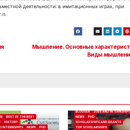
вместной деятельности: в имитационных играх, при
.п.
ия
Мышление. Основные характерист
Виды мышлени
ABOUT ME
BEST OF THE BEST
BLOGGER
JOBS AND INTERNSHIP
ME
BEST OF THE BEST
NEWS
PHD
R
HISTORY
SCHOLARSHIPS AND GRANTS
D INTERNSHIPS
NEWS
PHD
TOP SCHOLARSHIPS