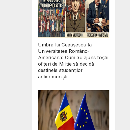
Umbra lui Ceaușescu la
Universitatea Româno-
Americană: Cum au ajuns foștii
ofițeri de Miliție să decidă
destinele studenților
anticomuniști