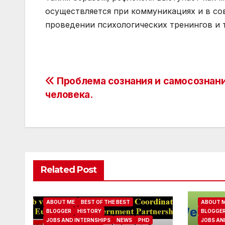
осуществляется при коммуникациях и в со
проведении психологических тренингов и т
Post
Проблема сознания и самосознан
человека.
navigation
Related Post
ABOUT ME
BEST OF THE BEST
ABOUT 
BLOGGER
HISTORY
BLOGGE
JOBS AND INTERNSHIPS
NEWS
PHD
JOBS AN