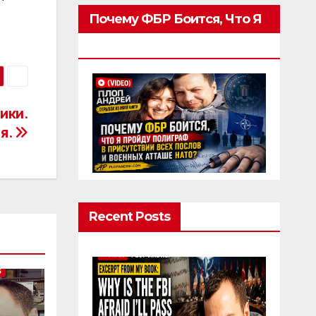
Почему ФБР Боится, Что Я
Пройду Полиграф
ики.
я.
Recent Posts
S