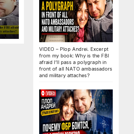
Why
ll
 in
O
VIDEO – Plop Andrei. Excerpt
d
from my book: Why is the FBI
s?
afraid I’ll pass a polygraph in
front of all NATO ambassadors
and military attaches?