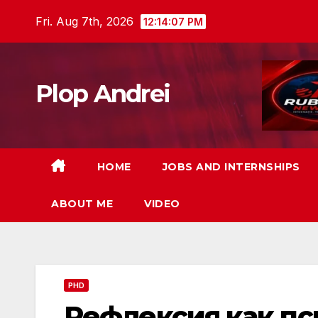
Skip
Fri. Aug 7th, 2026
12:14:08 PM
to
content
Plop Andrei
HOME
JOBS AND INTERNSHIPS
ABOUT ME
VIDEO
PHD
Рефлексия как п