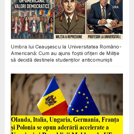
Umbra lui Ceaușescu la Universitatea Româno-
Americană: Cum au ajuns foștii ofițeri de Miliție
să decidă destinele studenților anticomuniști