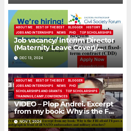
ABOUT ME
BEST OF THE BEST
BLOGGER
HISTORY
JOBS AND INTERNSHIPS
NEWS
PHD
TOP SCHOLARSHIPS
Job vacancy/ Interim Director
(Maternity Leave Cover)/
Eastern Partnership Civil
DEC 13, 2024
Society Forum
ABOUT ME
BEST OF THE BEST
BLOGGER
JOBS AND INTERNSHIPS
NEWS
PHD
SCHOLARSHIPS AND GRANTS
TOP SCHOLARSHIPS
TRAININGS,CAMP,CONFERENCES
VIDEO – Plop Andrei. Excerpt
from my book: Why is the FBI
afraid I’ll pass a polygraph in
NOV 1, 2024
front of all NATO