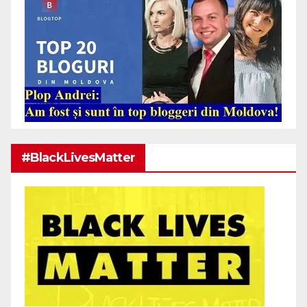
#BlackLivesMatter