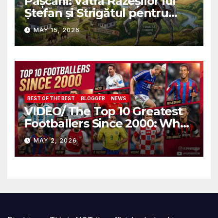
Pașcani: Vatra Răzeșilor lui
Ștefan și Strigătul pentru
Demnitate în Fața
MAY 15, 2026
Amalgamării
BEST OF THE BEST
BLOGGER
NEWS
VIDEO/ The Top 10 Greatest
Footballers Since 2000: Who
Is Number One
MAY 2, 2026