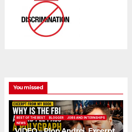
You missed
BEST OF THE BEST
BLOGGER
JOBS AND INTERNSHIPS
NEWS
VIDEO – Plop Andrei. Excerpt