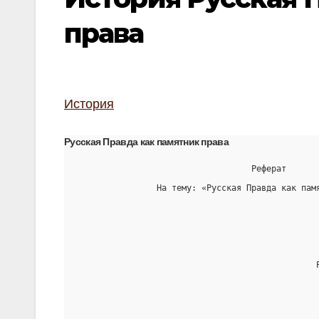
права
История
Русская Правда как памятник права
                                   Реферат
                На тему: «Русская Правда как пам
                                                