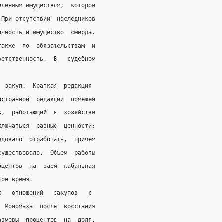
еленным имуществом,  которое
 При отсутствии  наследников
ичность и имущество  смерда.
также  по  обязательствам  и
ветственность.  В   судебном
  закуп.  Краткая  редакция
остранной  редакции  помещен
к,  работающий  в  хозяйстве
ключаться  разные  ценности:
едовало  отработать,  причем
существовало.  Объем  работы
оцентов  на  заем  кабальная
гое время.
х   отношений   закупов   с
  Мономаха  после  восстания
азмеры  процентов  на  долг.