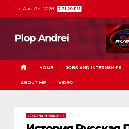
Skip
Fri. Aug 7th, 2026
7:31:31 PM
to
content
Plop Andrei
HOME
JOBS AND INTERNSHIPS
ABOUT ME
VIDEO
JOBS AND INTERNSHIPS
История Русская 