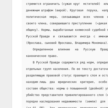
стремится ограничить (сужая круг  мстителей)  ил
денежным штрафом (вирой). Круговая  порука,  нап
политическая  мера,  связывающая  всех  членов  
своего члена, совершившего преступление  («дикая
общину). Нормы, выработанные княжеской судебной 
Русской Правде  и  связываются  иногда  с  имена
(Ярослава, сыновей Ярослава, Владимира Мономаха)
    Определенное   влияние   на   Русскую   Прав
каноническое право.
    В Русской Правде содержится ряд норм, опреде
отдельных групп населения. По ее тексту достаточ
разделяющую правовой статус правящего слоя и ост
находим лишь  два  юридических  критерия,  особо
составе общества: нормы о повышенной (двойной) у
убийство представителя привилегированного слоя (
порядке наследования недвижимости  (земли)  для 