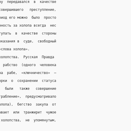
ну  передавался  в  качестве
совершившего   преступление,
риод его можно  было  просто
нность за холопа всегда  нес
тупать  в  качестве  стороны
оказания в  суде,  свободный
«слова холопа».
холопства.  Русская  Правда
  рабство  (одного  человека
на  рабе,  «ключничество»  —
орки  о  сохранении  статуса
   были   также   совершение
грабление»,  предусматривало
олопа),  бегство  закупа  от
ывает  или  транжирит  чужое
 холопства,  не  упомянутым,