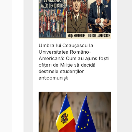
Umbra lui Ceaușescu la
Universitatea Româno-
Americană: Cum au ajuns foștii
ofițeri de Miliție să decidă
destinele studenților
anticomuniști