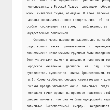
(ст.91  ПП).  Эти  юридические  привилегии  расп
поименованных в Русской Правде  следующим  образ
мужи, княжеские тиуны, огнищане. В этом  перечне
названы «феодалами», можно говорить лишь  об  их
особым  социальным  статусом,   приближенностью 
имущественным положением.
    Основная масса населения разделялась на своб
существовали  также  промежуточные  и  переходны
экономически независимыми группами были посадски
(они уплачивали налоги и выполняли повинности то
Городское  население   делилось   на   ряд   соц
духовенство, купечество, «низы» (ремесленники, м
пр.). Кроме свободных смердов существовали и дру
Русская Правда упоминает как о  зависимых  людях
несколько точек зрения на правовое положение это
следует помнить, что она не была однородной: нар
зависимые  («крепостные»)  смерды,  находившиеся