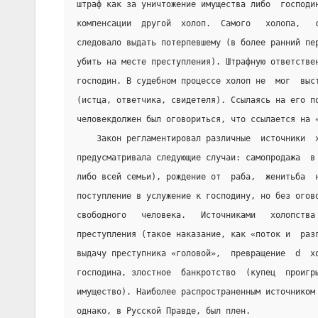
штраф как за уничтожение имущества либо  господи
компенсации  другой  холоп.  Самого   холопа,   
следовало выдать потерпевшему (в более ранний пе
убить на месте преступления). Штрафную ответстве
господин. В судебном процессе холоп не  мог  выс
(истца, ответчика, свидетеля). Ссылаясь на его п
человекдолжен был оговориться, что ссылается на 
    Закон регламентировал различные  источники  
предусматривала следующие случаи: самопродажа  в
либо всей семьи), рождение от  раба,  женитьба  
поступление в услужение к господину, но без огов
свободного   человека.   Источниками   холопства
преступления (такое наказание, как «поток и  раз
выдачу преступника «головой»,  превращение  d  х
господина, злостное  банкротство  (купец  проигр
имущество). Наиболее распространенным источником
однако, в Русской Правде, был плен.