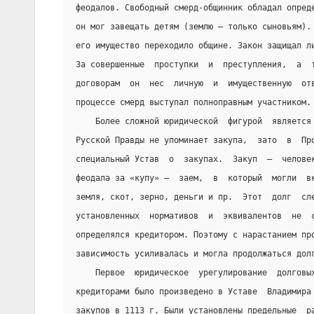
феодалов. Свободный смерд-общинник обладал опред
он мог завещать детям (землю — только сыновьям).
его имущество переходило общине. Закон защищал л
За совершенные  проступки  и  преступления,  а  
договорам  он  нес  личную  и  имущественную  от
процессе смерд выступал полноправным участником.
    Более сложной юридической  фигурой  является
Русской Правды не упоминает закупа,  зато  в  Пр
специальный Устав  о  закупах.  Закуп  —  челове
феодала за «купу» —  заем,  в  который  могли  в
земля, скот, зерно, деньги и пр.  Этот  долг  сл
установленных  нормативов  и  эквивалентов  не  
определялся кредитором. Поэтому с нарастанием пр
зависимость усиливалась и могла продолжаться дол
    Первое  юридическое  урегулирование  долговы
кредиторами было произведено в Уставе  Владимира
закупов в 1113 г. Были установлены предельные  р