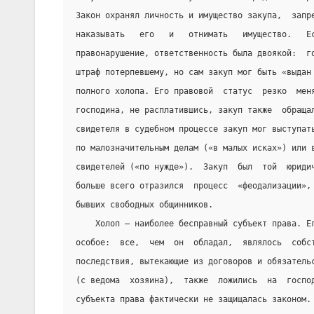
Закон охранял личность и имущество закупа,  запр
наказывать   его   и   отнимать   имущество.   Е
правонарушение, ответственность была двоякой:  г
штраф потерпевшему, но сам закуп мог быть «выдан
полного холопа. Его правовой  статус  резко  мен
господина, не расплатившись, закуп также  обраща
свидетеля в судебном процессе закуп мог выступат
по малозначительным делам («в малых исках») или 
свидетелей («по нужде»).  Закуп  был  той  юриди
больше всего отразился  процесс  «феодализации»,
бывших свободных общинников.
    Холоп — наиболее бесправный субъект права. Е
особое:  все,  чем  он  обладал,  являлось  собс
последствия, вытекающие из договоров и обязатель
(с ведома  хозяина),  также  ложились  на  госпо
субъекта права фактически не защищалась законом.