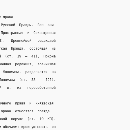
к права
 Русской  Правды.  Все  они
 Пространная  и  Сокращенная
П).   Древнейшей   редакцией
ткая  Правда,  состоящая  из
й  (ст.  19  —  41),  Покона
ранная  редакция,  возникшая
  Мономаха,  разделяется  на
Мономаха  (ст.  53  —  121).
V   в.   из   переработанной
ычного  права  и  княжеская
 npaaa
  относятся  прежде
овой  поруке  (ст.  19  КП).
м обычаям: кровную месть  он