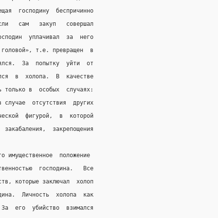
ещая  господину  беспричинно
сли   сам   закуп   совершал
осподин  уплачивал  за  него
 головой», т.е. превращен  в
ялся.  За  попытку  уйти  от
лся  в  холопа.  В  качестве
ь только в  особых  случаях:
в случае  отсутствия  других
ческой  фигурой,  в  которой
  закабаления,  закрепощения
го имущественное  положение
твенностью  господина.   Все
ств, которые заключал  холоп
дина.  Личность  холопа  как
 За  его  убийство  взимался