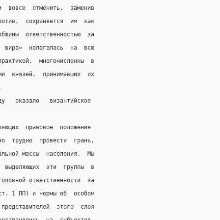
и  вовсе  отменить,  заменив
ротив,  сохраняется  им  как
общины  ответственностью  за
  вира»  налагалась  на  всю
практикой,  многочисленны  в
ми  князей,  принимавших  их
.
ду   оказало   византийское
ляющих  правовое  положение
но  трудно  провести  грань,
альной массы  населения.  Мы
  выделяющих  эти  группы  в
головной ответственности  за
ст. 1 ПП) и нормы об  особом
 представителей  этого  слоя