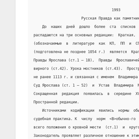
                                    1993
                      Русская Правда как памятни
    До  наших  дней  дошло  более  ста  списков 
распадаются на три основных редакции:  Краткая, 
(обозначаемые  в  литературе  как  КП,  ПП  и  С
(подготовлена не позднее 1054 г.)  является  Кра
Правды Ярослава (ст.1 — 18),  Правды  Ярославиче
вирного (ст.42). Урока мостников (ст.43).  Прост
не ранее 1113 г. и связанная с именем  Владимира
Суд Ярослава (ст. 1 — 52)  и  Устав  Владимира  
Сокращенная  редакция  появилась  в  середине  X
Пространной редакции.
    Источниками  кодификации  явились  нормы  об
судебная практика. К  числу  норм  <В>обычно-го 
всего положения о кровной мести  (ст.1)  и  круг
Законодатель проявляет различное отношение к эти