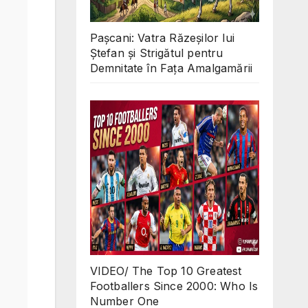
Pașcani: Vatra Răzeșilor lui
Ștefan și Strigătul pentru
Demnitate în Fața Amalgamării
VIDEO/ The Top 10 Greatest
Footballers Since 2000: Who Is
Number One