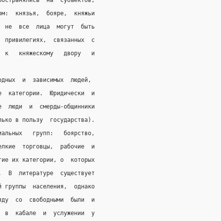
ространялись  на  субъектов,
ом:  князья,  бояре,  княжьи
  не  все  лица  могут  быть
  привилегиях,  связанных  с
  к   княжескому   двору   и
одных  и  зависимых  людей,
е  категории.  Юридически  и
е  люди  и  смерды-общинники
лько в пользу  государства).
иальных   групп:   боярство,
елкие  торговцы,  рабочие  и
гие их категории, о  которых
.  В  литературе  существует
й группы  населения,  однако
яду  со  свободными  были  и
  в  кабале  и  услужении  у