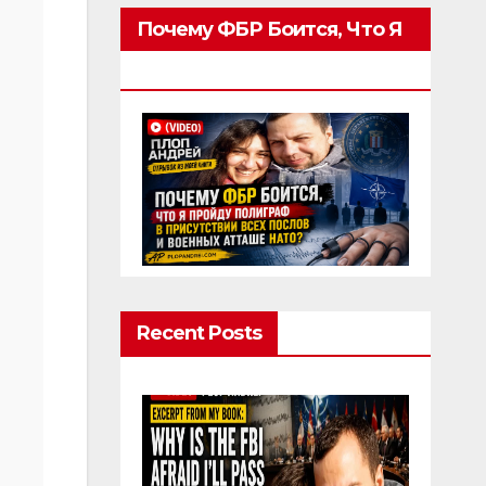
Почему ФБР Боится, Что Я
Пройду Полиграф
Recent Posts