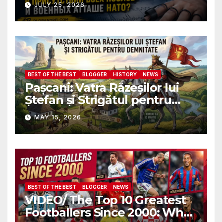
JULY 25, 2026
пройду полиграф в
присутствии всех послов и
военных атташе НАТО?
BEST OF THE BEST
BLOGGER
HISTORY
NEWS
Pașcani: Vatra Răzeșilor lui
Ștefan și Strigătul pentru
Demnitate în Fața
MAY 15, 2026
Amalgamării
BEST OF THE BEST
BLOGGER
NEWS
VIDEO/ The Top 10 Greatest
Footballers Since 2000: Who