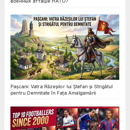
военных атташе НАТО?
Pașcani: Vatra Răzeșilor lui Ștefan și Strigătul
pentru Demnitate în Fața Amalgamării