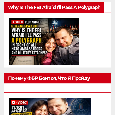
Why Is The FBI Afraid I’ll Pass A Polygraph
Почему ФБР Боится, Что Я Пройду
Полиграф