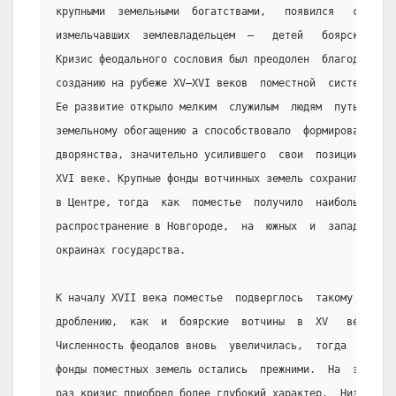
крупными  земельными  богатствами,   появился   слой
измельчавших  землевладельцем  —   детей   боярских.
Кризис феодального сословия был преодолен  благодаря
созданию на рубеже XV—XVI веков  поместной  системы.
Ее развитие открыло мелким  служилым  людям  путь  к
земельному обогащению а способствовало  формированию
дворянства, значительно усилившего  свои  позиции  в
XVI веке. Крупные фонды вотчинных земель сохранились
в Центре, тогда  как  поместье  получило  наибольшее
распространение в Новгороде,  на  южных  и  западных
окраинах государства.
К началу XVII века поместье  подверглось  такому  же
дроблению,  как  и  боярские  вотчины  в  XV   веке.
Численность феодалов вновь  увеличилась,  тогда  как
фонды поместных земель остались  прежними.  На  этот
раз кризис приобрел более глубокий характер.  Низшие