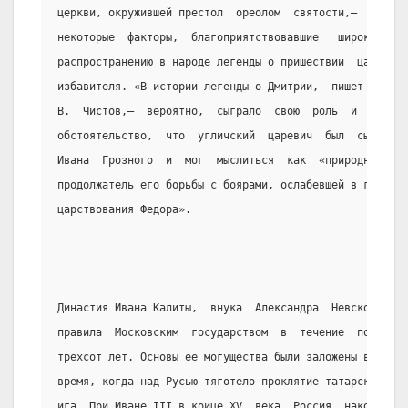
церкви, окружившей престол  ореолом  святости,—  вот
некоторые  факторы,  благоприятствовавшие   широкому
распространению в народе легенды о пришествии  царя-
избавителя. «В истории легенды о Дмитрии,— пишет  К.
В.  Чистов,—  вероятно,  сыграло  свою  роль  и   то
обстоятельство,  что  угличский  царевич  был  сыном
Ивана  Грозного  и  мог  мыслиться  как  «природный»
продолжатель его борьбы с боярами, ослабевшей в годы
царствования Федора».
Династия Ивана Калиты,  внука  Александра  Невского,
правила  Московским  государством  в  течение  почти
трехсот лет. Основы ее могущества были заложены в то
время, когда над Русью тяготело проклятие татарского
ига. При Иване III в коице XV  века  Россия  наконец