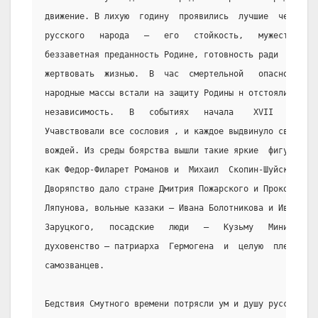
движение. В лихую  годину  проявились  лучшие  черты
русского   народа   —   его   стойкость,   мужество,
беззаветная преданность Родине, готовность ради  нее
жертвовать  жизнью.  В  час  смертельной   опасности
народные массы встали на защиту Родины н отстояли ее
независимость.   В   событиях   начала    XVII    в.
Учавствовали все сословия , и каждое выдвинуло своих
вождей. Из среды боярства вышли такие яркие  фигуры,
как Федор-Филарет Романов и  Михаил  Скопин-Шуйский.
Дворяпство дало стране Дмитрия Пожарского и Прокоиия
Ляпунова, вольные казаки — Ивана Болотникова и Ивана
Заруцкого,   посадские   люди   —   Кузьму   Минина,
духовенство — патриарха  Гермогена  и  целую  плеяду
самозванцев.
Бедствия Смутного времени потрясли ум и душу русских