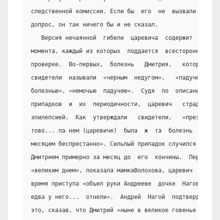
следственной комиссии. Если бы  его  не  вызвали  на
допрос, он так ничего бы и не сказал.
   Версия нечаянной  гибели  царевича  содержит  два
момента, каждый из которых  поддается  всесторонней
проверке.  Во-первых,  болезнь   Дмитрия,   которую
свидетели  называли  «черным  недугом»,   «падучей:
болезнью», «немочью  падучею».  Судя  по  описаниям
припадков  и  их  периодичности,  царевич   страдал
эпилепсией.  Как  утверждали   свидетели,   «презже
тово... па нем (царевиче)  была  ж  та  болезнь  по
месяцем беспрестанно». Сильпый припадок случился  с
Дмитрием примерно за месяц до  его  кончины.  Перед
«великим днем», показала мамкаВолохова, царевич  во
время приступа «объел руки Андрееве  дочке  Нагова,
едва у него...  отнели».  Андрей  Нагой  подтвердил
это, сказав, что Дмитрий «ныне в великое говенье  у