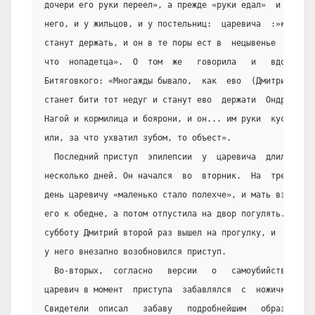
дочери его руки переел», а прежде «руки едал»  и  у
него, и у жильцов, и у постельниц:  царевича  :»как
станут держать, и он в те поры ест в  нецывенье  за
что  нопадетца».  О  том  же   говорила   и   вдова
Битяговкого: «Многажды бывало,  как  ево  (Дмитрия)
станет бити тот недуг и станут ево  держати  Ондрей
Нагой и кормилица и боярони, и он... им руки  кусал
или, за что ухватил зубом, то объест».
  Последний приступ  эпилепсии  у  царевича  длился
несколько дней. Он начался  во  вторник.  На  третий
день царевичу «маленько стало полехче», и мать взяла
его к обедне, а потом отпустила на двор погулять.  В
субботу Дмитрий второй раз вышел на прогулку, и  тут
у него внезапно возобновился приступ.
  Во-вторых,  согласно   версии   о   самоубийстве,
царевич в момент  приступа  забавлялся  с  ножичком.
Свидетели  описал   забаву   подробнейшим   образом: