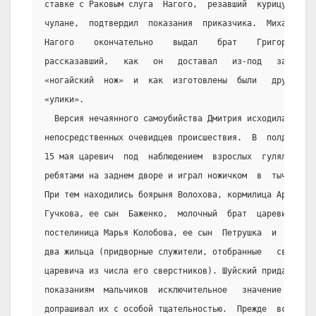
ставке с Раковым слуга  Нагого,  резавший  курицу  в
чулане,  подтвердил  показания  приказчика.  Михаила
Нагого    окончательно    выдал    брат    Григорий,
рассказавший,   как   он   доставал   из-под   замка
«ногайский  нож»  и  как  изготовлены  были   другие
«улики».
  Версия нечаянного самоубийства Дмитрия исходила от
непосредственных очевидцев происшествия.  В  полдень
15 мая царевич  под  наблюдением  взрослых  гулял  с
ребятами на заднем дворе и играл ножичком  в  тычку.
При тем находились боярыня Волохова, кормилица Армна
Гучкова, ее сын  Баженко,  молочный  брат  царевича,
постелиница Марья Колобова, ее сын  Петрушка  и  еще
два жильца (придворные служители, отобранные   свиту
царевича из числа его сверстников). Шуйский придавал
показаниям  мальчиков  исключительное   значение   и
допрашивал их с особой тщательностью.  Прежде  всего