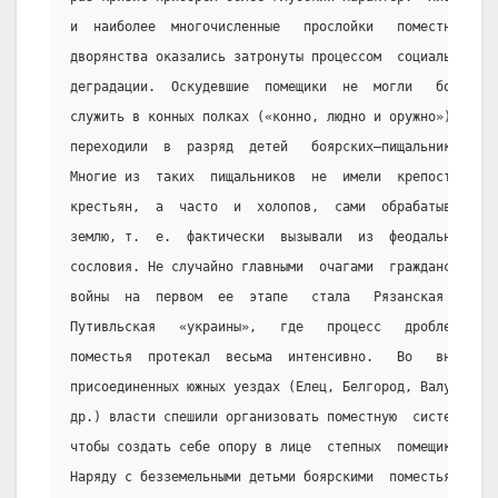
и  наиболее  многочисленные   прослойки   поместного
дворянства оказались затронуты процессом  социальной
деградации.  Оскудевшие  помещики  не  могли   более
служить в конных полках («конно, людно и оружно»)  и
переходили  в  разряд  детей   боярских—пищальников.
Многие из  таких  пищальников  не  имели  крепостных
крестьян,  а  часто  и  холопов,  сами  обрабатывали
землю, т.  е.  фактически  вызывали  из  феодального
сословия. Не случайно главными  очагами  гражданской
войны  на  первом  ее  этапе   стала   Рязанская   и
Путивльская   «украины»,   где   процесс   дробления
поместья  протекал  весьма  интенсивно.   Во   вновь
присоединенных южных уездах (Елец, Белгород, Валуй и
др.) власти спешили организовать поместную  систему,
чтобы создать себе опору в лице  степных  помещиков.
Наряду с безземельными детьми боярскими  поместья  в