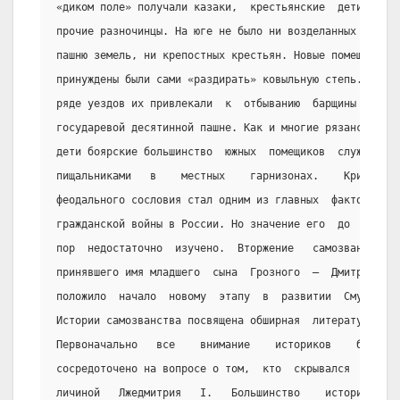
«диком поле» получали казаки,  крестьянские  дети  и
прочие разночинцы. На юге не было ни возделанных под
пашню земель, ни крепостных крестьян. Новые помещики
принуждены были сами «раздирать» ковыльную степь.  В
ряде уездов их привлекали  к  отбыванию  барщины  на
государевой десятинной пашне. Как и многие рязанские
дети боярские большинство  южных  помещиков  служили
пищальниками   в    местных    гарнизонах.    Кризис
феодального сословия стал одним из главных  факторов
гражданской войны в России. Но значение его  до  сих
пор  недостаточно  изучено.  Вторжение   самозванца,
принявшего имя младшего  сына  Грозного  —  Дмитрия,
положило  начало  новому  этапу  в  развитии  Смуты.
Истории самозванства посвящена обширная  литература.
Первоначально   все    внимание    историков    было
сосредоточено на вопросе о том,  кто  скрывался  под
личиной   Лжедмитрия   I.   Большинство    историков