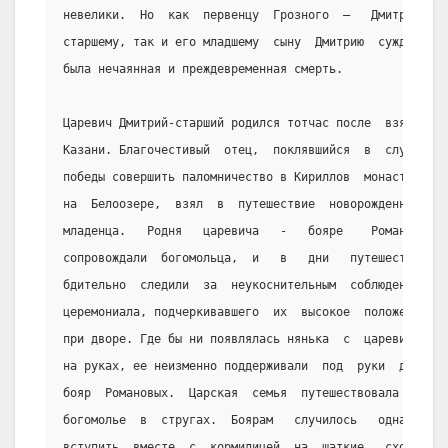
невелики.  Но  как  первенцу  Грозного  —   Дмитрию-
старшему, так и его младшему  сыну  Дмитрию  суждена
была нечаянная и преждевременная смерть.
Царевич Дмитрий-старший родился тотчас после  взятия
Казани. Благочестивый  отец,  поклявшийся  в  случае
победы совершить паломничество в Кириллов  монастырь
на  Белоозере,  взял  в  путешествие  новорожденного
младенца.   Родня   царевича   -   бояре    Романовы
сопровождали  богомольца,  и   в   дни   путешествия
бдительно  следили  за  неукоснительным  соблюдением
церемониала, подчеркивавшего  их  высокое  положение
при дворе. Где бы ни появлялась нянька  с  царевичем
на руках, ее неизменно поддерживали  под  руки  двое
бояр  Романовых.  Царская  семья  путешествовала  на
богомолье  в  стругах.  Боярам   случилось   однажды
вступить  вместе  с  кормилицей  на  шаткие   сходни