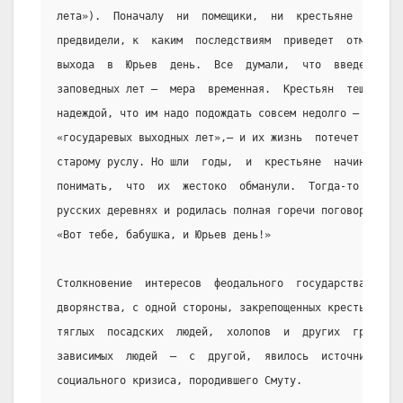
лета»).  Поначалу  ни  помещики,  ни  крестьяне   не
предвидели, к  каким  последствиям  приведет  отмена
выхода  в  Юрьев  день.  Все  думали,  что  введение
заповедных лет —  мера  временная.  Крестьян  тешили
надеждой, что им надо подождать совсем недолго —  до
«государевых выходных лет»,— и их жизнь  потечет  по
старому руслу. Но шли  годы,  и  крестьяне  начинали
понимать,  что  их  жестоко  обманули.  Тогда-то   в
русских деревнях и родилась полная горечи поговорка:
«Вот тебе, бабушка, и Юрьев день!»
Столкновение  интересов  феодального  государства  и
дворянства, с одной стороны, закрепощенных крестьян,
тяглых  посадских  людей,  холопов  и  других  групп
зависимых  людей  —  с  другой,  явилось  источником
социального кризиса, породившего Смуту.