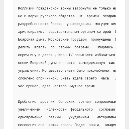
Коллизии гражданской войны затронули не только низы,
но и верхи русского общества. От  времен  феодальной
раздробленности Россия  унаследовала  могущественную
аристократию, представительным органом которой  была
Боярская дума. Московские государи  принуждены  были
делить  власть  со  своими  боярами.   Опираясь   на
опричнину и дворян, Иван IV попытался избавиться  от
опеки Боярской думы и ввести  самодержавную  систему
управления. Могущество знати было поколеблено, но не
сломлено опричниной. Знать ждала своего  часа.  Этот
час пришел, едва настало Смутное время.
Дробление  древних  боярских  вотчин  сопровождалось
увеличением  численности  феодального   сословия   и
одновременно   резким    ухудшением    материального
положения его низших слоев. Подле  знати,  владевшей