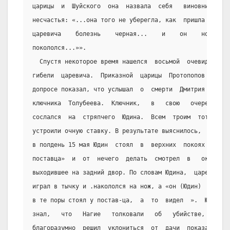
царицы  и  Шуйского  она  назвала  себя   виновницей
несчастья: «...она того не уберегла, как  пришла  на
царевича    болезнь    черная...    и    он    ножом
покололся...»».
  Спустя некоторое время нашелся  восьмой  очевидец
гибели  царевича.  Приказной  царицы  Протопопов  на
допросе показал, что услышал  о  смерти  Дмитрия  от
ключника  Толубеева.  Ключник,   в   свою   очередь,
сослался  на  стряпчего  Юдина.  Всем  троим  тотчас
устроили очную ставку. В результате выяснилось,  что
в полдень 15 мая Юдин  стоял  в  верхних  покоях  «у
поставца»  и  от  нечего  делать  смотрел  в   окно,
выходившее на задний двор. По словам Юдина,  царевич
играл в тычку и .накололся на нож, а «он (Юдин)  ...
в те поры стоял у постав-ца,  а  то  видел  ».  Юдин
знал,   что   Нагие   толковали   об   убийстве,   и
благоразумно  решил  уклониться  от  дачи  показаний