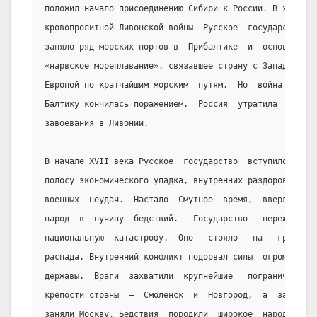
положил начало присоединению Сибири к России. В ходе
кровопролитной Ливонской войны  Русское  государство
заняло ряд морских портов в  Прибалтике  и  основало
«нарвское мореплавание», связавшее страну с Западной
Европой по кратчайшим морским  путям.  Но  война  за
Балтику кончилась поражением.  Россия  утратила  все
завоевания в Ливонии.
В начале XVII века Русское  государство  вступило  в
полосу экономического упадка, внутренних раздоров  и
военных  неудач.  Настало  Смутное  время,  ввергшее
народ  в  пучину  бедствий.   Государство   пережило
национальную  катастрофу.  Оно   стояло   на   грани
распада. Внутренний конфликт подорвал силы  огромной
державы.  Враги  захватили  крупнейшие   пограничные
крепости страны  —  Смоленск  и  Новгород,  а  затем
заняли Москву. Бедствия  породили  широкое  народное