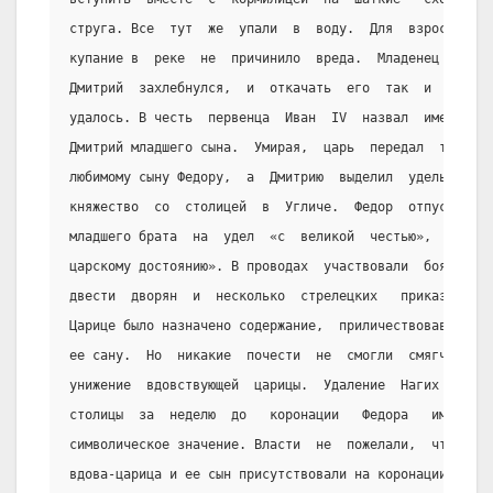
струга. Все  тут  же  упали  в  воду.  Для  взрослых
купание в  реке  не  причинило  вреда.  Младенец  же
Дмитрий  захлебнулся,  и  откачать  его  так  и   не
удалось. В честь  первенца  Иван  IV  назвал  именем
Дмитрий младшего сына.  Умирая,  царь  передал  трон
любимому сыну Федору,  а  Дмитрию  выделил  удельное
княжество  со  столицей  в  Угличе.  Федор  отпустил
младшего брата  на  удел  «с  великой  честью»,  «по
царскому достоянию». В проводах  участвовали  бояре,
двести  дворян  и  несколько  стрелецких   приказов.
Царице было назначено содержание,  приличествовавшее
ее сану.  Но  никакие  почести  не  смогли  смягчить
унижение  вдовствующей  царицы.  Удаление  Нагих  из
столицы  за  неделю  до   коронации   Федора   имело
символическое значение. Власти  не  пожелали,  чтобы
вдова-царица и ее сын присутствовали на коронации  в