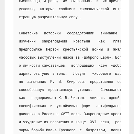
самозванца, а роль,  им  сыгранная,  и  исторические
условия,  которые  сообщили  самозванческой  интриге
страшную разрушительную силу .
Советские   историки   сосредоточили   внимание   на
изучении   закрепощения   крестьян    как    главной
предпосылке  Первой  крестьянской  войны  и  анализе
массовых выступлений низов за «доброго царя». Вопрос
о личности самозванцев,  воплощавших  идею  «доброго
царя», отступил в тень.   Лозунг   «хорошего  царя»,
по  замечанию  И.  И.  Смирнова,  представлял  собой
своеобразную  крестьянскую  утопию.    Самозванство,
как   подчеркивает К. В. Чистою,  явилось  одной  из
специфических  и  устойчивых  форм   антифеодального
движения в России в XVII веке. Закрепощение крестьян
и ухудшение их положения в конце  XVI  века,  резкие
формы борьбы Ивана Грозного  с  боярством,  политика