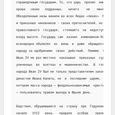
справедливым государем. То, что царь  пролил  немало
крови   своих   подданных,   ничего    не    меняло.
Обездоленные низы винили во всех бедах «лихих»  бояр
и приказных чиновников - своих притеснителей, но  не
православного  государя,  стоявшего  на  недоступной
взору высоте. Государь сам  казнил  изменшиков-бояр,
всенародно объявлял  их  вины  и  даже  обращался  к
народу за одобрением  своих  действий.  Помимо  того
Иван IV не раз жестоко  наказывал  приказных  судей,
уличенных  во  взятках  и  мошенничестве.  В  глазах
народа Иван IV был не только представителем законной
династии Ивана Калиты, но  и  последним  царем,  при
котором масса народа — феодальнозависимые  крестьяне
— пользовались правом выхода в Юрьев день.
Бедствия, обрушившиеся  на  страну  при  Годунове  в
начале   ХYII   века,   придали   особую    прелесть