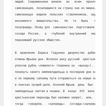
людей.  Современники  винили   во   всем   проклятых
самозванцев, посыпавшихся на страну как из мешка.  В
самозванцах  видели  польских  ставленников,  орудие
иноземного   вмешательства.   Но   то   была    лишь
полуправда. Почву для  самозванства  подготовили  не
соседи  Россия,   а   глубокий   внутренний   недуг,
поразивший русское общество.
В  правление  Бориса  Годунова  дворянство  добилось
отмены Юрьева дня. Испокон веку русский  крестьянин,
уплатив рубль «пожилого» (пошлина за  «выход»),  мог
покинуть своего землевладельца в последние дни осени
и по первому сапному пути отправиться на новые земли
в поисках лучшей доли. Осенний Юрьев  день  был  для
земледельца светом в окошке. В  конце  XVI  века  па
крестьянские переходы был наложен запрет,  или,  как
тогда   говорили,   «заповедь»   (отсюда—«заповедные