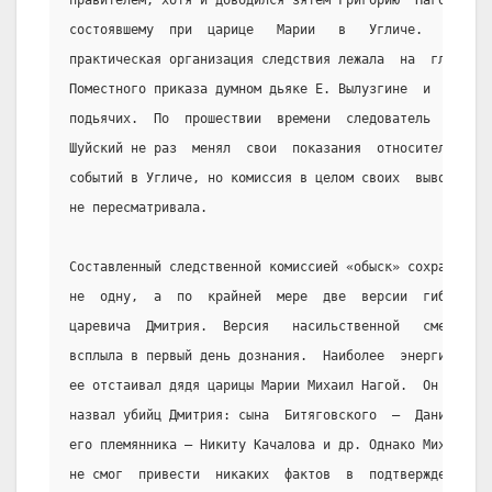
правителем, хотя и доводился зятем Григорию  Нагому,
состоявшему  при  царице   Марии   в   Угличе.   Вся
практическая организация следствия лежала  на  главе
Поместного приказа думном дьяке Е. Вылузгине  и  его
подьячих.  По  прошествии  времени  следователь   В.
Шуйский не раз  менял  свои  показания  относительно
событий в Угличе, но комиссия в целом своих  выводов
не пересматривала.
Составленный следственной комиссией «обыск» сохранил
не  одну,  а  по  крайней  мере  две  версии  гибели
царевича  Дмитрия.  Версия   насильственной   смерти
всплыла в первый день дознания.  Наиболее  энергично
ее отстаивал дядя царицы Марии Михаил Нагой.  Он  же
назвал убийц Дмитрия: сына  Битяговского  —  Данилу,
его племянника — Никиту Качалова и др. Однако Михаил
не смог  привести  никаких  фактов  в  подтверждение