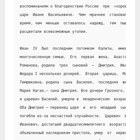
воспоминаниям о благоденствии России  при  «хорошем»
царе  Иване  Васильевиче.  Чем  мрачнее  становилось
время, чем  меньше  оставалось  надежд,  тем  пышнее
расцветали всевозможные утопии.
Иван  IV  был  последним  потомком  Калиты,  имевшим
многочисленную семью.  Его  первая  жена,  Анастасия
Романова, родила  трех  сыновей  —  Дмитрия,  Ивана,
Федора I нескольких дочерей.  Вторая  царица,  Мария
Темрюковна, родила  сына  Василия,  последняя  жена,
Мария Нагая,— сына Дмитрия. Все дочери Грозного, как
и царевич Василий, умерли в  младенческом  возрасте.
Оба Дмитрия — первенец царя  и  его  младший  сын  —
погибли из-за несчастной случайности.  Царевич  Иван
Иванович, достигший двадцатисемилетнего  возраста  и
объявленный наследником престола, умер  от  нервного