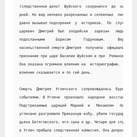
(следственное дело)  Шуйского  сохранился  до  наших
дней. Но вид неловко разрезанных и склеенных  листов
давно вызывал подозрения  у  историков.  По  слухам,
царевич  Дмитрий  был  злодейски   зарезан   людьми,
подосланными     Борисом      Годуновым.      Версия
насильственной смерти Дмитрия  получила  официальное
признание при царе Василии Шуйском и при  Романовых.
Она оказана огромное влияние на  историографию.  Это
влияние сказывается и по сей день.
Смерть  Дмитрия  Угличского  сопровождалась  бурными
событиями. В Угличе  произошло  народное  восстание.
Подстрекаемые  царицей  Марией  и   Михаилом   Нагим
угличане разгромили Приказную избу, убили государева
дьяка Битяговского, его сына и др. Четыре дня спустя
в Углич прибыла следственная комиссия. Она допросила