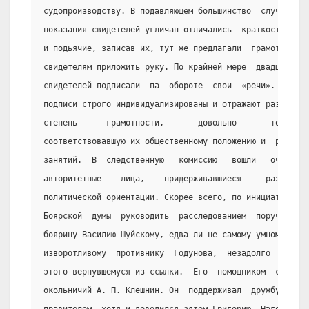
судопроизводству. В подавляющем большинство  случаев
показания свидетелей-угличан отличались  краткостью,
и подьячие, записав их, тут же предлагали  грамотным
свидетелям приложить руку. По крайней мере  двадцать
свидетелей подписали  па  обороте  свои  «речи».  Их
подписи строго индивидуализированы и отражают разную
степень      грамотности,       довольно       точно
соответствовавшую их общественному положению и  роду
занятий.  В  следственную   комиссию   вошли   очень
авторитетные    лица,    придерживавшиеся     разной
политической ориентации. Скорее всего, по инициативе
Боярской  думы  руководить  расследованием  поручили
боярину Василию Шуйскому, едва ли не самому умному и
изворотливому  противнику  Годунова,  незадолго   до
этого вернувшемуся из ссылки.  Его  помощником  стал
окольничий А. П. Клешнин. Он  поддерживал  дружбу  с