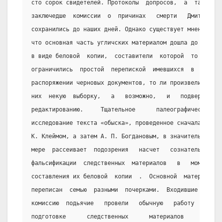
сто сорок свидетелей. Протоколы  допросов,  а  также
заключедше  комиссии  о  причинах   смерти   Дмитрия
сохранились до наших дней. Однако существует мнение,
что основная часть угличских материалом дошла до нас
в виде беловой  копии,  составители  которой  то  ли
ограничились  простой  перепиской  имевшихся  в   их
распоряжении черновых документов, то ли произвели из
них  некую  выборку,   а   возможно,   и   подвергли
редактированию.     Тщательное      палеографическое
исследование текста «обыска», проведенное сначала В.
К. Клеймом, а затем А. П. Богдановым, в значительной
мере  рассеивает  подозрения   насчет   сознательной
фальсификации  следственных  материалов   в   момент
составления их беловой  копии  .  Основной  материал
переписан  семью  разными  почерками.  Входившие   в
комиссию  подьячие   провели   обычную   работу   по
подготовке      следственных      материалов       к