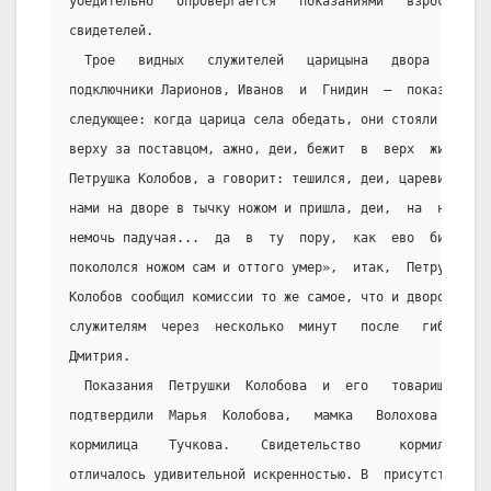
убедительно   опровергается   показаниями   взрослых
свидетелей.
  Трое   видных   служителей   царицына   двора   —
подключники Ларионов, Иванов  и  Гнидин  —  показали
следующее: когда царица села обедать, они стояли  «в
верху за поставцом, ажно, деи, бежит  в  верх  жилец
Петрушка Колобов, а говорит: тешился, деи, царевич с
нами на дворе в тычку ножом и пришла, деи,  на  него
немочь падучая...  да  в  ту  пору,  как  ево  било,
покололся ножом сам и оттого умер»,  итак,  Петрушка
Колобов сообщил комиссии то же самое, что и дворовым
служителям  через  несколько  минут   после   гибели
Дмитрия.
  Показания  Петрушки  Колобова  и  его   товарищей
подтвердили  Марья  Колобова,   мамка   Волохова   и
кормилица    Тучкова.    Свидетельство     кормилицы
отличалось удивительной искренностью. В  присутствии