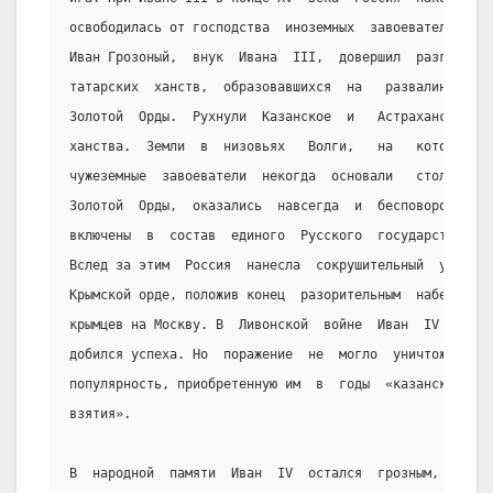
освободилась от господства  иноземных  завоевателей.
Иван Грозоный,  внук  Ивана  III,  довершил  разгром
татарских  ханств,  образовавшихся  на   развалинах.
Золотой  Орды.  Рухнули  Казанское  и   Астраханское
ханства.  Земли  в  низовьях   Волги,   на   которых
чужеземные  завоеватели  некогда  основали   столицу
Золотой  Орды,  оказались  навсегда  и  бесповоротно
включены  в  состав  единого  Русского  государства.
Вслед за этим  Россия  нанесла  сокрушительный  удар
Крымской орде, положив конец  разорительным  набегам
крымцев на Москву. В  Ливонской  войне  Иван  IV  не
добился успеха. Но  поражение  не  могло  уничтожить
популярность, приобретенную им  в  годы  «казанского
взятия».
В  народной  памяти  Иван  IV  остался  грозным,  по