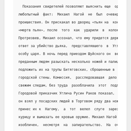
  Показания свидетелей позволяют выяснить еще  один
любопытный  факт:  Михаил  Нагой  не  был  очевидцем
проишествия. Он прискакал во дворец «пьян на  коне»,
«мертв пьян», после  того  как  ударили  в  колокол.
Протрезвев, Михаил осознал, что ему придется держать
ответ за убийство дьяка,  представлявшего  в  Угличе
особу царя. В ночь перед приездом Шуйского он  велел
преданным людям разыскать несколько ножей и палицу и
подложить их на трупы Битяговских, сброшенные в  ров
городской стены. Комиссия,  расследовавшая  дело  по
свежим следам, без труда  разоблачила  этот  подлог.
Городовой приказчик Углича Русин Раков показал,  что
он взял у посадских людей в Торговом ряду два ножа и
принес их к  Нагому,  а  тот  велел  слуге  зарезать
курицу и вымазать ее кровью оружие. Михаил Нагой был
изобличен,  несмотря  на  запирательство.  На  очной