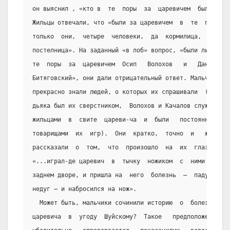
он выяснил , «кто в  те  поры  за  царевичем  были».
Жильцы отвечали, что «были за царевичем  в  те  поры
только  они,  четыре  человеки,  да  кормилица,   да
постелница». На заданный «в лоб» вопрос, «были ли  в
те  поры  за  царевичем  Осип   Волохов   и   Данило
Битяговский», они дали отрицательный ответ. Мальчики
прекрасно знали людей, о которых их спрашивали  (сын
дьяка был их сверстником,  Волохов и Качалов служили
жильцами  в  свите  цареви-ча  и  были   постоянными
товарищами  их  игр).  Они  кратко,  точно  и   живо
рассказали  о  том,  что  произошло  на  их  глазах:
«...играл-де царевич  в  тычку  ножиком  с  ними  на
заднем дворе, и пришла на  него  болезнь  —  падучей
недуг — и набросился на нож».
  Может быть, мальчики сочинили историю  о  болезни
царевича  в  угоду  Шуйскому?  Такое   предположение