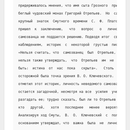
придерживалось мнения, что имя сыта Грозного  принял
беглый чудовский монах Григорий Отрепьев.  Но  самый
крупный  знаток  Смутного  времени  С.  Ф.  Платонов
пришел  к  заключению,   что   вопрос   о   личности
самозванца не поддается решению. Подводя итог  своим
наблюдениям,  историк  с  некоторой  грустью  писал:
«Нельзя считать, что  самозванец  был  Отрепьев,  но
нельзя также утверждать,  что  Отрепьев  им  не  мог
быть:  истина  от  нас  пока   скрыта».   Столь   же
осторожной была точка зрения В. О. Ключевского.  Как
отметил этот историк, личность неведомого самозванца
остается загадочной, несмотря на все  усилия  ученых
разгадать ее; трудно сказать, был ли то Отрепьев или
кто   другой,   хотя   последнее   менее   вероятно.
Анализируя ход Смуты,  В.  О.  Ключевский  с  полным
основанием утверждал, что  важна  была  не  личность