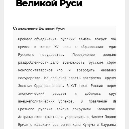
Великой Руси
Становление Великой Руси
Процесс объединения  русских  земель  вокруг  Москвы
привел  в  конце  XV  века  к  образованию   единого
Русского   государства.    Преодоление    феодальной
раздробленности дало  возможность  русским  сбросить
монголо-татарское  иго   и   возродить   независимое
государство. Монгольская власть потерпела  крушение,
Золотая Орда распалась. В XVI веке  Россия  пережила
экономический    расцвет    и    добилась    крупных
внешнеполитических  успехов.   В   правление   Ивана
Грозного  русские  войска  сокрушили   Казанское   и
Астраханское хамства и укрепились в Нижнем Поволжье.
Ермак с казаками разгромил хана Кучума в Зауралье  и