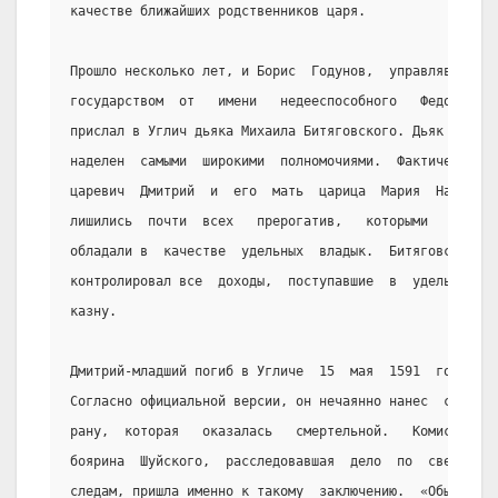
качестве ближайших родственников царя.
Прошло несколько лет, и Борис  Годунов,  управлявший
государством  от   имени   недееспособного   Федора,
прислал в Углич дьяка Михаила Битяговского. Дьяк был
наделен  самыми  широкими  полномочиями.  Фактически
царевич  Дмитрий  и  его  мать  царица  Мария  Нагая
лишились  почти  всех   прерогатив,   которыми   они
обладали в  качестве  удельных  владык.  Битяговский
контролировал все  доходы,  поступавшие  в  удельную
казну.
Дмитрий-младший погиб в Угличе  15  мая  1591  года.
Согласно официальной версии, он нечаянно нанес  себе
рану,  которая   оказалась   смертельной.   Комиссия
боярина  Шуйского,  расследовавшая  дело  по  свежим
следам, пришла именно к такому  заключению.  «Обыск»