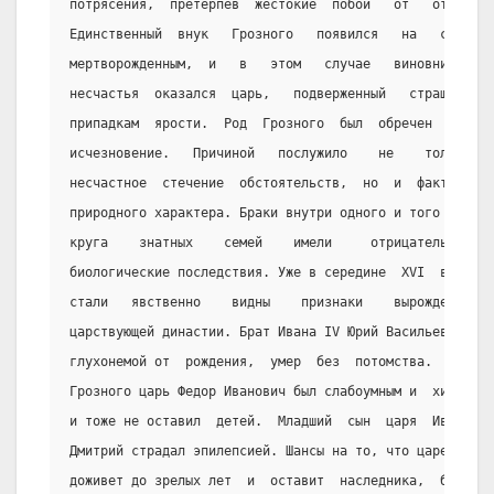
потрясения,  претерпев  жестокие  побои   от   отца.
Единственный  внук   Грозного   появился   на   свет
мертворожденным,  и   в   этом   случае   виновником
несчастья  оказался  царь,   подверженный   страшным
припадкам  ярости.  Род  Грозного  был  обречен   на
исчезновение.   Причиной   послужило    не    только
несчастное  стечение  обстоятельств,  но  и  факторы
природного характера. Браки внутри одного и того  же
круга    знатных    семей    имели     отрицательные
биологические последствия. Уже в середине  XVI  века
стали   явственно    видны    признаки    вырождения
царствующей династии. Брат Ивана IV Юрий Васильевич,
глухонемой от  рождения,  умер  без  потомства.  Сын
Грозного царь Федор Иванович был слабоумным и  хилым
и тоже не оставил  детей.  Младший  сын  царя  Ивана
Дмитрий страдал эпилепсией. Шансы на то, что царевич
доживет до зрелых лет  и  оставит  наследника,  были