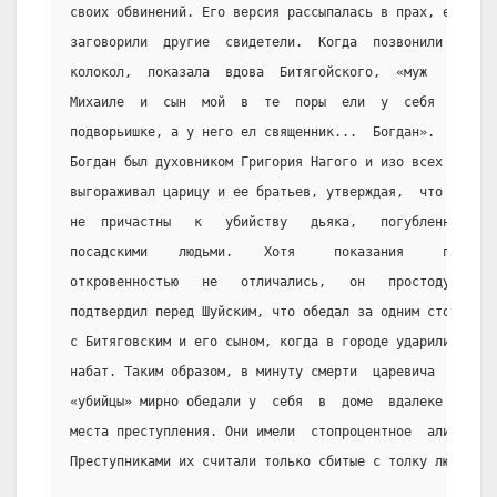
своих обвинений. Его версия рассыпалась в прах, едва
заговорили  другие  свидетели.  Когда  позвонили   в
колокол,  показала  вдова  Битягойского,  «муж   мой
Михаиле  и  сын  мой  в  те  поры  ели  у  себя   на
подворьишке, а у него ел священник...  Богдан».  Поп
Богдан был духовником Григория Нагого и изо всех сил
выгораживал царицу и ее братьев, утверждая,  что  те
не  причастны   к   убийству   дьяка,   погубленного
посадскими    людьми.    Хотя     показания     попа
откровенностью   не   отличались,   он   простодушно
подтвердил перед Шуйским, что обедал за одним столом
с Битяговским и его сыном, когда в городе ударили  в
набат. Таким образом, в минуту смерти  царевича  его
«убийцы» мирно обедали у  себя  в  доме  вдалеке  от
места преступления. Они имели  стопроцентное  алиби.
Преступниками их считали только сбитые с толку люди.