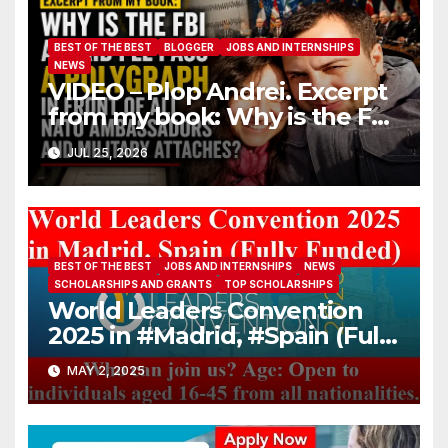
BEST OF THE BEST
BLOGGER
JOBS AND INTERNSHIPS
NEWS
VIDEO – Plop Andrei. Excerpt
from my book: Why is the FBI
afraid I’ll pass a polygraph in
JUL 25, 2026
front of all NATO
ambassadors and military
attaches?
BEST OF THE BEST
JOBS AND INTERNSHIPS
NEWS
SCHOLARSHIPS AND GRANTS
TOP SCHOLARSHIPS
World Leaders Convention
2025 in #Madrid, #Spain (Fully
Funded)
MAY 2, 2025