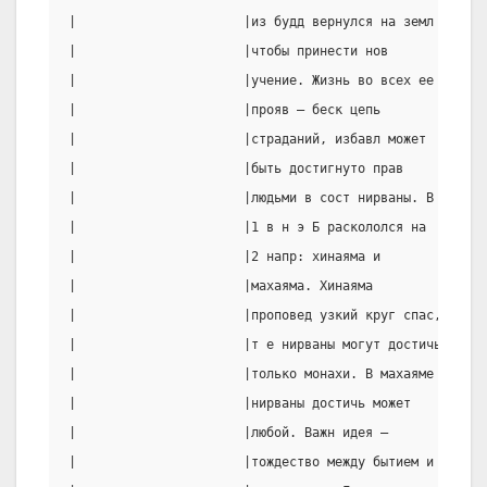
|                      |из будд вернулся на земл |Соц: 
|                      |чтобы принести нов       |конфл
|                      |учение. Жизнь во всех ее |религ
|                      |прояв – беск цепь        |веров
|                      |страданий, избавл может  |умерш
|                      |быть достигнуто прав     |соед 
|                      |людьми в сост нирваны. В |и соц
|                      |1 в н э Б раскололся на  |грехо
|                      |2 напр: хинаяма и        |спас,
|                      |махаяма. Хинаяма         |богом
|                      |проповед узкий круг спас,|смире
|                      |т е нирваны могут достичь|любов
|                      |только монахи. В махаяме |брать
|                      |нирваны достичь может    |перед
|                      |любой. Важн идея –       |по об
|                      |тождество между бытием и |стави