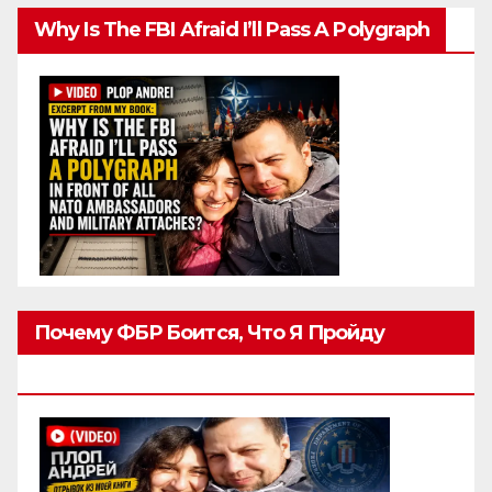
Why Is The FBI Afraid I’ll Pass A Polygraph
Почему ФБР Боится, Что Я Пройду
Полиграф