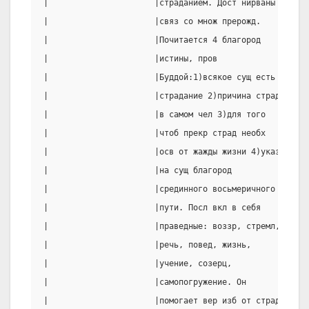
|                      |страданием. Дост нирваны |на ли
|                      |связ со множ прерожд.    |надеж
|                      |Почитается 4 благород    |бессм
|                      |истины, пров             |Смире
|                      |Буддой:1)всякое сущ есть |добро
|                      |страдание 2)причина страд|можно
|                      |в самом чел 3)для того   |царст
|                      |чтоб прекр страд необх   |языче
|                      |осв от жажды жизни 4)указ|автор
|                      |на сущ благород          |2)ори
|                      |срединного восьмеричного |чел(о
|                      |пути. Посл вкл в себя    |3)гре
|                      |праведные: воззр, стремл,|жиз(р
|                      |речь, повед, жизнь,      |приор
|                      |учение, созерц,          |тел(к
|                      |самопогружение. Он       |5)сми
|                      |помогает вер изб от страд|актив