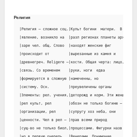
Религия
|Религия – сложное соц.|Культ богини  матери.  В |Когда
|явление, возникло на  |разл регионах планеты арх|мореп
|заре чел. общ. Слово  |находят женские фиг      |высад
|происходит от         |вырезанные из камня и    |Африк
|древнегреч. Religere –|кости. Общая черта: лицо,|мест 
|связь. Со временем    |руки, ноги  едва         |покло
|формируется в сложную |намеченны, но            |предм
|систему. Осн.         |преувеличены органы      |сверх
|Элементы: рел. учения,|деторожд и корм. Эти женщ|назва
|рел культ, рел        |обозн не только богиню – |(от  
|организации, рел      |супругу хоз неба, они    |потом
|ценности. Чел в рел – |прав всеми природ        |получ
|сущ-во не только биол,|процессами. Фигурки назв |Фетиш
|но в первую очередь   |Венерами. Понимание      |предм