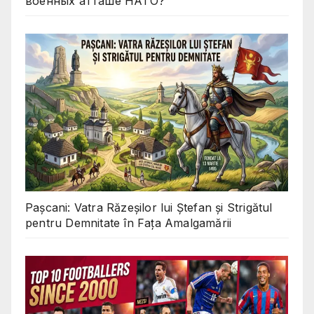
военных атташе НАТО?
Pașcani: Vatra Răzeșilor lui Ștefan și Strigătul
pentru Demnitate în Fața Amalgamării