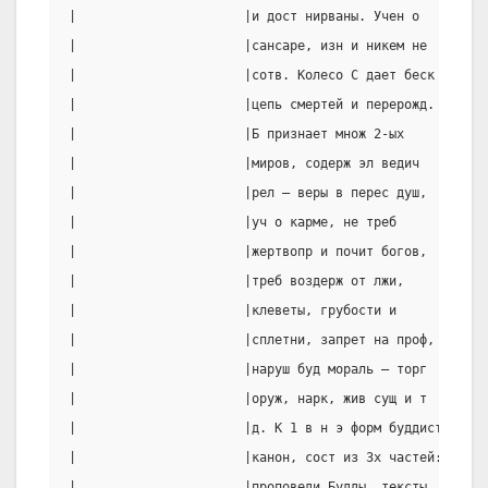
|                      |и дост нирваны. Учен о   |6)акм
|                      |сансаре, изн и никем не  |обосн
|                      |сотв. Колесо С дает беск |соц и
|                      |цепь смертей и перерожд. |непог
|                      |Б признает множ 2-ых     |Нач ч
|                      |миров, содерж эл ведич   |собир
|                      |рел – веры в перес душ,  |вселе
|                      |уч о карме, не треб      |сист 
|                      |жертвопр и почит богов,  |канон
|                      |треб воздерж от лжи,     |христ
|                      |клеветы, грубости и      |догма
|                      |сплетни, запрет на проф, |боге 
|                      |наруш буд мораль – торг  |1ой и
|                      |оруж, нарк, жив сущ и т  |2-о в
|                      |д. К 1 в н э форм буддист|3-дог
|                      |канон, сост из 3х частей:|кот И
|                      |проповеди Будды, тексты  |чел, 