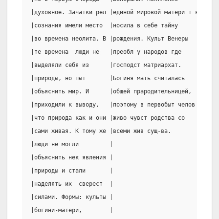
|духовное. Зачатки рел |единой мировой матери т к|чел. 
|сознания имели место  |носила в себе тайну      |изгот
|во времена неолита. В |рождения. Культ Венеры   |дерев
|те времена  люди не   |преобл у народов где     |назыв
|выделяли себя из      |господст матриархат.     |припи
|природы, но пыт       |Богиня мать считалась    |Особа
|объяснить мир. И      |общей прародительницей,  |культ
|приходили к выводу,   |поэтому в первобыт челов |енисе
|что природа как и они |живо чувст родства со    |куклы
|сами живая. К тому же |всеми жив сущ-ва.        |рукам
|люди не могли         |                         |одеты
|объяснить нек явления |                         |обычн
|природы и стали       |                         |призв
|наделять их  сверест  |                         |семье
|силами. Формы: культы |                         |     
|богини-матери,        |                         |     