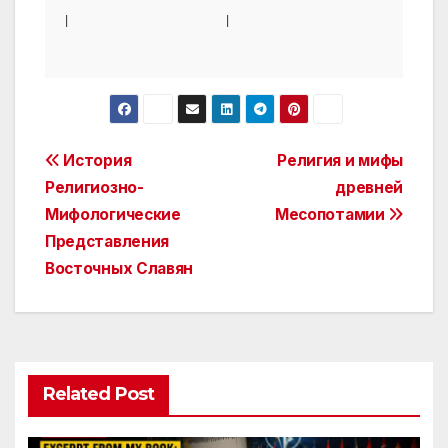
|                      |                         |     
Post
История
Религия и мифы
Религиозно-
древней
navigation
Мифологические
Месопотамии
Представления
Восточных Славян
Related Post