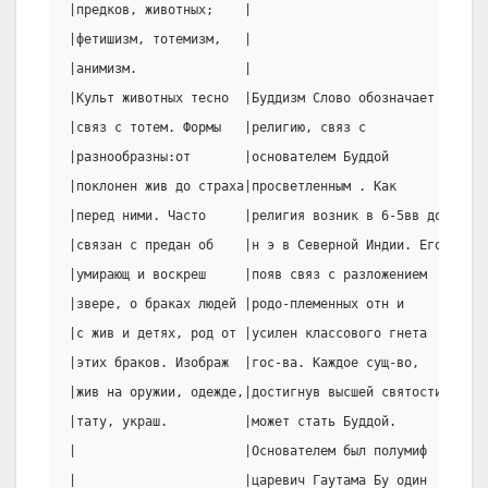
|предков, животных;    |                         |     
|фетишизм, тотемизм,   |                         |     
|анимизм.              |                         |     
|Культ животных тесно  |Буддизм Слово обозначает |Христ
|связ с тотем. Формы   |религию, связ с          |chris
|разнообразны:от       |основателем Буддой       |месси
|поклонен жив до страха|просветленным . Как      |э в П
|перед ними. Часто     |религия возник в 6-5вв до|иудей
|связан с предан об    |н э в Северной Индии. Его|роль 
|умирающ и воскреш     |появ связ с разложением  |Завет
|звере, о браках людей |родо-племенных отн и     |иудох
|с жив и детях, род от |усилен классового гнета  |греч 
|этих браков. Изображ  |гос-ва. Каждое сущ-во,   |завет
|жив на оружии, одежде,|достигнув высшей святости|содер
|тату, украш.          |может стать Буддой.      |спас 
|                      |Основателем был полумиф  |чел о
|                      |царевич Гаутама Бу один  |имеет