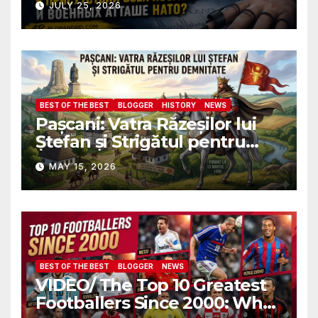
JULY 25, 2026
пройду полиграф в
присутствии всех послов и
военных атташе НАТО?
BEST OF THE BEST
BLOGGER
HISTORY
NEWS
Pașcani: Vatra Răzeșilor lui
Ștefan și Strigătul pentru
Demnitate în Fața
MAY 15, 2026
Amalgamării
BEST OF THE BEST
BLOGGER
NEWS
VIDEO/ The Top 10 Greatest
Footballers Since 2000: Who