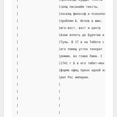
|                      |свящ писанийи тексты,    |4-дог
|                      |посвящ философ и психолог|страд
|                      |проблем Б. Испов в южн,  |5-о в
|                      |юго-вост, вост и центр   |возн 
|                      |Азии вплоть до Бурятии и |прише
|                      |Тулы. В 17 в на Тибете с |вере 
|                      |его помощ устон теократ  |отн к
|                      |режим, во главе Лама. С  |таинс
|                      |1741 г Б в его тибет-мон |всеоб
|                      |форме офиц призн одной из|12-о 
|                      |рел Рос империи.         |Х при
|                      |                         |во вр
|                      |                         |особ 
|                      |                         |таинс
|                      |                         |прича
|                      |                         |испов