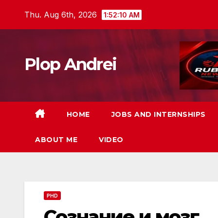
Skip
Thu. Aug 6th, 2026
1:52:11 AM
to
content
Plop Andrei
HOME
JOBS AND INTERNSHIPS
ABOUT ME
VIDEO
PHD
Сознание и мозг.