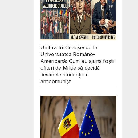
Umbra lui Ceaușescu la
Universitatea Româno-
Americană: Cum au ajuns foștii
ofițeri de Miliție să decidă
destinele studenților
anticomuniști