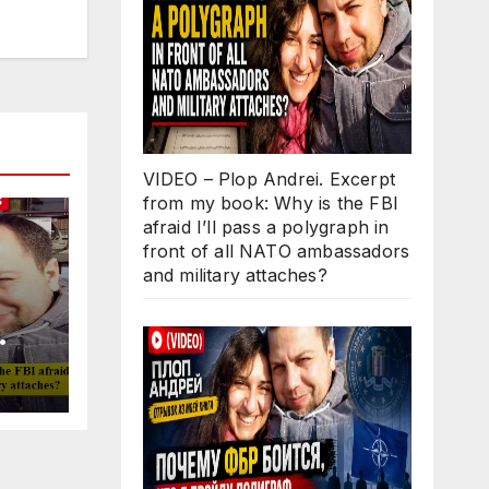
VIDEO – Plop Andrei. Excerpt
from my book: Why is the FBI
S
afraid I’ll pass a polygraph in
front of all NATO ambassadors
and military attaches?
Why
ll
 in
O
d