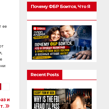
Почему ФБР Боится, Что Я
Пройду Полиграф
т ее
от
и,
е
они
Recent Posts
аз и
т.