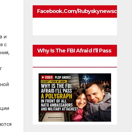
Facebook.com/rubyskynewscom
а и
я с
Why Is The FBI Afraid I’ll Pass
ния,
A Polygraph
г
ьной
кции
аются