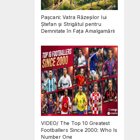
Pașcani: Vatra Răzeșilor lui
Ștefan și Strigătul pentru
Demnitate în Fața Amalgamării
VIDEO/ The Top 10 Greatest
Footballers Since 2000: Who Is
Number One