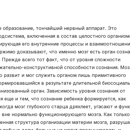
е образование, тончайший нервный аппарат. Это
одсистема, включенная в состав целостного организм
лирующая его внутренние процессы и взаимоотношени
жимо доказывают, что именно мозг есть орган созна
? Прежде всего тот факт, что от уровня сложности
ажательно-конструктивной способности сознания. Моз
бо развит и мог служить органом лишь примитивного
формировавшийся в результате длительной биосоциал
низованный орган. Зависимость уровня сознания от
 еще и тем, что сознание ребенка формируется, как
а когда мозг глубокого старца дряхлеет, угасают и фун
 вне нормально функционирующего мозга. Как только
ченная структура организации материи мозга, разруш