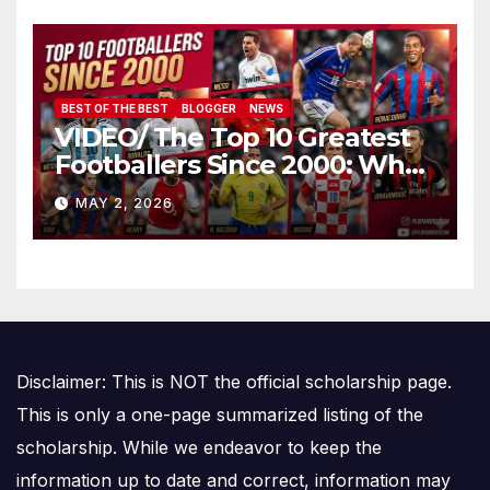
BEST OF THE BEST
BLOGGER
NEWS
VIDEO/ The Top 10 Greatest
Footballers Since 2000: Who
Is Number One
MAY 2, 2026
Disclaimer: This is NOT the official scholarship page.
This is only a one-page summarized listing of the
scholarship. While we endeavor to keep the
information up to date and correct, information may