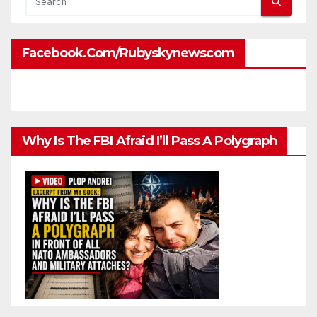
Facebook.com/rubyskynewscom
Why Is The FBI Afraid I’ll Pass A Polygraph