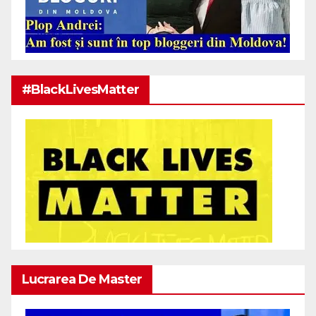
#BlackLivesMatter
Lucrarea De Master