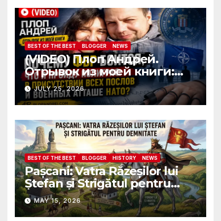
attaches?
BEST OF THE BEST
BLOGGER
NEWS
(VIDEO) Плоп Андрей.
Отрывок из моей книги:
Почему ФБР боится, что я
JULY 25, 2026
пройду полиграф в
присутствии всех послов и
военных атташе НАТО?
BEST OF THE BEST
BLOGGER
HISTORY
NEWS
Pașcani: Vatra Răzeșilor lui
Ștefan și Strigătul pentru
Demnitate în Fața
MAY 15, 2026
Amalgamării