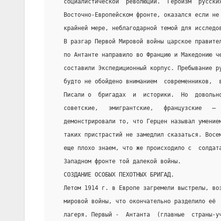
   социалистической  революции.  Героизм  русски
   Восточно-Европейском фронте, оказался если не
   крайней мере, неблагодарной темой для исследо
   В разгар Первой Мировой войны царское правите
   по Антанте направило во Францию и Македонию ч
   составили Экспедиционный корпус. Пребывание р
   будто не обойдено вниманием  современников,  
   Писали о  бригадах  и  историки.  Но  довольн
   советские,   эмигрантские,   французские   – 
   демонстрировали то, что Герцен называл умение
   таких пристрастий не замедлил сказаться. Восе
   еще плохо знаем, что же происходило с  солдат
   Западном фронте той далекой войны.
   СОЗДАНИЕ ОСОБЫХ ПЕХОТНЫХ БРИГАД.
   Летом 1914 г. в Европе загремели выстрелы, во
   мировой войны, что окончательно разделило её 
   лагеря. Первый -  Антанта  (главные  страны-у