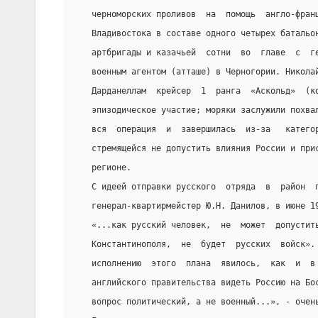
   черноморских проливов  на  помощь  англо-фран
   Владивостока в составе одного четырех батальо
   артбригады и казачьей  сотни  во  главе  с  г
   военным агентом (атташе) в Черногории. Никола
   Дарданеллам  крейсер  1  ранга  «Аскольд»  (к
   эпизодическое участие; моряки заслужили похва
   вся  операция  и  завершилась  из-за   катего
   стремящейся не допустить влияния Рос­сии и при
   регионе.
   С идеей отправки русского  отряда  в  район  
   генерал-квартирмейстер Ю.Н. Данилов, в июне 1
   «...как русский человек,  не  может  допустит
   Константинополя,  не  бу­дет  русских  войск».
   исполнению  этого  плана  явилось,  как  и  в
   английского правительства видеть Россию на Бо
   вопрос политический, а не военный...», - очен