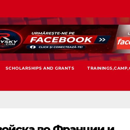
SCHOLARSHIPS AND GRANTS
TRAININGS,CAMP
войска во Франции и