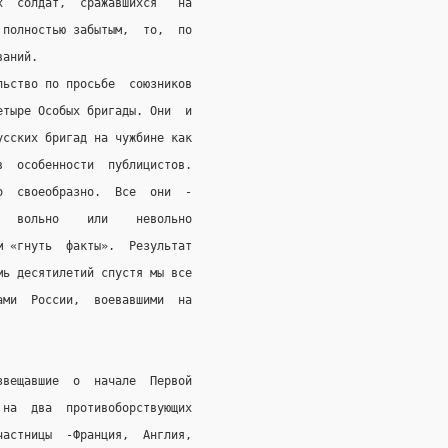
х  солдат,  сражавшихся   на
 полностью забытым,  то,  по
ваний.
льство по просьбе  союзников
етыре Особых бригады. Они  и
усских бригад на чужбине как
в  особенности  публицистов.
о  своеобразно.  Все  они  -
   вольно    или    невольно
м «гнуть  факты».  Результат
мь десятилетий спустя мы все
ами  России,  воевавшими  на
звещавшие  о  начале  Первой
 на  два  противоборствующих
частницы  -Франция,  Англия,