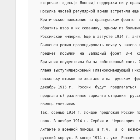
   встречает здесь[в Японии] поддержки ни у прав
   Посылка частей регулярной армии встретили еще
   Критическое положение на французском фронте  
   обратить взор к их союзнику, одному из больши
   Российской империи. Еще в августе 1914 г. анг
   Бьюкенен решил прозондировать почву у нашего 
   предмет  посылки  на  Западный  фронт  3-4  к
   Британия осуществила бы за собственный счет. 
   плана выступилВерховный Главнокомандующий Ник
   поскольку штыков не хватало и на  русском  фр
   декабрь 1915 г.  России  будут  предлагаться 
   предлагать) различные варианты отправки  русс
   по­мощь союзникам.
   Так, осенью 1914 г. Лондон предложил России п
   полк. В ноябре 1914 г. Сербия и  Черногория  
   Антанте о военной помощи, в т.ч.  и  о  возмо
   русский корпус. В конце 1914 г. уже  Россия  