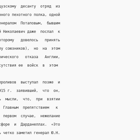
цузскому  десанту  отряд  из
нного пехотного полка, одной
енералом  Потаповым,  бывшим
й Николаевич даже  послал  к
оторому   довелось   принять
лу союзников),  но  на  этом
рического   отказа   Англии,
сутствия ее  войск  в  этом
проливов  выступал  позже  и
915 г.  заявивший,  что  он,
ь  мысли,  что,  при  взятии
  Главным  препятствием   к
  первом  случае,  нежелание
сфоре  и  Дарданеллах.  «Это
ь четко заметил генерал Ю.Н.