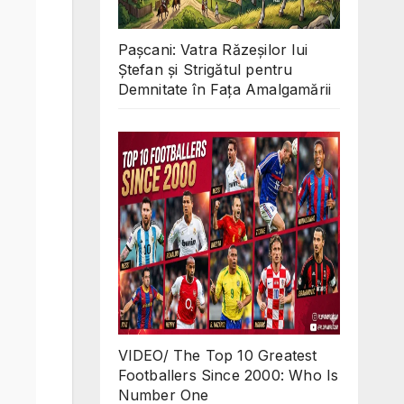
Pașcani: Vatra Răzeșilor lui
Ștefan și Strigătul pentru
Demnitate în Fața Amalgamării
VIDEO/ The Top 10 Greatest
Footballers Since 2000: Who Is
Number One