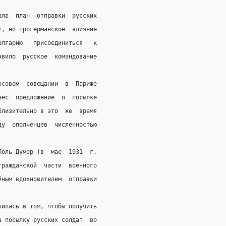
ала  план  отправки  русских
), но прогерманское  влияние
олгарию   присоединиться   к
авило  русское  командование
нсовом  совещании  в  Париже
нес  предложение  о  посылке
близительно в это  же  время
ду  ополченцев  численностью
Поль Думер (в  мае  1931  г.
гражданской  части  военного
йным вдохновителем  отправки
чилась в том, чтобы получить
а посылку русских солдат  во