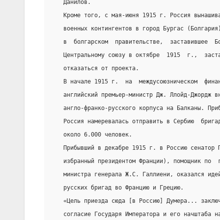
   Данилов.
   Кроме того, с мая-июня 1915 г. Россия вынашив
   военных контингентов в город Бургас (Болгария
   в  болгарском  правительстве,  заставившее  Б
   Центральному союзу в октябре  1915  г.,  заст
   отказаться от проекта.
   В начале 1915 г.  на  междусоюзническом  фина
   английский премьер-министр Дж. Ллойд-Джордж в
   англо-франко-русского корпуса на Балканы. При
   Россия намеревалась отправить в Сербию  брига
   около 6.000 человек.
   Прибывший в декабре 1915 г. в Россию сенатор 
   избранный президентом Франции), помощник по  
   министра генерала Ж.С. Галлиени, оказался иде
   русских бригад во Францию и Грецию.
   «Цель приезда сюда [в Россию] Думера... заклю
   согласие Государя Императора и его начштаба н