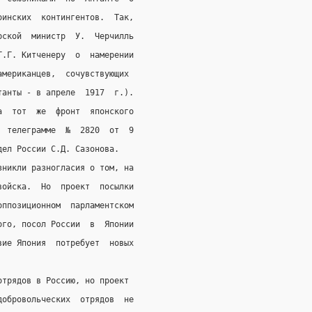
оинских  контингентов.  Так,
рской  министр  У.  Черчилль
Г.Г. Китченеру  о  намерении
американцев,  сочувствующих
танты - в апреле  1917  г.).
а  тот  же  фронт  японского
  телеграмме  №  2820  от  9
дел России С.Д. Сазонова.
зникли разногласия о том, на
войска.  Но  проект  посылки
оппозиционном  парламентском
ого, посол России  в  Японии
вие Япония  потребует  новых
т­рядов в Россию, но проект
добровольческих  отрядов  не