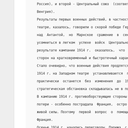
   Россия), и второй - Центральный союз  (соотве
   Венгрия).
   Результаты первых военных действий, в частнос
   театре, казалось, говорили о скорой победе Ге
   над  Антантой,  но  Марнское  сражение  в  се
   усомниться в легком  успехе  войск  Центральн
   результате кампании 1914 г.  оказалось,  что 
   сторон на кратковременный и быстротечный хара
   Стало очевидно, что военные действия продлятс
   1914 г. на Западном театре  устанавливается  
   практически  останется  без  изменения  до  1
   стратегическая обстановка складывалась не в п
   В кампанию 1914 г. противоборствующие стороны
   потери - особенно пострадала  Франция,  остро
   живой силы. Поэтому  первой  вопрос  о  помощ
   Франция.
   Осенью 1914 г. начались переговоры  Парижа  с