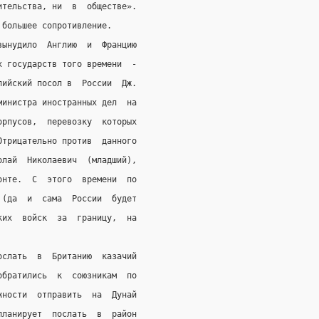
ительства, ни  в  обществе».
 большее сопротивление.
вынудило  Англию  и  Францию
х государств того времени  -
лийский посол в  России  Дж.
министра иностранных дел  на
орпусов,  перевозку  которых
Отрицательно против  данного
олай  Николаевич  (младший),
онте.  С  этого  времени  по
 (да  и  сама  России  будет
ких  войск  за  границу,  на
ослать  в  Британию  казачий
обратились  к  союзникам  по
жности  отправить  на  Дунай
планирует  послать  в  район