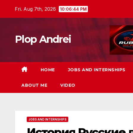
Skip
Fri. Aug 7th, 2026
10:06:46 PM
to
content
Plop Andrei
HOME
JOBS AND INTERNSHIPS
ABOUT ME
VIDEO
JOBS AND INTERNSHIPS
История Русские 