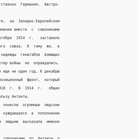
тственно  Германия,  Австро-
ти,  на  Западно-Европейском
рмании вместе  с  союзниками
нтябре  1914  г.   заставило
ого  союза.  К  тому  же,  в
 надежды  генштабов  воюющих
ктер войны  не  оправдались.
я еще не один год. К декабрю
позиционный  фронт,  который
918  г.  В  1914  г.   общая
ользу Антанты.
  понесли  огромные  людские
  нуждавшаяся  в  пополнении
и  людьми  высказала  именно
  союзниками  по  Антанте  о