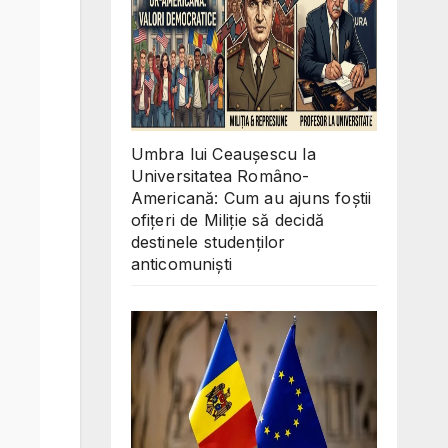
Umbra lui Ceaușescu la
Universitatea Româno-
Americană: Cum au ajuns foștii
ofițeri de Miliție să decidă
destinele studenților
anticomuniști