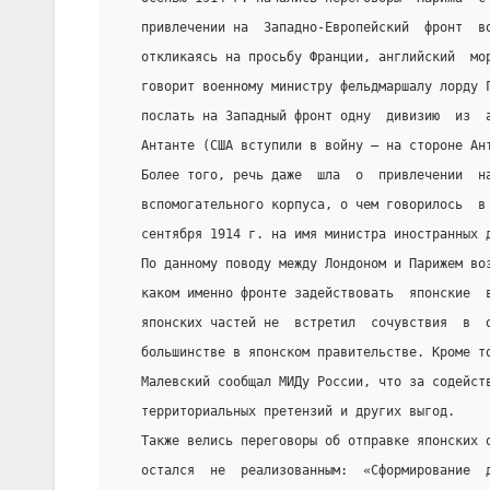
   привлечении на  Западно-Европейский  фронт  в
   откликаясь на просьбу Франции, английский  мо
   говорит военному министру фельдмаршалу лорду 
   по­слать на Западный фронт одну  дивизию  из  
   Антанте (США вступили в войну – на стороне Ан
   Более того, речь даже  шла  о  привлечении  н
   вспомогательного корпуса, о чем говорилось  в
   сентября 1914 г. на имя министра иностранных 
   По данному поводу между Лондоном и Парижем во
   каком именно фронте задействовать  японские  
   японских частей не  встретил  сочувствия  в  
   большинстве в японском правительстве. Кроме т
   Малевский сообщал МИДу России, что за содейст
   территориальных претензий и других выгод.
   Также велись переговоры об отправке японских о
   остался  не  реализованным:  «Сформирование  