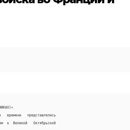
НИКАХ)»
о   времени   представлялись
ом  к  Великой   Октябрьской