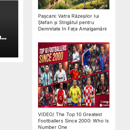
Pașcani: Vatra Răzeșilor lui
Ștefan și Strigătul pentru
Demnitate în Fața Amalgamării
в
ии
VIDEO/ The Top 10 Greatest
Footballers Since 2000: Who Is
Number One