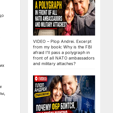
до
.
VIDEO – Plop Andrei. Excerpt
from my book: Why is the FBI
afraid I’ll pass a polygraph in
front of all NATO ambassadors
and military attaches?
их
м
пы,