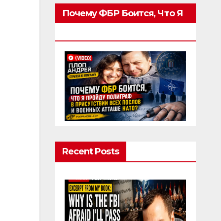
Почему ФБР Боится, Что Я
Пройду Полиграф
Recent Posts