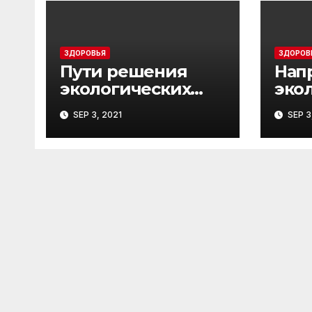
ЗДОРОВЬЯ
ЗДОРОВ
Пути решения
Нап
экологических
эко
проблем
обс
SEP 3, 2021
SEP 3
сел
Хар
обл