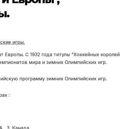
ы.
ские игры.
т Европы. С 1932 года титулы “Хоккейных королей
емпионатов мира и зимних Олимпийских игр.
пийскую программу зимних Олимпийских игр.
ах :
ША , 3. Канада.