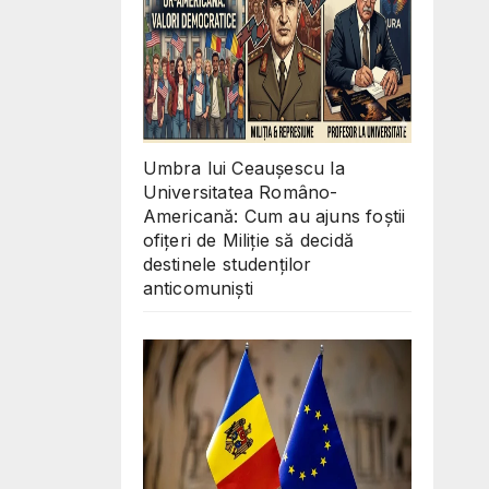
Umbra lui Ceaușescu la
Universitatea Româno-
Americană: Cum au ajuns foștii
ofițeri de Miliție să decidă
destinele studenților
anticomuniști