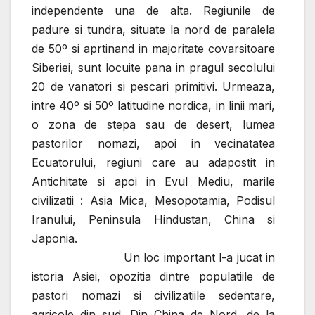
independente una de alta. Regiunile de
padure si tundra, situate la nord de paralela
de 50º si aprtinand in majoritate covarsitoare
Siberiei, sunt locuite pana in pragul secolului
20 de vanatori si pescari primitivi. Urmeaza,
intre 40º si 50º latitudine nordica, in linii mari,
o zona de stepa sau de desert, lumea
pastorilor nomazi, apoi in vecinatatea
Ecuatorului, regiuni care au adapostit in
Antichitate si apoi in Evul Mediu, marile
civilizatii : Asia Mica, Mesopotamia, Podisul
Iranului, Peninsula Hindustan, China si
Japonia.
Un loc important l-a jucat in
istoria Asiei, opozitia dintre populatiile de
pastori nomazi si civilizatiile sedentare,
agricole din sud. Din China de Nord, de la