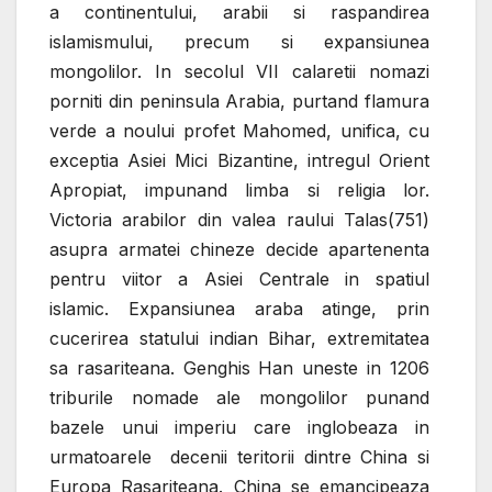
a continentului, arabii si raspandirea
islamismului, precum si expansiunea
mongolilor. In secolul VII calaretii nomazi
porniti din peninsula Arabia, purtand flamura
verde a noului profet Mahomed, unifica, cu
exceptia Asiei Mici Bizantine, intregul Orient
Apropiat, impunand limba si religia lor.
Victoria arabilor din valea raului Talas(751)
asupra armatei chineze decide apartenenta
pentru viitor a Asiei Centrale in spatiul
islamic.
Expansiunea araba atinge, prin
cucerirea statului indian Bihar, extremitatea
sa rasariteana. Genghis Han uneste in 1206
triburile nomade ale mongolilor punand
bazele unui imperiu care inglobeaza in
urmatoarele decenii teritorii dintre China si
Europa Rasariteana. China se emancipeaza