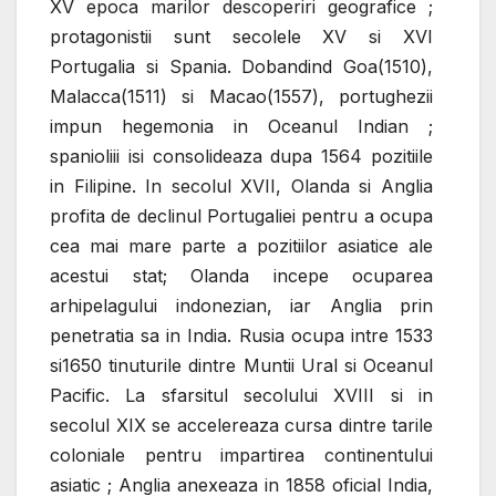
XV epoca marilor descoperiri geografice ;
protagonistii sunt secolele XV si XVI
Portugalia si Spania.
Dobandind Goa(1510),
Malacca(1511) si Macao(1557), portughezii
impun hegemonia in Oceanul Indian ;
spanioliii isi consolideaza dupa 1564 pozitiile
in Filipine.
In secolul XVII, Olanda si Anglia
profita de declinul Portugaliei pentru a ocupa
cea mai mare parte a pozitiilor asiatice ale
acestui stat; Olanda incepe ocuparea
arhipelagului indonezian, iar Anglia prin
penetratia sa in India. Rusia ocupa intre 1533
si1650 tinuturile dintre Muntii Ural si Oceanul
Pacific. La sfarsitul secolului XVIII si in
secolul XIX se accelereaza cursa dintre tarile
coloniale pentru impartirea continentului
asiatic ; Anglia anexeaza in 1858 oficial India,