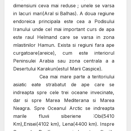
dimensiuni ceva mai reduse ; unele se varsa
in lacuri mari(Aral si Balhas). A doua regiune
endoreica principala este cea a Podisului
Iranului unde cel mai important curs de apa
este raul Helmand care se varsa in zona
mlastinilor Hamun. Exista si regiuni fara ape
curgatoare(areice), cum este interiorul
Peninsulei Arabia sau zona centrala a a
Desertului Karakun(estul Marii Caspice).
Cea mai mare parte a teritoriului
asiatic eate strabatut de ape care se
indreapta spre cele trei oceane invecinate,
dar si spre Marea Mediterana si Marea
Neagra.
Spre Oceanul Arctic se indreapta
marile fluvii siberiene :Obi(5410
Km),Enisei(4102 km), Lena(4400 km). Inspre