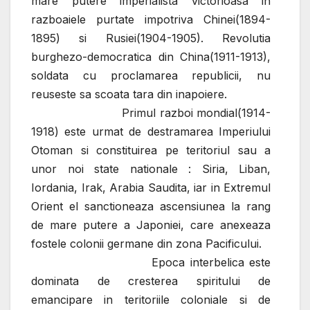
mare putere imperialista victorioasa in
razboaiele purtate impotriva Chinei(1894-
1895) si Rusiei(1904-1905). Revolutia
burghezo-democratica din China(1911-1913),
soldata cu proclamarea republicii, nu
reuseste sa scoata tara din inapoiere.
Primul razboi mondial(1914-
1918) este urmat de destramarea Imperiului
Otoman si constituirea pe teritoriul sau a
unor noi state nationale : Siria, Liban,
Iordania, Irak, Arabia Saudita, iar in Extremul
Orient el sanctioneaza ascensiunea la rang
de mare putere a Japoniei, care anexeaza
fostele colonii germane din zona Pacificului.
Epoca interbelica este
dominata de cresterea spiritului de
emancipare in teritoriile coloniale si de