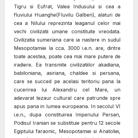
Tigru si Eufrat, Valea Indusului si cea a
fluviului Huanghe(Fluvilu Galben), alaturi de
cea a Nilului reprezinta leaganul celor mai
vechi civilizatii umane constituite vreodata.
Civilizatia sumeriana care ia nastere in sudul
Mesopotamiei la cca. 3000 i.e.n. are, dintre
toate acestea, poate cea mai mare putere de
iradiere. Ea transmite civilizatiilor akadiana,
babiloniana, asiriana, chaldee si persana,
care se succed pe acelasi teritoriu pana la
cucerirea lui Alexandru cel Mare, un
adevarat tezaur cultural care patrunde spre
apus pana in lumea europeana. In secolul VI
i.e.n., dupa constituirea Imperiului Persan,
Podisul Iranian se substituie pentru 12 secole
Egiptului faraonic, Mesopotamiei si Anatoliei,