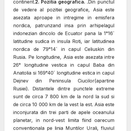
continent
.
2. Pozitia geografica.
.Din punctul
de vedere al pozitiei geografice, Asia este
asezata aproape in intregime in emisfera
nordica, patrunzand insa prin arhipelagul
indonezian dincolo de Ecuator pana la 1°16´
latitudine sudica in insula Roti, iar latitudinea
nordica de 79°14´ in capul Celiuskin din
Rusia. Pe longitudine, Asia este asezata intre
26° longitudine vestica in capul Baba din
Anatolia si 169°40´ longitudine estica in capul
Dejnev din Peninsula Ciucilor(apartine
Rusiei). Distantele dintre punctele extreme
sunt de circa 7 800 km de la nord la sud si
de circa 10 000 km de la vest la est.
Asia este
inconjurata din trei parti de apele oceanului
planetar, in nord-vest limita fiind oarecum
conventionala pe linia Muntilor Urali, fluviul