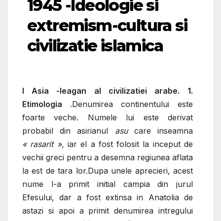
1945 -Ideologie si
extremism-cultura si
civilizatie islamica
Ι
Asia -leagan al civilizatiei arabe.
1.
E
timologia
.
Denumirea continentului este
foarte veche. Numele lui este derivat
probabil din asirianul
asu
care inseamna
« rasarit »,
iar el a fost folosit la inceput de
vechii greci pentru a desemna regiunea aflata
la est de tara lor.Dupa unele aprecieri, acest
nume l-a primit initial campia din jurul
Efesului, dar a fost extinsa in Anatolia de
astazi si apoi a primit denumirea intregului