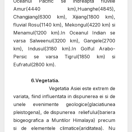
Oceanul Pacific se indreapta fluviile
Amur(4440 km),Huanghe(4845),
Changjiang(6300 km), Xijiang(1800 km),
fluvial Rosu(1140 km), Mekongul(4220 km) si
Menamul(1200 km).In Oceanul Indian se
varsa Salweenul(3200 km), Gangele(2700
km), Indusul(3180 km).In Golful Arabo-
Persic se varsa Tigrul(1850 km) si
Eufratul(2800 km).
6.Vegetatia.
Vegetatia Asiei este extrem de
variata, fiind influentata in dispunerea ei si de
unele evenimente geologice(glaciatiunea
pleistogena), de dispunerea reliefului(bariera
biogeografica a Muntilor Himalaya) precum
si de elementele climatice(ariditatea). Nu