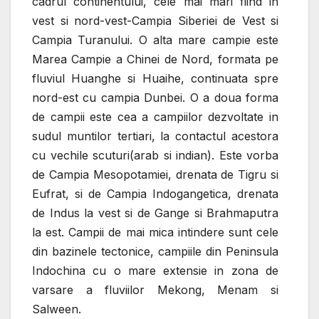
cadrul continentului, cele mai mari fiind in
vest si nord-vest-Campia Siberiei de Vest si
Campia Turanului. O alta mare campie este
Marea Campie a Chinei de Nord, formata pe
fluviul Huanghe si Huaihe, continuata spre
nord-est cu campia Dunbei. O a doua forma
de campii este cea a campiilor dezvoltate in
sudul muntilor tertiari, la contactul acestora
cu vechile scuturi(arab si indian). Este vorba
de Campia Mesopotamiei, drenata de Tigru si
Eufrat, si de Campia Indogangetica, drenata
de Indus la vest si de Gange si Brahmaputra
la est. Campii de mai mica intindere sunt cele
din bazinele tectonice, campiile din Peninsula
Indochina cu o mare extensie in zona de
varsare a fluviilor Mekong, Menam si
Salween.