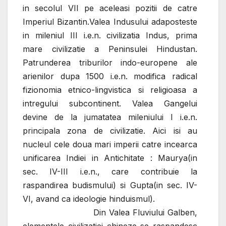
in secolul VII pe aceleasi pozitii de catre
Imperiul Bizantin.Valea Indusului adaposteste
in mileniul III i.e.n. civilizatia Indus, prima
mare civilizatie a Peninsulei Hindustan.
Patrunderea triburilor indo-europene ale
arienilor dupa 1500 i.e.n. modifica radical
fizionomia etnico-lingvistica si religioasa a
intregului subcontinent. Valea Gangelui
devine de la jumatatea mileniului I i.e.n.
principala zona de civilizatie. Aici isi au
nucleul cele doua mari imperii catre incearca
unificarea Indiei in Antichitate : Maurya(in
sec. IV-III i.e.n., care contribuie la
raspandirea budismului) si Gupta(in sec. IV-
VI, avand ca ideologie hinduismul).
Din Valea Fluviului Galben,