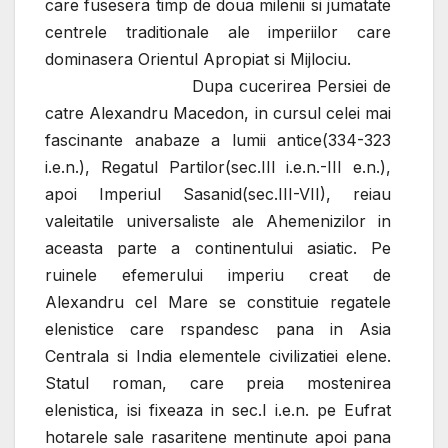
care fusesera timp de doua milenii si jumatate
centrele traditionale ale imperiilor care
dominasera Orientul Apropiat si Mijlociu.
Dupa cucerirea Persiei de
catre Alexandru Macedon, in cursul celei mai
fascinante anabaze a lumii antice(334-323
i.e.n.), Regatul Partilor(sec.III i.e.n.-III e.n.),
apoi Imperiul Sasanid(sec.III-VII), reiau
valeitatile universaliste ale Ahemenizilor in
aceasta parte a continentului asiatic. Pe
ruinele efemerului imperiu creat de
Alexandru cel Mare se constituie regatele
elenistice care rspandesc pana in Asia
Centrala si India elementele civilizatiei elene.
Statul roman, care preia mostenirea
elenistica, isi fixeaza in sec.I i.e.n. pe Eufrat
hotarele sale rasaritene mentinute apoi pana