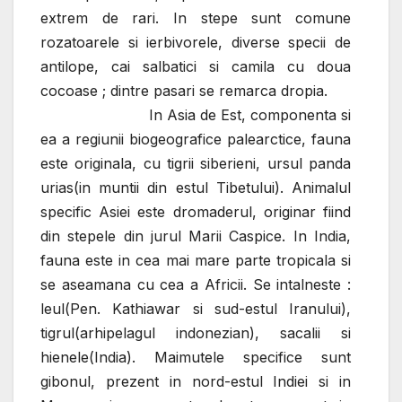
extrem de rari. In stepe sunt comune
rozatoarele si ierbivorele, diverse specii de
antilope, cai salbatici si camila cu doua
cocoase ; dintre pasari se remarca dropia.
In Asia de Est, componenta si
ea a regiunii biogeografice palearctice, fauna
este originala, cu tigrii siberieni, ursul panda
urias(in muntii din estul Tibetului).
Animalul
specific Asiei este dromaderul, originar fiind
din stepele din jurul Marii Caspice.
In India,
fauna este in cea mai mare parte tropicala si
se aseamana cu cea a Africii. Se intalneste :
leul(Pen. Kathiawar si sud-estul Iranului),
tigrul(arhipelagul indonezian), sacalii si
hienele(India). Maimutele specifice sunt
gibonul, prezent in nord-estul Indiei si in