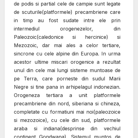
de podis si partial cele de campie sunt legate
de scuturile(platformele) precambriene care
in timp au fost sudate intre ele prin
intermediul orogenezelor, din
Paleozoic(caledonice si hercinice) si
Mezozoic, dar mai ales a celor tertiare,
sincrone cu cele alpine din Europa. In urma
acestor ultime miscari orogenice a rezultat
unul din cele mai lungi sisteme muntoase de
pe Terra, care porneste din sudul Marii
Negre si tine pana in arhipelagul indonezian.
Orogeneza tertiara a unit platformele
precambriene din nord, siberiana si chineza,
completate cu formatiuni mai noi(paleozoice
si mezozoice), cu cele din sud, platformele
araba si indiana(desprinse din vechiul
continent Gondwana). Sistemul muntos de