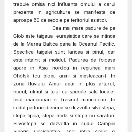
trebuie omisa nici influenta omului a carui
prezenta in agricultura se manifesta de
aproape 80 de secole pe teritoriul asiatic).
Cea mai mare padure de pe
Glob este taigaua eurasiatica care se intinde
de la Marea Baltica pana la Oceanul Pacific.
Specifica taigalei sunt laricea si pinul, dar
este intalnit si molidul. Padurea de foioase
apare in Asia nordica in regiunea marii
Ohotsk (cu plopi, anini si mesteacani). In
zona fluviului Amur apar in plus artarul,
nucul, ulmul si teiul cu speciile sale locale-
teiul manciurian si frasinul manciurian.
In
sudul padurii siberiene se dezvolta silvostepa,
stepa tipica, stepa arida si stepa cu saraturi.
Silvostepa se dezvolta in sudul Campiei
Siberiei Occidentale, apoi intre Amur si