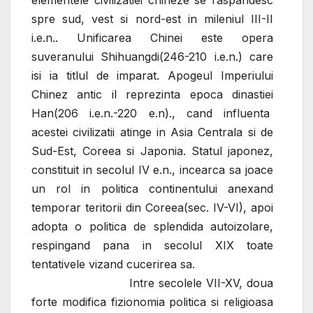
elementele civilizatiei chineze se raspandesc
spre sud, vest si nord-est in mileniul III-II
i.e.n.. Unificarea Chinei este opera
suveranului Shihuangdi(246-210 i.e.n.) care
isi ia titlul de imparat. Apogeul Imperiului
Chinez antic il reprezinta epoca dinastiei
Han(206 i.e.n.-220 e.n)., cand influenta
acestei civilizatii atinge in Asia Centrala si de
Sud-Est, Coreea si Japonia. Statul japonez,
constituit in secolul IV e.n., incearca sa joace
un rol in politica continentului anexand
temporar teritorii din Coreea(sec. IV-VI), apoi
adopta o politica de splendida autoizolare,
respingand pana in secolul XIX toate
tentativele vizand cucerirea sa.
Intre secolele VII-XV, doua
forte modifica fizionomia politica si religioasa