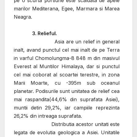
pe o scurta portiune este scaldata de apele
marilor Mediterana, Egee, Marmara si Marea
Neagra.
3. Relieful.
Asia are un relief in general
inalt, avand punctul cel mai inalt de pe Terra
in varful Chomolungma-8 848 m din masivul
Everest al Muntilor Himalaya, dar si punctul
cel mai coborat al scoartei terestre, in zona
Marii Moarte, cu -395m sub oceanul
planetar.
Podisurile sunt unitatea de relief cea
mai raspandita(44,6% din suprafata Asiei),
muntii detin 29,2%, iar campiile reprezinta
26,2% din intreaga suprafata.
Distributia acestor unitati este
legata de evolutia geologica a Asiei.
Unitatile