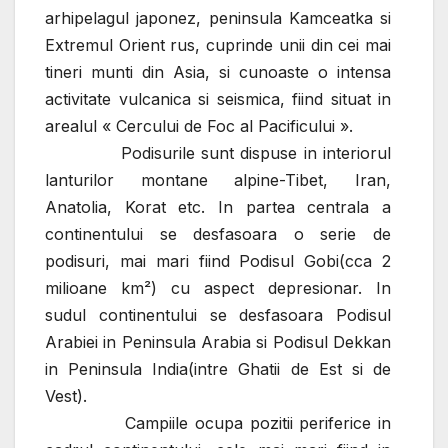
arhipelagul japonez, peninsula Kamceatka si
Extremul Orient rus, cuprinde unii din cei mai
tineri munti din Asia, si cunoaste o intensa
activitate vulcanica si seismica, fiind situat in
arealul « Cercului de Foc al Pacificului ».
Podisurile sunt dispuse in interiorul
lanturilor montane alpine-Tibet, Iran,
Anatolia, Korat etc. In partea centrala a
continentului se desfasoara o serie de
podisuri, mai mari fiind Podisul Gobi(cca 2
milioane km²) cu aspect depresionar. In
sudul continentului se desfasoara Podisul
Arabiei in Peninsula Arabia si Podisul Dekkan
in Peninsula India(intre Ghatii de Est si de
Vest).
Campiile ocupa pozitii periferice in