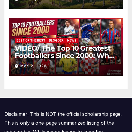
Amalgamării
BEST OF THE BEST
BLOGGER
NEWS
VIDEO/ The Top 10 Greatest
Footballers Since 2000: Who
Is Number One
MAY 2, 2026
Disclaimer: This is NOT the official scholarship page.
This is only a one-page summarized listing of the
scholarship. While we endeavor to keep the