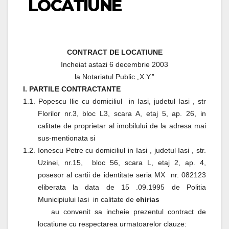
LOCATIUNE
CONTRACT DE LOCATIUNE
Incheiat astazi 6 decembrie 2003
la Notariatul Public „X.Y.”
I. PARTILE CONTRACTANTE
1.1. Popescu Ilie cu domiciliul
in Iasi, judetul Iasi , str
Florilor nr.3, bloc L3, scara A, etaj 5, ap. 26, in
calitate de proprietar al imobilului de la adresa mai
sus-mentionata si
1.2. Ionescu Petre cu domiciliul in Iasi , judetul Iasi , str.
Uzinei, nr.15,
bloc 56, scara L, etaj 2, ap. 4,
posesor al cartii de identitate seria MX
nr. 082123
eliberata la data de 15 .09.1995 de Politia
Municipiului Iasi
in calitate de
chirias
au convenit sa incheie prezentul contract de
locatiune cu respectarea urmatoarelor clauze: