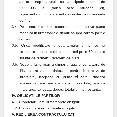
achitat proprietarului, cu anticipatie, suma de
6.000.000 lei (adica sase milioane lei),
reprezentand chiria aferenta locuintei pe o perioada
de 4 luni.
3.4. Pe durata inchirierii, cuantumul chiriei se va putea
modifica in urmatoarele situatii asupra carora partile
convin:
3.5. Orice modificare a cuantumului chiriei se va
comunica in scris chiriasului cu cel putin 60 de zile
inainte de termenul scadent de plata.
3.6. Neplata la termen a chiriei atrage o penalizare de
1% asupra sumei datorate, pentru fiecare zi de
intarziere, incepand cu prima zi care urmeaza
aceleia in care suma a devenit exigibila, fara ca
majorarea sa poata depasi totalul chiriei restante.
IV. OBLIGATIILE PARTILOR
4.1. Proprietarul are urmatoarele obligatii:
4.2. Chiriasul are urmatoarele obligatii:
V. REZILIEREA CONTRACTULUI{1)T