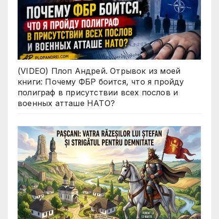
(VIDEO) Плоп Андрей. Отрывок из моей
книги: Почему ФБР боится, что я пройду
полиграф в присутствии всех послов и
военных атташе НАТО?