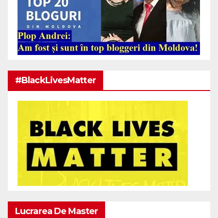
#BlackLivesMatter
Lucrarea De Master