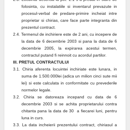
folosinta, cu instalatiile si inventarul prevazute in
procesul-verbal de predare-primire incheiat intre
proprietar si chirias, care face parte integranta din
prezentul contract.
2.4. Termenul de inchiriere este de 2 ani, cu incepere de
la data de 6 decembrie 2003 si pana la data de 6
decembrie 2005, la expirarea acestui termen,
contractul putand fi reinnoit cu acordul partilor.
III. PRETUL CONTRACTULUI
3.1. Chiria aferenta locuintei inchiriate este lunara, in
suma de 1.500.000lei (adica un milion cinci sute mii
lei) si este calculata in conformitate cu prevederile
normelor legale.
3.2. Chiria se datoreaza incepand cu data de 6
decembrie 2003 si se achita proprietarului contra
chitanta pana la data de 30
a fiecarei luni, pentru
luna in curs.
3.3. La data incheierii prezentului contract, chiriasul a