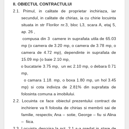
II. OBIECTUL CONTRACTULUI
2.1. Primul, in calitate de proprietar inchiriaza, iar
secundul, in calitate de chirias, ia cu chirie locuinta
situata in str Florilor nr.3, bloc L3, scara A, etaj 5,
ap. 26 ,
compusa din 3
camere in suprafata utila de 65.03
mp (o camera de 3.20 mp, o camera de 3.78 mp, o
camera de 4.72 mp), dependinte in suprafata de
15.09 mp (o baie 2.10 mp,
o bucatarie 3.75 mp,
un wc 2.10 mp, o debara 0.71
mp,
o camara 1.18. mp, o boxa 1.80 mp, un hol 3.45
mp) si cota indiviza de 2.81% din suprafata de
folosinta comuna a imobilului.
2.2. Locuinta ce face obiectul prezentului contract de
inchiriere va fi folosita de chirias si membrii sai de
familie, respectiv, Ana – sotie, George – fiu si Alina
–
fiica.
2.3. Locuinta descrisa la pct. 2.1 s-a predat in stare de