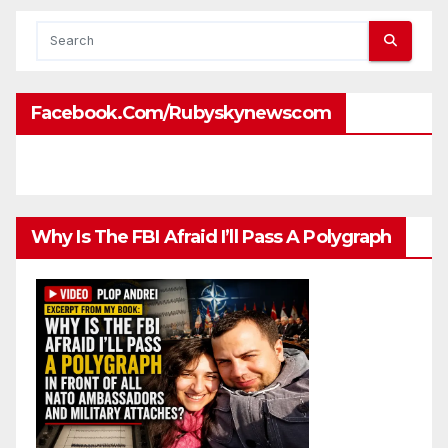
Facebook.com/rubyskynewscom
Why Is The FBI Afraid I’ll Pass A Polygraph