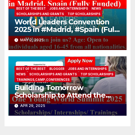
BEST OF THE BEST
JOBS AND INTERNSHIPS
NEWS
SCHOLARSHIPS AND GRANTS
TOP SCHOLARSHIPS
World Leaders Convention
2025 in #Madrid, #Spain (Fully
Funded)
MAY 2, 2025
BEST OF THE BEST
BLOGGER
JOBS AND INTERNSHIPS
NEWS
SCHOLARSHIPS AND GRANTS
TOP SCHOLARSHIPS
TRAININGS,CAMP,CONFERENCES
Building Tomorrow
Scholarship to Attend the
One Young World Summit
APR 29, 2025
2025 (Fully-funded to
#Munich, #Germany)