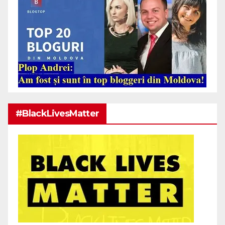
#BlackLivesMatter