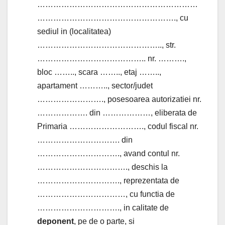
……………………………………………………
……………………………………………., cu
sediul in (localitatea)
……………………………………….., str.
………………………………….. nr. ……….,
bloc …….., scara …….., etaj ……..,
apartament ……….., sector/judet
……………………., posesoarea autorizatiei nr.
………………. din ………………, eliberata de
Primaria ………………………., codul fiscal nr.
…………………………. din
…………………………., avand contul nr.
……………………………., deschis la
…………………………., reprezentata de
……………………………, cu functia de
…………………………., in calitate de
deponent
, pe de o parte, si