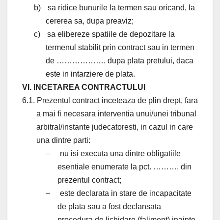
b)
sa ridice bunurile la termen sau oricand, la
cererea sa, dupa preaviz;
c)
sa elibereze spatiile de depozitare la
termenul stabilit prin contract sau in termen
de ………………. dupa plata pretului, daca
este in intarziere de plata.
VI. INCETAREA CONTRACTULUI
6.1. Prezentul contract inceteaza de plin drept, fara
a mai fi necesara interventia unui/unei tribunal
arbitral/instante judecatoresti, in cazul in care
una dintre parti:
–
nu isi executa una dintre obligatiile
esentiale enumerate la pct. ………, din
prezentul contract;
–
este declarata in stare de incapacitate
de plata sau a fost declansata
procedura de lichidare (faliment) inainte