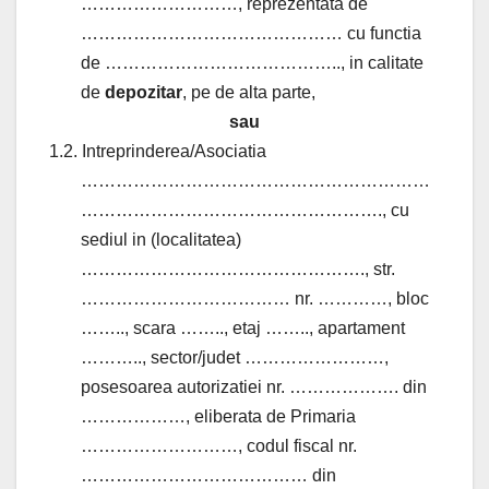
………………………, reprezentata de
……………………………………… cu functia
de ………………………………….., in calitate
de
depozitar
, pe de alta parte,
sau
1.2. Intreprinderea/Asociatia
……………………………………………………
……………………………………………., cu
sediul in (localitatea)
…………………………………………., str.
……………………………… nr. …………, bloc
…….., scara …….., etaj …….., apartament
……….., sector/judet ……………………,
posesoarea autorizatiei nr. ………………. din
………………, eliberata de Primaria
………………………, codul fiscal nr.
………………………………… din