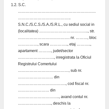
1.2. S.C.
……………………………………………………
…………………………………..
S.N.C./S.C.S./S.A./S.R.L., cu sediul social in
(localitatea) ……………………………….., str.
…………………………………. nr. ………, bloc
……………, scara ………….., etaj ………..,
apartament ………., judet/sector
………………………., inregistrata la Oficiul
Registrului Comertului
…………………………………, sub nr.
……………………… din
………………………………., cod fiscal nr.
…………………… din
………………………….., avand contul nr.
…………………….., deschis la