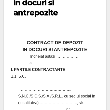
in docuri si
antrepozite
CONTRACT DE DEPOZIT
IN DOCURI SI ANTREPOZITE
Incheiat astazi ………………
la ………………………………..
I. PARTILE CONTRACTANTE
1.1. S.C.
……………………………………………………
…………………………………..
S.N.C./S.C.S./S.A./S.R.L., cu sediul social in
(localitatea) ……………………….., str.
……………………………… nr.