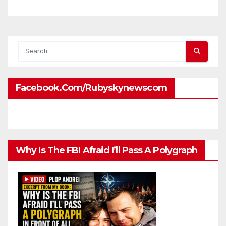
ambassadors and military
attaches?
Facebook.com/rubyskynewscom
Why Is The FBI Afraid I’ll Pass A Polygraph