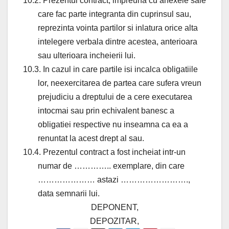
10.2. Prezentul contract, impreuna cu anexele sale
care fac parte integranta din cuprinsul sau,
reprezinta vointa partilor si inlatura orice alta
intelegere verbala dintre acestea, anterioara
sau ulterioara incheierii lui.
10.3. In cazul in care partile isi incalca obligatiile
lor, neexercitarea de partea care sufera vreun
prejudiciu a dreptului de a cere executarea
intocmai sau prin echivalent banesc a
obligatiei respective nu inseamna ca ea a
renuntat la acest drept al sau.
10.4. Prezentul contract a fost incheiat intr-un
numar de ………….. exemplare, din care
………………… astazi …………………….,
data semnarii lui.
DEPONENT,
DEPOZITAR,