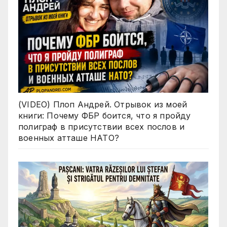
(VIDEO) Плоп Андрей. Отрывок из моей
книги: Почему ФБР боится, что я пройду
полиграф в присутствии всех послов и
военных атташе НАТО?