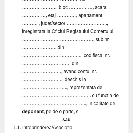
…………………., bloc ……………, scara
……………, etaj …………, apartament
……….., judet/sector ……………………..,
inregistrata la Oficiul Registrului Comertului
………………………………………, sub nr.
…………………. din
……………………………….., cod fiscal nr.
…………………………. din
……………………., avand contul nr.
…………………….., deschis la
……………………….., reprezentata de
…………………………………….. cu functia de
………………………………….., in calitate de
deponent
, pe de o parte, si
sau
1.1. Intreprinderea/Asociatia