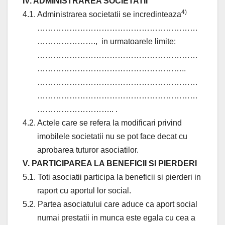
IV. ADMINISTRAREA SOCIETATII
4)
4.1. Administrarea societatii se incredinteaza
……………………………………………………
………………….,
in urmatoarele limite:
……………………………………………………
………………………………………………..
……………………………………………………
……………………………………………………
……………………….. .
4.2. Actele care se refera la modificari privind
imobilele societatii nu se pot face decat cu
aprobarea tuturor asociatilor.
V. PARTICIPAREA LA BENEFICII SI PIERDERI
5.1. Toti asociatii participa la beneficii si pierderi in
raport cu aportul lor social.
5.2. Partea asociatului care aduce ca aport social
numai prestatii in munca este egala cu cea a