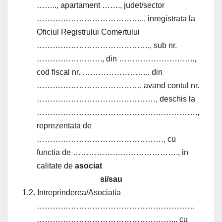
…….., apartament ……., judet/sector
………………………………….., inregistrata la
Oficiul Registrului Comertului
……………………………………., sub nr.
……………………., din ………………………..,
cod fiscal nr. …………………….. din
…………………………………, avand contul nr.
………………………………………, deschis la
…………………………………………………….,
reprezentata de
…………………………………………, cu
functia de …………………………………., in
calitate de
asociat
si/sau
1.2. Intreprinderea/Asociatia
……………………………………………………
…………………………………………….., cu