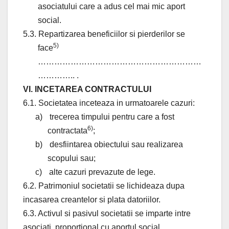
asociatului care a adus cel mai mic aport
social.
5.3. Repartizarea beneficiilor si pierderilor se
5)
face
……………………………………………………
………….. .
VI. INCETAREA CONTRACTULUI
6.1. Societatea inceteaza in urmatoarele cazuri:
a)
trecerea timpului pentru care a fost
6)
contractata
;
b)
desfiintarea obiectului sau realizarea
scopului sau;
c)
alte cazuri prevazute de lege.
6.2. Patrimoniul societatii se lichideaza dupa
incasarea creantelor si plata datoriilor.
6.3. Activul si pasivul societatii se imparte intre
asociati, proportional cu aportul social.