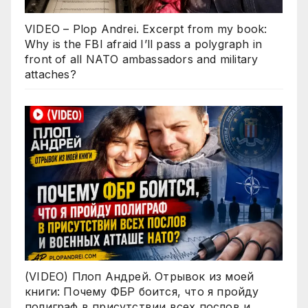
VIDEO – Plop Andrei. Excerpt from my book:
Why is the FBI afraid I’ll pass a polygraph in
front of all NATO ambassadors and military
attaches?
(VIDEO) Плоп Андрей. Отрывок из моей
книги: Почему ФБР боится, что я пройду
полиграф в присутствии всех послов и