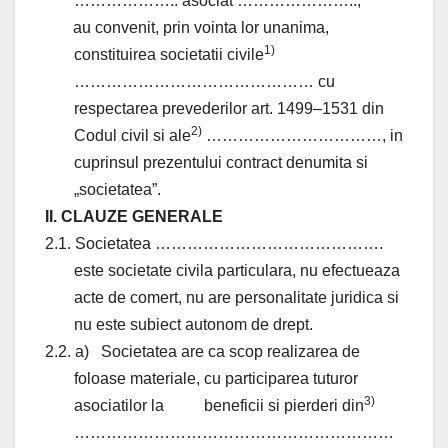
……………….. asociat …………………..,
au convenit, prin vointa lor unanima,
1)
constituirea societatii civile
……………………………………… cu
respectarea prevederilor art. 1499–1531 din
2)
Codul civil si ale
……………………………, in
cuprinsul prezentului contract denumita si
„societatea”.
II. CLAUZE GENERALE
2.1. Societatea …………………………………….
este societate civila particulara, nu efectueaza
acte de comert, nu are personalitate juridica si
nu este subiect autonom de drept.
2.2. a)
Societatea are ca scop realizarea de
foloase materiale, cu participarea tuturor
3)
asociatilor la
beneficii si pierderi din
……………………………………………………