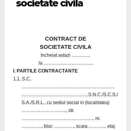
societate civila
CONTRACT DE
SOCIETATE CIVILA
Incheiat astazi …………
la …………………………..
I. PARTILE CONTRACTANTE
1.1. S.C.
……………………………………………………
…………………………………….S.N.C./S.C.S./
S.A./S.R.L., cu sediul social in (localitatea)
……………………….., str.
……………………………………….. nr.
…………., bloc …………., scara ……….., etaj