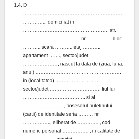
1.4. D
……………………………………………………
………….., domiciliat in
……………………………………………, str.
…………………………….. nr. ………….., bloc
………., scara ………., etaj ……….,
apartament ……., sector/judet
…………………, nascut la data de (ziua, luna,
anul) …………………………………………….
in (localitatea) ………………………
sector/judet …………………………, fiul lui
……………………………….. si al
……………………., posesorul buletinului
(cartii) de identitate seria ……… nr.
…………….., eliberat de ………….., cod
numeric personal …………….., in calitate de