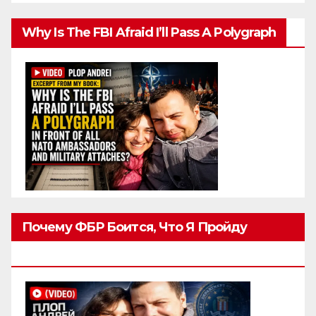
Why Is The FBI Afraid I’ll Pass A Polygraph
Почему ФБР Боится, Что Я Пройду
Полиграф