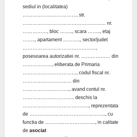
sediul in (localitatea)
……………………………, str.
…………………………………………… nr.
……………, bloc …….., scara …….., etaj
…….., apartament ……….., sector/judet
………………………………………,
posesoarea autorizatiei nr. ……………… din
………………, eliberata de Primaria
……………………………, codul fiscal nr.
………………………… din
……………………….., avand contul nr.
………………………….. deschis la
………………………………….., reprezentata
de ……………………………………….., cu
functia de …………………………., in calitate
de
asociat