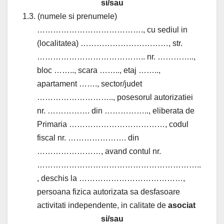
si/sau
1.3. (numele si prenumele)
…………………………………., cu sediul in
(localitatea) ……………………………, str.
………………………………….. nr. …………..,
bloc …….., scara …….., etaj ……..,
apartament ……., sector/judet
……………………….., posesorul autorizatiei
nr. ……………. din …………….., eliberata de
Primaria ………………………………, codul
fiscal nr. …………………. din
……………………, avand contul nr.
……………………………………………………..
, deschis la …………………………………,
persoana fizica autorizata sa desfasoare
activitati independente, in calitate de
asociat
si/sau