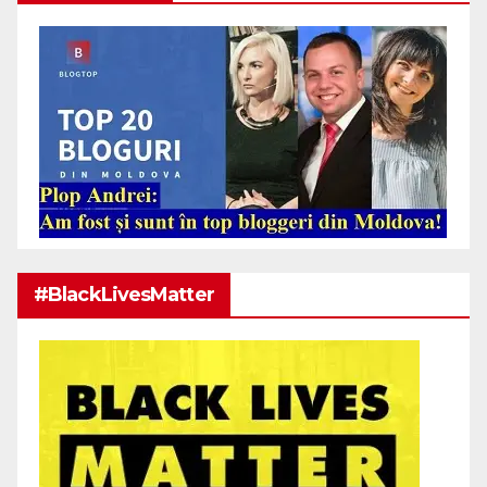
#BlackLivesMatter