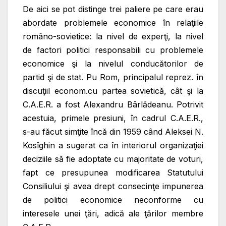
De aici se pot distinge trei paliere pe care erau
abordate problemele economice în relaţiile
româno-sovietice: la nivel de experţi, la nivel
de factori politici responsabili cu problemele
economice şi la nivelul conducătorilor de
partid şi de stat. Pu Rom, principalul reprez. în
discuţiil econom.cu partea sovietică, cât şi la
C.A.E.R. a fost Alexandru Bârlădeanu. Potrivit
acestuia, primele presiuni, în cadrul C.A.E.R.,
s-au făcut simţite încă din 1959 când Aleksei N.
Kosîghin a sugerat ca în interiorul organizaţiei
deciziile să fie adoptate cu majoritate de voturi,
fapt ce presupunea modificarea Statutului
Consiliului şi avea drept consecinţe impunerea
de politici economice neconforme cu
interesele unei ţări, adică ale ţărilor membre