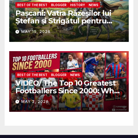
BEST OF THE BEST
BLOGGER
HISTORY
NEWS
Pașcani: Vatra Răzeșilor lui
Ștefan și Strigătul pentru
Demnitate în Fața
MAY 15, 2026
Amalgamării
BEST OF THE BEST
BLOGGER
NEWS
VIDEO/ The Top 10 Greatest
Footballers Since 2000: Who
Is Number One
MAY 2, 2026