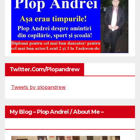
Twitter.com/plopandrew
Tweets by plopandrew
My Blog – Plop Andrei / About Me –
Http://plopandrei.com/category/about-Me