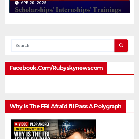
APR 29, 2025
2025 (Fully-funded to
#Munich, #Germany)
Facebook.com/rubyskynewscom
Why Is The FBI Afraid I’ll Pass A Polygraph