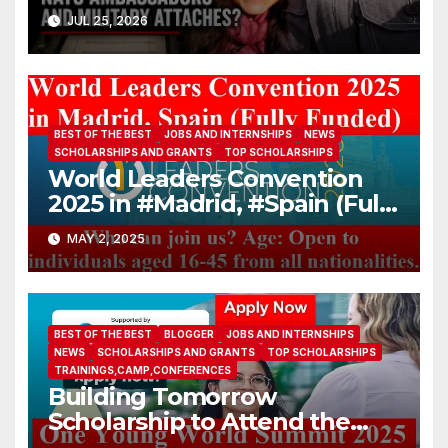
afraid I’ll pass a polygraph in
JUL 25, 2026
front of all NATO
ambassadors and military
attaches?
BEST OF THE BEST
JOBS AND INTERNSHIPS
NEWS
SCHOLARSHIPS AND GRANTS
TOP SCHOLARSHIPS
World Leaders Convention
2025 in #Madrid, #Spain (Fully
Funded)
MAY 2, 2025
BEST OF THE BEST
BLOGGER
JOBS AND INTERNSHIPS
NEWS
SCHOLARSHIPS AND GRANTS
TOP SCHOLARSHIPS
TRAININGS,CAMP,CONFERENCES
Building Tomorrow
Scholarship to Attend the
One Young World Summit