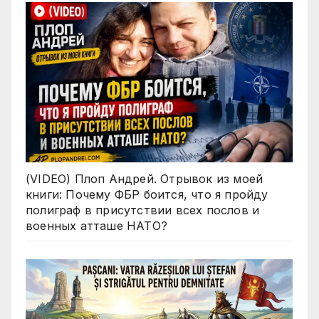
(VIDEO) Плоп Андрей. Отрывок из моей
книги: Почему ФБР боится, что я пройду
полиграф в присутствии всех послов и
военных атташе НАТО?