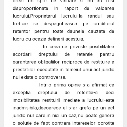
creat un spor de valoare si nu au fost
disproportionate in raport de valoarea
lucrului.Proprietarul lucrului,la randul sau
trebuie sa despagubeasca pe creditorul
retentor pentru toate daunele cauzate de
lucru cu ocazia detinerii acestuia.
In ceea ce priveste posibilitatea
acordarii dreptului de retentie pentru
garantarea obligatiilor reciproce de restituire a
prestatiilor executate in temeiul unui act juridic
nul exista o controversa.
Intr-o prima opinie s-a afirmat ca
exceptia dreptului de retentie-si deci
imosibilitatea restituirii imediate a lucrului-este
inadmisibila,deeoarece el s-ar grefa pe un act
juridic nul care,in nici un caz,nu poate genera
o solutie de fapt contrara intereselor ocrotite