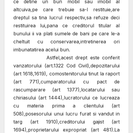
ce detine un bun mobil sau imobil al
altcuiva,pe care trebuie sa-l restituie,are
dreptul sa tina lucrul respectiv,sa refuze deci
restituirea lui,pana ce creditorul titular al
bunului ii va plati sumele de bani pe care le-a
cheltuit cu conservarea,intretinerea ori
imbunatatirea acelui bun.
Astfel,acest drept este conferit
vanzatorului (art.1322 Cod Civil),depozitarului
(art 1618,1619), comostenitorului tinut la raport
(art 771),cumparatorului cu pact de
rascumparare (art 1377),locatarului sau
chiriasului (art 1444),lucratorului ce lucreaza
cu materia prima a clientului (art
508),posesorului unui lucru furat si vandut in
targ (art 1910),creditorului gajist (art
1694),proprietarului expropriat (art 481).La