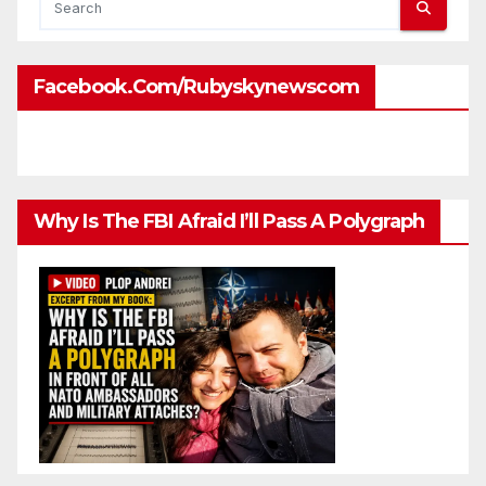
Facebook.com/rubyskynewscom
Why Is The FBI Afraid I’ll Pass A Polygraph