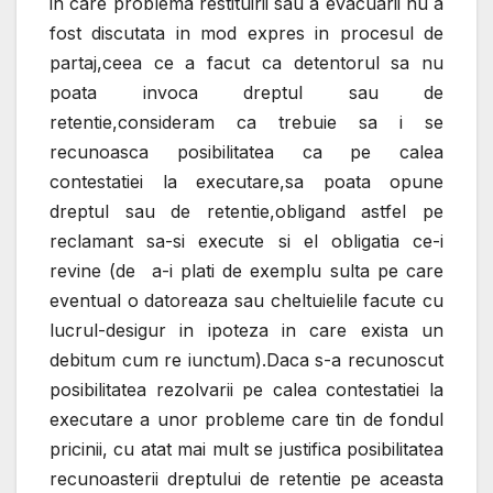
in care problema restituirii sau a evacuarii nu a
fost discutata in mod expres in procesul de
partaj,ceea ce a facut ca detentorul sa nu
poata invoca dreptul sau de
retentie,consideram ca trebuie sa i se
recunoasca posibilitatea ca pe calea
contestatiei la executare,sa poata opune
dreptul sau de retentie,obligand astfel pe
reclamant sa-si execute si el obligatia ce-i
revine (de a-i plati de exemplu sulta pe care
eventual o datoreaza sau cheltuielile facute cu
lucrul-desigur in ipoteza in care exista un
debitum cum re iunctum).Daca s-a recunoscut
posibilitatea rezolvarii pe calea contestatiei la
executare a unor probleme care tin de fondul
pricinii, cu atat mai mult se justifica posibilitatea
recunoasterii dreptului de retentie pe aceasta