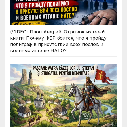
(VIDEO) Плоп Андрей. Отрывок из моей
книги: Почему ФБР боится, что я пройду
полиграф в присутствии всех послов и
военных атташе НАТО?