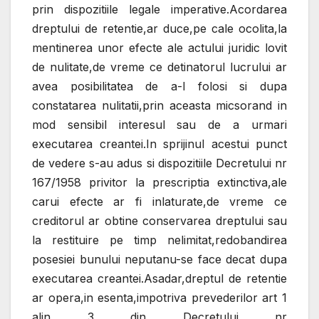
prin dispozitiile legale imperative.Acordarea
dreptului de retentie,ar duce,pe cale ocolita,la
mentinerea unor efecte ale actului juridic lovit
de nulitate,de vreme ce detinatorul lucrului ar
avea posibilitatea de a-l folosi si dupa
constatarea nulitatii,prin aceasta micsorand in
mod sensibil interesul sau de a urmari
executarea creantei.In sprijinul acestui punct
de vedere s-au adus si dispozitiile Decretului nr
167/1958 privitor la prescriptia extinctiva,ale
carui efecte ar fi inlaturate,de vreme ce
creditorul ar obtine conservarea dreptului sau
la restituire pe timp nelimitat,redobandirea
posesiei bunului neputanu-se face decat dupa
executarea creantei.Asadar,dreptul de retentie
ar opera,in esenta,impotriva prevederilor art 1
alin 3 din Decretului nr