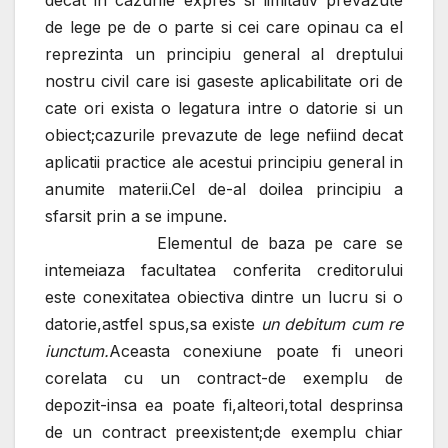
decat in cazurile expres si limitativ prevazute
de lege pe de o parte si cei care opinau ca el
reprezinta un principiu general al dreptului
nostru civil care isi gaseste aplicabilitate ori de
cate ori exista o legatura intre o datorie si un
obiect;cazurile prevazute de lege nefiind decat
aplicatii practice ale acestui principiu general in
anumite materii.Cel de-al doilea principiu a
sfarsit prin a se impune.
Elementul de baza pe care se
intemeiaza facultatea conferita creditorului
este conexitatea obiectiva dintre un lucru si o
datorie,astfel spus,sa existe
un debitum cum re
iunctum.
Aceasta conexiune poate fi uneori
corelata cu un contract-de exemplu de
depozit-insa ea poate fi,alteori,total desprinsa
de un contract preexistent;de exemplu chiar