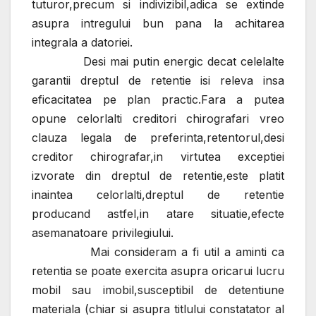
tuturor,precum si indivizibil,adica se extinde
asupra intregului bun pana la achitarea
integrala a datoriei.
Desi mai putin energic decat celelalte
garantii dreptul de retentie isi releva insa
eficacitatea pe plan practic.Fara a putea
opune celorlalti creditori chirografari vreo
clauza legala de preferinta,retentorul,desi
creditor chirografar,in virtutea exceptiei
izvorate din dreptul de retentie,este platit
inaintea celorlalti,dreptul de retentie
producand astfel,in atare situatie,efecte
asemanatoare privilegiului.
Mai consideram a fi util a aminti ca
retentia se poate exercita asupra oricarui lucru
mobil sau imobil,susceptibil de detentiune
materiala (chiar si asupra titlului constatator al