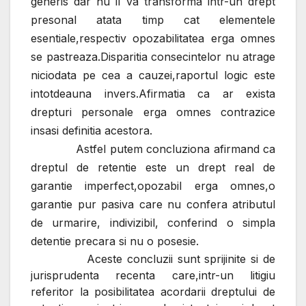
generis dar nu il va transforma intr-un drept
presonal atata timp cat elementele
esentiale,respectiv opozabilitatea erga omnes
se pastreaza.Disparitia consecintelor nu atrage
niciodata pe cea a cauzei,raportul logic este
intotdeauna invers.Afirmatia ca ar exista
drepturi personale erga omnes contrazice
insasi definitia acestora.
Astfel putem concluziona afirmand ca
dreptul de retentie este un drept real de
garantie imperfect,opozabil erga omnes,o
garantie pur pasiva care nu confera atributul
de urmarire, indivizibil, conferind o simpla
detentie precara si nu o posesie.
Aceste concluzii sunt sprijinite si de
jurisprudenta recenta care,intr-un litigiu
referitor la posibilitatea acordarii dreptului de