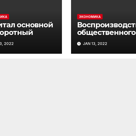
ИКА
ЭКОНОМИКА
итал основной
Воспроизводст
боротный
общественного
капитала. Догма
3, 2022
JAN 13, 2022
Смита