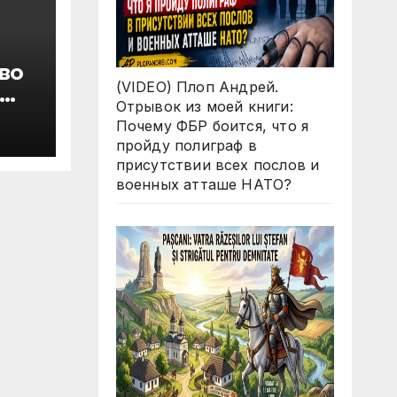
во
(VIDEO) Плоп Андрей.
Отрывок из моей книги:
 А.
Почему ФБР боится, что я
пройду полиграф в
присутствии всех послов и
военных атташе НАТО?