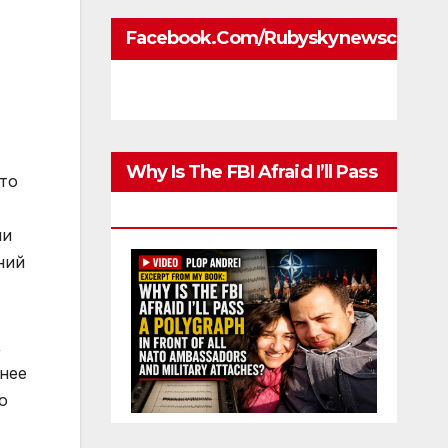
Facebook.com/rubyskynewscom
Why Is The FBI Afraid I’ll Pass
что
A Polygraph
ии
ний
,
нее
о