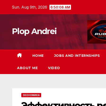
Skip
Sun. Aug 9th, 2026
6:50:09 AM
to
content
Plop Andrei
HOME
JOBS AND INTERNSHIPS
ABOUT ME
VIDEO
ЭКОНОМИКА
Эффективность р