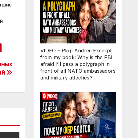
едшие
й
VIDEO – Plop Andrei. Excerpt
from my book: Why is the FBI
мных
afraid I’ll pass a polygraph in
front of all NATO ambassadors
ий
and military attaches?