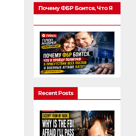
Почему ФБР Боится, Что Я
Пройду Полиграф
Recent Posts