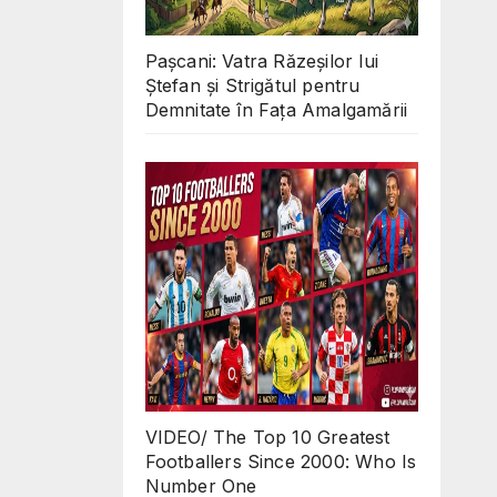
Pașcani: Vatra Răzeșilor lui
Ștefan și Strigătul pentru
Demnitate în Fața Amalgamării
VIDEO/ The Top 10 Greatest
Footballers Since 2000: Who Is
Number One