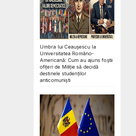
Umbra lui Ceaușescu la
Universitatea Româno-
Americană: Cum au ajuns foștii
ofițeri de Miliție să decidă
destinele studenților
anticomuniști