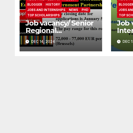
BLOGGER
HISTORY
BLOGGE
JOBS AND INTERNSHIPS
NEWS
PHD
JOBS AN
TOP SCHOLARSHIPS
TOP SCH
Job vacancy/ Senior
Job 
Regional
Inte
Coordinator at
(Mat
DEC 14, 2024
DEC 1
Europe Open
Cove
Government
Part
Partnership
Soci