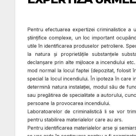
Pentru efectuarea expertizei criminalistice a
ştiinţifice complexe, un loc important ocupând
utile în identificarea produselor petroliere. Spe
la natura şi proprietăţile substanţele subst
declanşare prin alte mijloace a incendiului etc
mod normal la locul faptei (depozitat, folosit 
special la locul incendiului. În ipoteza în care 
determină natura instalaţiei, modul său de func
sau pregătirea de specialitate a autorului, cun
persoane la provocarea incendiului
.
Laboratoarelor de criminalistică li se vor tri
pentru stabilirea materialelor care au ars.
Pentru identificarea materialelor arse şi semiar