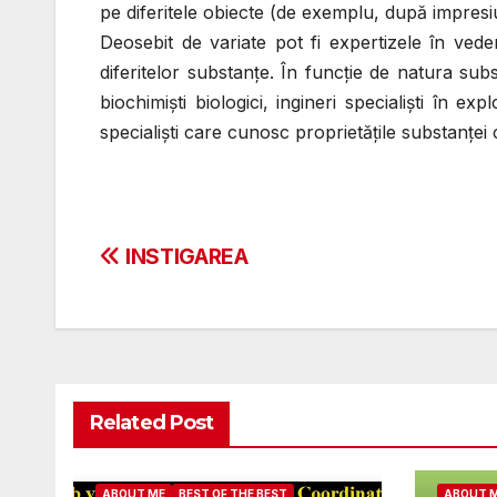
pe diferitele obiecte (de exemplu, după impresiun
Deosebit de variate pot fi expertizele în veder
diferitelor substanţe. În funcţie de natura subst
biochimişti biologici, ingineri specialişti în exp
specialişti care cunosc proprietăţile substanţei 
Post
INSTIGAREA
navigation
Related Post
ABOUT ME
BEST OF THE BEST
ABOUT 