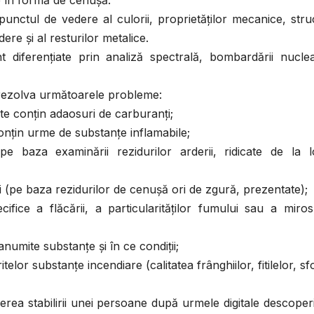
e în formă de cenuşă.
unctul de vedere al culorii, proprietăţilor mecanice, struc
re şi al resturilor metalice.
t diferenţiate prin analiză spectrală, bombardării nuclea
e rezolva următoarele probleme:
e conţin adaosuri de carburanţi;
conţin urme de substanţe inflamabile;
e baza examinării rezidurilor arderii, ridicate de la l
i (pe baza rezidurilor de cenuşă ori de zgură, prezentate);
ice a flăcării, a particularităţilor fumului sau a mirosu
umite substanţe şi în ce condiţii;
lor substanţe incendiare (calitatea frânghiilor, fitilelor, sfo
erea stabilirii unei persoane după urmele digitale descoper