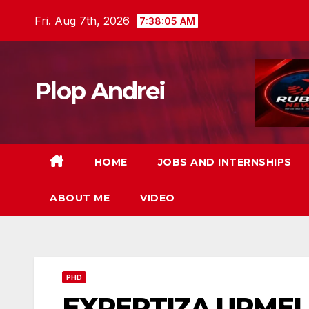
Skip
Fri. Aug 7th, 2026
7:38:07 AM
to
content
Plop Andrei
HOME
JOBS AND INTERNSHIPS
ABOUT ME
VIDEO
PHD
EXPERTIZA URMEL