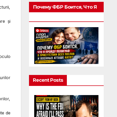
Почему ФБР Боится, Что Я
turii,
Пройду Полиграф
re şi
oculo
rilor
Recent Posts
rilor,
ite de