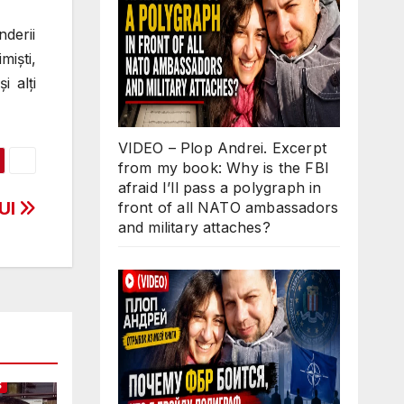
nderii
mişti,
i alţi
VIDEO – Plop Andrei. Excerpt
from my book: Why is the FBI
afraid I’ll pass a polygraph in
UI
front of all NATO ambassadors
and military attaches?
S