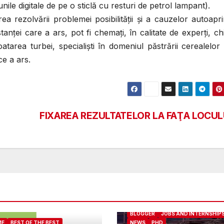
ile digitale de pe o sticlă cu resturi de petrol lampant).
ea rezolvării problemei posibilităţii şi a cauzelor autoapri
anţei care a ars, pot fi chemaţi, în calitate de experţi, chi
loatarea turbei, specialişti în domeniul păstrării cerealelor ş
ce a ars
.
FIXAREA REZULTATELOR LA FAŢA LOCUL
ABOUT ME
BEST OF THE BEST
BLOGGER
JOBS AND INTERNSHIP
ME
BEST OF THE BEST
NEWS
PHD