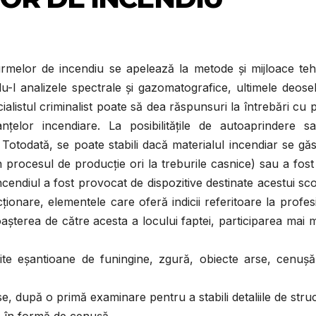
 urmelor de incendiu se apelează la metode şi mijloace te
u-l analizele spectrale şi gazomatografice, ultimele deose
cialistul criminalist poate să dea răspunsuri la întrebări cu p
anţelor incendiare. La posibilităţile de autoaprindere s
. Totodată, se poate stabili dacă materialul incendiar se gă
în procesul de producţie ori la treburile casnice) sau a fos
incendiul a fost provocat de dispozitive destinate acestui sc
ţionare, elementele care oferă indicii referitoare la profe
oaşterea de către acesta a locului faptei, participarea mai 
mite eşantioane de funingine, zgură, obiecte arse, cenuşă
se, după o primă examinare pentru a stabili detaliile de stru