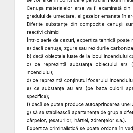
se vor arde în continuare pentru a fi examinat
Cenuşa materialelor arse va fi examinată din p
gradului de umectare, al gazelor emanate în arde
Diferite substanţe din compoziţia cenuşii sun
reactivi chimici
.
Într-o serie de cazuri, expertiza tehnică poat
a)
dacă cenuşa, zgura sau rezidurile carbonizat
b)
dacă obiectele luate de la locul incendiului 
c)
ce reprezintă substanţa obiectului ars (p
incendiului);
d)
ce reprezintă conţinutul focarului incendiulu
e)
ce substanţe au ars (pe baza culorii specif
specifice);
f)
dacă se putea produce autoaprinderea unei an
g)
să se stabilească apartenenţa de grup a diferite
cârpelor, ţesăturilor, hârtiei, zdrenţelor ş.a.).
Expertiza criminalistică se poate ordona în ved