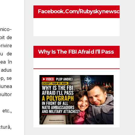
Facebook.com/rubyskynewscom
hnico-
bit de
rivire
Why Is The FBI Afraid I’ll Pass
au de
sea în
A Polygraph
t adus
op, se
siunea
multor
 etc.,
ctură,