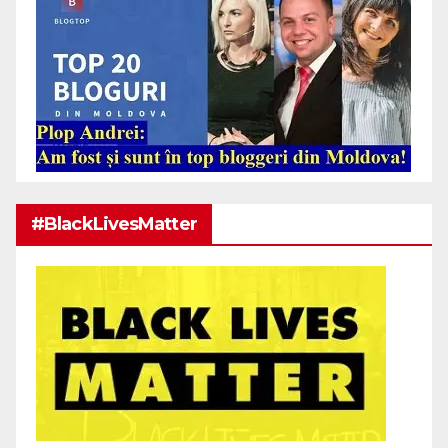
#BlackLivesMatter