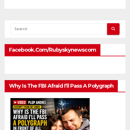
ambassadors and military
attaches?
Facebook.com/rubyskynewscom
Why Is The FBI Afraid I’ll Pass A Polygraph