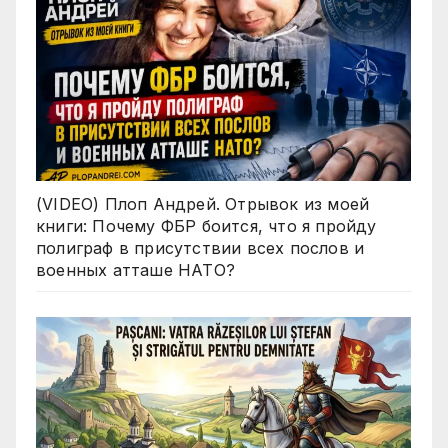
(VIDEO) Плоп Андрей. Отрывок из моей
книги: Почему ФБР боится, что я пройду
полиграф в присутствии всех послов и
военных атташе НАТО?