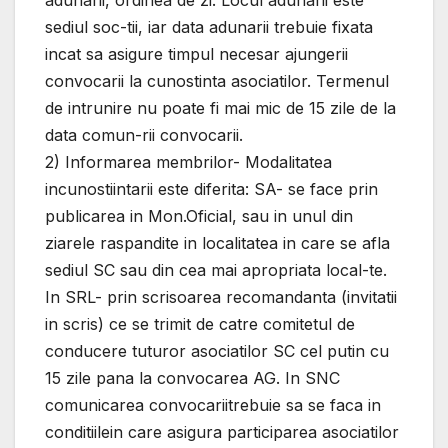
adunarii, ordinea de zi. Locul adunarii este
sediul soc-tii, iar data adunarii trebuie fixata
incat sa asigure timpul necesar ajungerii
convocarii la cunostinta asociatilor. Termenul
de intrunire nu poate fi mai mic de 15 zile de la
data comun-rii convocarii.
2) Informarea membrilor- Modalitatea
incunostiintarii este diferita: SA- se face prin
publicarea in Mon.Oficial, sau in unul din
ziarele raspandite in localitatea in care se afla
sediul SC sau din cea mai apropriata local-te.
In SRL- prin scrisoarea recomandanta (invitatii
in scris) ce se trimit de catre comitetul de
conducere tuturor asociatilor SC cel putin cu
15 zile pana la convocarea AG. In SNC
comunicarea convocariitrebuie sa se faca in
conditiilein care asigura participarea asociatilor