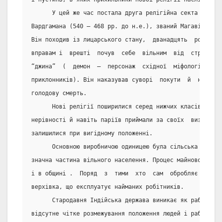
      У цей же час постала друга релігійна секта – джен
Вардгамана (540 – 468 рр. до н.е.), званий Магавіра, то
Він походив із лицарського стану,  дванадцять  років  в
вправам і  врешті  почув  себе  вільним  від  страждань
“джина”  (  демон  –  персонаж  східної  міфології,  зв
приклонників). Він наказував суворі  покути  й  навіть 
голодову смерть.
      Нові релігії поширилися серед нижчих класів бо не
нерівності й навіть паріїв приймали за своїх  визнавців
залишилися при вигідному положенні.
      Основною виробничою одиницею була сільська община
значна частина вільного населення. Процес майнової  диф
і в общині .  Поряд  з  тими  хто  сам  обробляє  землю
верхівка, що експлуатує найманих робітників.
      Стародавня Індійська держава виникає як рабовласн
відсутне чітке розмежування положення людей і рабів. Це