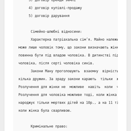
     3) договір оренди землі
     4) договір купівлі-продажу
     5) договір дарування
      Сімейно-шлюбні відносини:
      Характерна патріахальна сім’я. Майно належить сім
може лише чоловік тому, що закони визначають жінку  в  
повинна бути під владою чоловіка. В дитинстві під владо
чоловіка, після серті чоловіка синів.
      Закони Ману проголошують  взаємну  вірність,  але
кілька дружин. За зраду закони карають  тільки  жінку  
Розлучення для жінки не  можливе  навіть  коли  чоловік
Розлучення для чоловіка можливе тоді, коли жінка  не  н
народжує тільки мертвих дітей на 10р., а на 11 тільки  
коли жінка була сварливою.
      Кримінальне право: