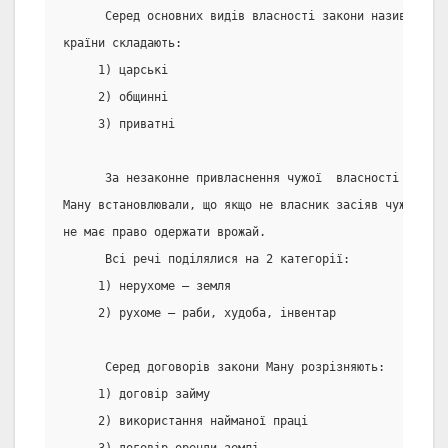
      Серед основних видів власності закони називають з
країни складають:
     1) царські
     2) общинні
     3) приватні
      За незаконне привласнення чужої  власності  накла
Ману встановлювали, що якщо не власник засіяв чуже поле
не має право одержати врожай.
      Всі речі поділялися на 2 категорії:
     1) нерухоме – земля
     2) рухоме – раби, худоба, інвентар
      Серед договорів закони Ману розрізняють:
     1) договір займу
     2) використання найманої праці