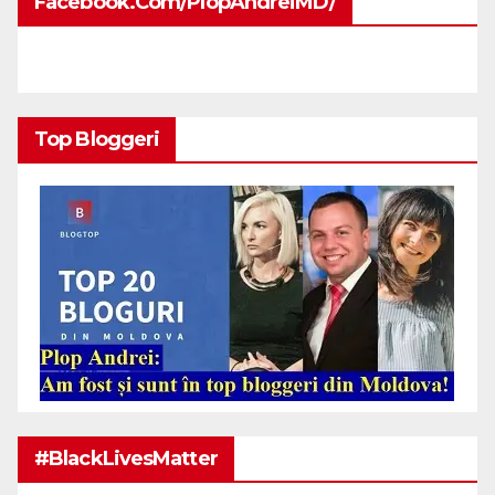
Facebook.com/PlopAndreiMD/
Top Bloggeri
#BlackLivesMatter