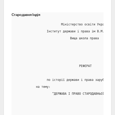
Стародавня Iндiя
                         Міністерство освіти України
                 Інститут держави і права ім В.М. Корец
                              Вища школа права
                                   РЕФЕРАТ
                 по історії держави і права зарубіжних 
           на тему:
                    “ДЕРЖАВА І ПРАВО СТАРОДАВНЬОЇ  ІНДІ