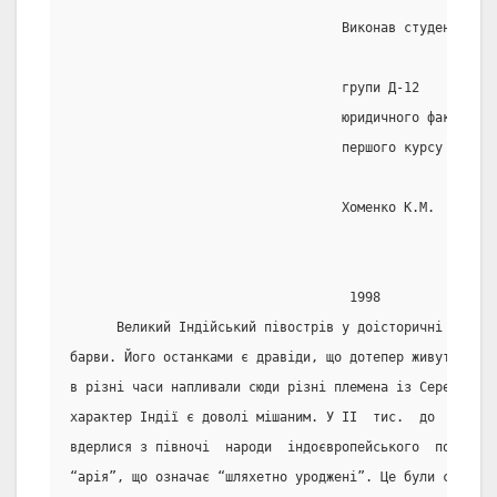
                                   Виконав студент
                                   групи Д-12
                                   юридичного факультет
                                   першого курсу
                                   Хоменко К.М.
                                    1998
      Великий Індійський півострів у доісторичні часи м
барви. Його останками є дравіди, що дотепер живуть у пі
в різні часи напливали сюди різні племена із Середньої 
характер Індії є доволі мішаним. У ІІ  тис.  до  н.е.  
вдерлися з півночі  народи  індоєвропейського  походжен
“арія”, що означає “шляхетно уроджені”. Це були скотарі