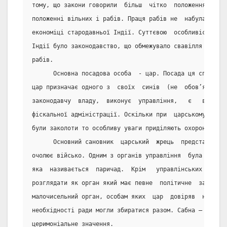
тому, що закони говорили  більш  чітко  положення  каст
положенні вільних і рабів. Праця рабів не  набула  вирі
економіці стародавньої Індії. Суттєвою  особливістю  ра
Індії було законодавство, що обмежувало свавілля власни
рабів.
      Основна посадова особа  - цар. Посада ця спадкова
цар призначає одного з  своїх  синів  (не  обов’язково 
законодавчу  владу,  виконує  управління,   є   верховн
фіскальної адміністрації. Оскільки при  царському  двор
були заколоти то особливу уваги приділяють охороні царя
      Основний сановник  царський  жрець  представник  
очолює військо. Одним з органів управління  була  рада 
яка  називається  паричад.  Крім   управлінських   функ
розглядати як орган який має певне  політичне  забарвле
малочисельний орган, особам яких  цар  довіряв  найбіль
необхідності ради могли збиратися разом. Сабна – збори 
церимоніальне значення.