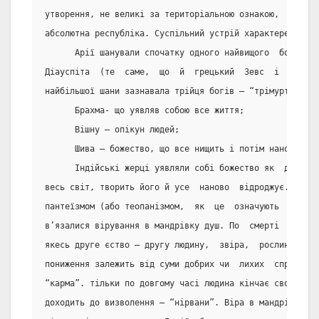
утворення, не великі за територіальною ознакою,  форма 
абсолютна республіка. Суспільний устрій характерезуєтьс
      Арії шанували спочатку одного найвищого  бога,  щ
Діауспіта  (те  саме,  що  й  грецький  Зевс  і  римськ
найбільшої шани зазнавала трійця богів – “трімурті”:
      Брахма- що уявляв собою все життя;
      Вішну – опікун людей;
      Шива – божество, що все нищить і потім наново тво
      Індійські жерці уявляли собі божество як  духовну
весь світ, творить його й усе  наново  відроджує.  Таки
пантеїзмом (або теопанізмом,  як  це  означують  деякі 
в’язалися вірування в мандрівку душ. По  смерті  людини
якесь друге єство – другу людину,  звіра,  рослину.  Ст
пониження залежить від суми добрих чи  лихих  справ  по
“карма”. тільки по довгому часі людина кінчає своє коло
доходить до визволення – “нірвани”. Віра в мандрівку ду