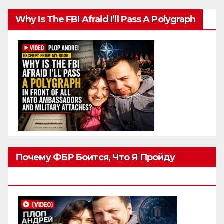
Why Is The FBI Afraid I’ll Pass A Polygraph
Почему ФБР Боится, Что Я Пройду
Полиграф