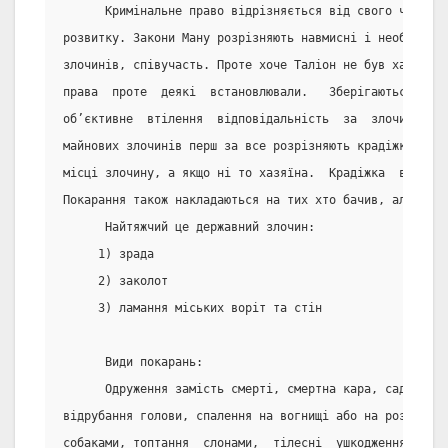
      Кримінальне право відрізняється від свого часу до
розвитку. Закони Ману розрізняють навмисні і необережні
злочинів, співучасть. Проте хоче Таліон не був характер
права  проте  деякі  встановлювали.   Зберігаються   ор
об’єктивне  втілення  відповідальність  за  злочин  всі
майнових злочинів перш за все розрізняють крадіжку. Зло
місці злочину, а якщо ні то хазяїна.  Крадіжка  відрізн
Покарання також накладаються на тих хто бачив, але не п
      Найтяжчий це державний злочин:
     1) зрада
     2) заколот
     3) ламання міських воріт та стін
      Види покарань:
      Одруження замість смерті, смертна кара, садовіння
відрубання голови, спалення на вогнищі або на розпечено
собаками, топтання  слонами,  тілесні  ушкодження  відр