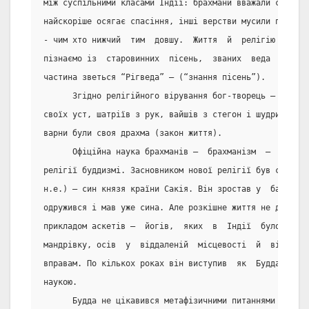
між суспільними класами Індії: брахмани вважали себе за
найскоріше осягає спасіння, інші верстви мусили проходи
- чим хто нижчий  тим  довшу.  Життя  й  релігію  Індії
пізнаємо із  старовинних  пісень,  званих  веда  (“знан
частина зветься “Рігведа” – (“знання пісень”).
      Згідно релігійного вірування бог-творець – брахма
своїх уст, шатріїв з рук, вайшів з стегон і шудри  із  
варни були своя драхма (закон життя).
      Офіційна наука брахманів –  брахманізм  –  зустрі
релігії буддизмі. Засновником нової релігії був сідхарт
н.е.) – син князя країни Сакія. Він зростав у  багатств
одружився і мав уже сина. Але розкішне життя не давало 
прикладом аскетів –  йогів,  яких  в  Індії  було  бага
мандрівку, осів  у  віддаленій  місцевості  й  віддався
вправам. По кількох роках він виступив  як  Будда  (“ос
наукою.
      Будда не цікавився метафізичними питаннями та виз