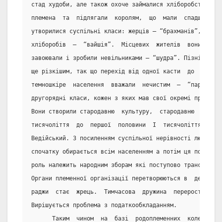
стад худоби, але також охоче займалися хліборобством.  
племена  та  підлягали  королям,  що  мали  спадщинну  
утворилися суспільні класи: жерців – “брахманів”, войов
хліборобів  –  “вайшія”.  Місцевих  жителів  вони  част
завоювали і зробили невільниками – “шудра”. Пізніше цей
ще різкішим, так що перехід від одної касти  до  іншої 
темношкіре  населення  вважали  нечистим  –  “парія”.  
другорядні класи, кожен з яких мав свої окремі права,  
Вони створили стародавню  культуру,  стародавню  цивілі
тисячоліття  до  першої  половини  І  тисячоліття  до  
Ведійський. З посиленням суспільної нерівності людей оч
спочатку обирається всім населенням а потім ця посада с
роль належить народним зборам які поступово трансформую
Органи племенної організації перетворюються в  державні
раджи  стає  жрець.  Тимчасова  дружина  переростає  у 
Вирішується проблема з податкообкладанням.
      Таким  чином  на  базі  родоплеменних  колективів