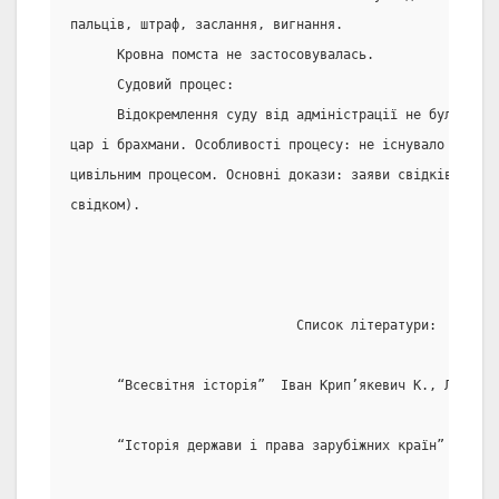
пальців, штраф, заслання, вигнання.
      Кровна помста не застосовувалась.
      Судовий процес:
      Відокремлення суду від адміністрації не було. Вер
цар і брахмани. Особливості процесу: не існувало різниц
цивільним процесом. Основні докази: заяви свідків  (  ж
свідком).
                             Список літератури:
      “Всесвітня історія”  Іван Крип’якевич К., Либідь 
      “Історія держави і права зарубіжних країн” К., 19