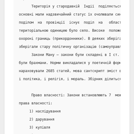
      Територія у стародавній  Індії  поділяється  на  
основні мали надзвичайний статус їх очолювали сини царя
поділом  на  провінції  існує  поділ  на   області   і 
територіальною одиницею було село. Високе  положення  з
охороні границь (прикордонники). В деяких зберігалися а
зберігали стару політичну організацію (самоуправлінські
      Закони Ману – закони були складені в І ст. до  н.
були брахмани. Норми викладалися у поетичній формі , фо
нараховували 2685 статей, мова сантскрипт зміст виходит
і політика, і релігія, і мораль. Збірник ділиться на 12
      Право власності: Закони встановлюють 7  можливих 
права власності:
     1) наслідування
     2) дарування
     3) купівля