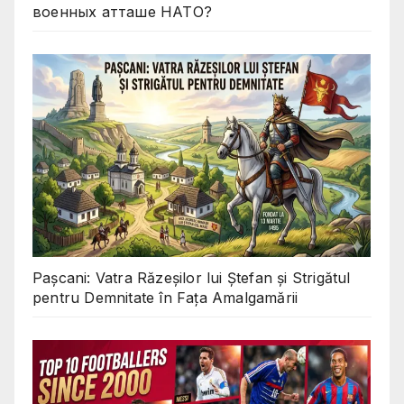
военных атташе НАТО?
Pașcani: Vatra Răzeșilor lui Ștefan și Strigătul
pentru Demnitate în Fața Amalgamării