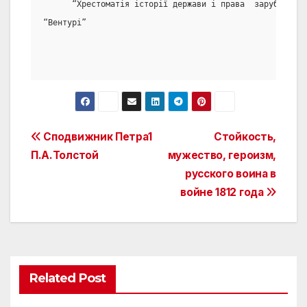
      “Хрестоматія історії держави і права  зарубіжних 
“Вентурі”
Post
Сподвижник Петра1
Стойкость,
П.А.Толстой
мужество, героизм,
navigation
русского воина в
войне 1812 года
Related Post