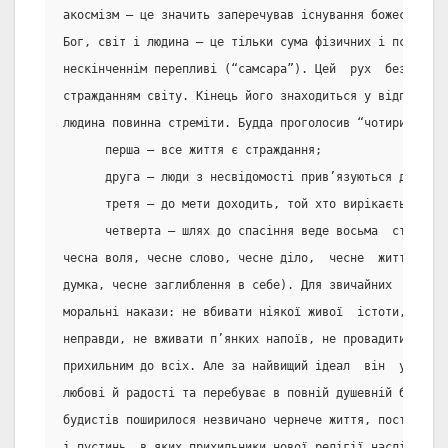
акосмізм – це значить заперечував існування божества, д
Бог, світ і людина – це тільки сума фізичних і психічни
нескінченнім перепливі (“самсара”). Цей  рух  без  відп
стражданням світу. Кінець його знаходиться у відпочинку
людина повинна стреміти. Будда проголосив “чотири благо
      перша – все життя є страждання;
      друга – люди з несвідомості прив’язуються до житт
      третя – до мети доходить, той хто вирікається люб
      четверта – шлях до спасіння веде восьма  стежинам
чесна воля, чесне слово, чесне діло,  чесне  життя,  че
думка, чесне заглиблення в себе). Для звичайних  людей 
моральні накази: не вбивати ніякої живої  істоти,  не  
неправди, не вживати п’янких напоїв, не провадити розгн
прихильним до всіх. Але за найвищий ідеал  він  уважав 
любові й радості та перебуває в повній душевній бездіял
будистів поширилося незвичано чернече життя, постала ве
і пустинь, в яких прихильники нової релігії наслідували