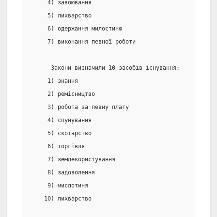
     4) завоювання
     5) лихварство
     6) одержання милостиню
     7) виконання певної роботи
      Закони визначили 10 засобів існування:
     1) знання
     2) ремісництво
     3) робота за певну плату
     4) спунування
     5) скотарство
     6) торгівля
     7) землекористування
     8) задоволення
     9) мислотиня
    10) лихварство