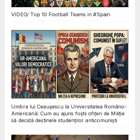
VIDEO/ Top 10 Football Teams in #Spain
Umbra lui Ceaușescu la Universitatea Româno-
Americană: Cum au ajuns foștii ofițeri de Miliție
să decidă destinele studenților anticomuniști