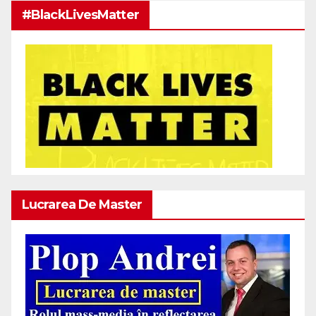
#BlackLivesMatter
Lucrarea De Master