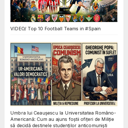
VIDEO/ Top 10 Football Teams in #Spain
Umbra lui Ceaușescu la Universitatea Româno-
Americană: Cum au ajuns foștii ofițeri de Miliție
să decidă destinele studenților anticomuniști