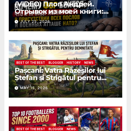
(VIDEO) Плоп Андрей.
Отрывок из моей книги:
Почему ФБР боится, что я
JULY 25, 2026
пройду полиграф в
присутствии всех послов и
военных атташе НАТО?
BEST OF THE BEST
BLOGGER
HISTORY
NEWS
Pașcani: Vatra Răzeșilor lui
Ștefan și Strigătul pentru
Demnitate în Fața
MAY 15, 2026
Amalgamării
BEST OF THE BEST
BLOGGER
NEWS