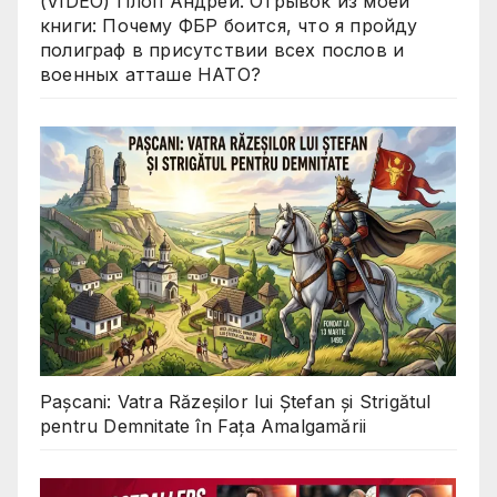
(VIDEO) Плоп Андрей. Отрывок из моей
книги: Почему ФБР боится, что я пройду
полиграф в присутствии всех послов и
военных атташе НАТО?
Pașcani: Vatra Răzeșilor lui Ștefan și Strigătul
pentru Demnitate în Fața Amalgamării