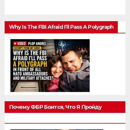
Why Is The FBI Afraid I’ll Pass A Polygraph
Почему ФБР Боится, Что Я Пройду
Полиграф