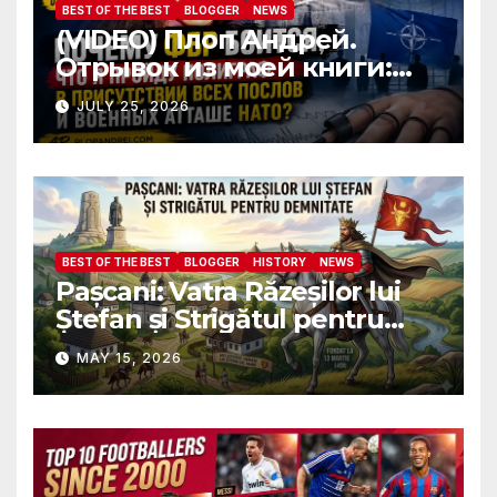
BEST OF THE BEST
BLOGGER
NEWS
(VIDEO) Плоп Андрей.
Отрывок из моей книги:
Почему ФБР боится, что я
JULY 25, 2026
пройду полиграф в
присутствии всех послов и
военных атташе НАТО?
BEST OF THE BEST
BLOGGER
HISTORY
NEWS
Pașcani: Vatra Răzeșilor lui
Ștefan și Strigătul pentru
Demnitate în Fața
MAY 15, 2026
Amalgamării