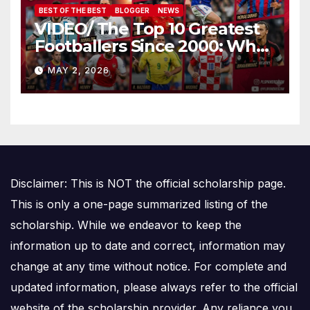
BEST OF THE BEST
BLOGGER
NEWS
VIDEO/ The Top 10 Greatest
Footballers Since 2000: Who
Is Number One
MAY 2, 2026
Disclaimer: This is NOT the official scholarship page.
This is only a one-page summarized listing of the
scholarship. While we endeavor to keep the
information up to date and correct, information may
change at any time without notice. For complete and
updated information, please always refer to the official
website of the scholarship provider. Any reliance you