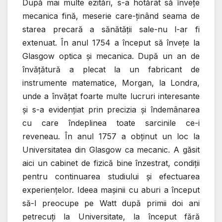
După mai multe ezitări, s-a hotărât să înveţe
mecanica fină, meserie care-ţinând seama de
starea precară a sănătăţii sale-nu l-ar fi
extenuat. În anul 1754 a început să înveţe la
Glasgow optica şi mecanica. După un an de
învăţătură a plecat la un fabricant de
instrumente matematice, Morgan, la Londra,
unde a învăţat foarte multe lucruri interesante
şi s-a evidenţiat prin precizia şi îndemânarea
cu care îndeplinea toate sarcinile ce-i
reveneau. În anul 1757 a obţinut un loc la
Universitatea din Glasgow ca mecanic. A găsit
aici un cabinet de fizică bine înzestrat, condiţii
pentru continuarea studiului şi efectuarea
experienţelor. Ideea maşinii cu aburi a început
să-l preocupe pe Watt după primii doi ani
petrecuţi la Universitate, la început fără