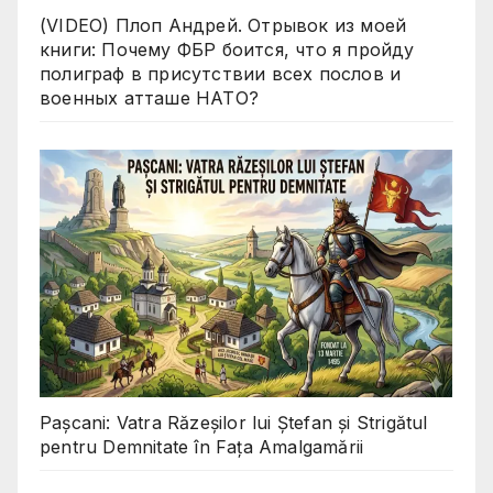
(VIDEO) Плоп Андрей. Отрывок из моей
книги: Почему ФБР боится, что я пройду
полиграф в присутствии всех послов и
военных атташе НАТО?
Pașcani: Vatra Răzeșilor lui Ștefan și Strigătul
pentru Demnitate în Fața Amalgamării