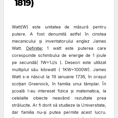
1819)
Watt(W) este unitatea de măsură pentru
putere. A fost denumită astfel în cinstea
mecanicului şi inventatorului englez James
Watt.
Definiţie:
1 watt este puterea care
corespunde schimbului de energie de 1 joule
pe secundă( 1W=1J/s ). Deseori este utilizat
multiplul său kilowatt ( 1KW=1000W). James
Watt s-a născut la 19 ianuarie 1736, în oraşul
scoţian Greenock, în familia unui tâmplar. În
şcoală l-au interesat fizica şi matematica, la
celelalte obiecte neavând rezultate prea
strălucite. Ar fi dorit să studieze la Universitate,
dar familia nu-şi putea permite acest lucru.