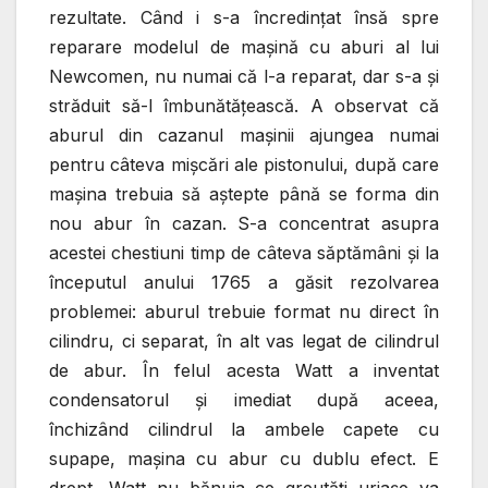
rezultate. Când i s-a încredinţat însă spre
reparare modelul de maşină cu aburi al lui
Newcomen, nu numai că l-a reparat, dar s-a şi
străduit să-l îmbunătăţească. A observat că
aburul din cazanul maşinii ajungea numai
pentru câteva mişcări ale pistonului, după care
maşina trebuia să aştepte până se forma din
nou abur în cazan. S-a concentrat asupra
acestei chestiuni timp de câteva săptămâni şi la
începutul anului 1765 a găsit rezolvarea
problemei: aburul trebuie format nu direct în
cilindru, ci separat, în alt vas legat de cilindrul
de abur. În felul acesta Watt a inventat
condensatorul şi imediat după aceea,
închizând cilindrul la ambele capete cu
supape, maşina cu abur cu dublu efect. E