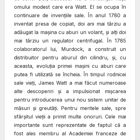
omului modest care era Watt. El se ocupa în
continuare de invenţiile sale. În anul 1780 a
inventat presa de copiat, doi ani mai târziu a
adăugat la maşina cu aburi un volant, şi alţi doi
mai târziu un regulator centrifugal. În 1785
colaboratorul lui, Murdock, a construit un
distribuitor pentru aburul din cilindru, şi, cu
aceasta, evoluţia primei maşini cu aburi care
putea fi utilizată se încheia. În timpul rodnicei
sale vieţi, James Watt a mai făcut numeroase
alte descoperiri şi a impulsionat mişcarea
pentru introducerea unui nou sistem unitar de
măsuri şi greutăţi. Pentru meritele sale, spre
sfârşitul vieţii a primit multe onoruri. Cele mai
importante sunt reprezentate de faptul că a
fost ales membru al Academiei franceze de