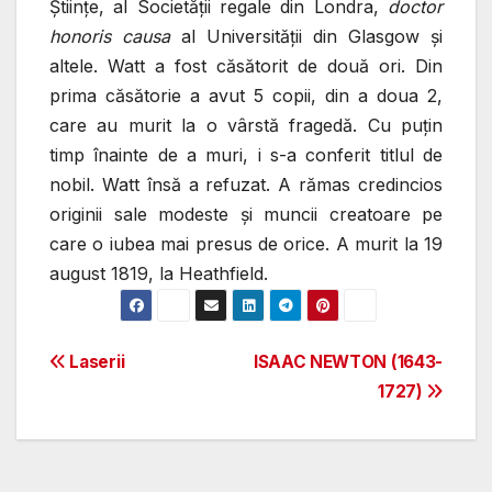
Ştiinţe, al Societăţii regale din Londra,
doctor
honoris causa
al Universităţii din Glasgow şi
altele. Watt a fost căsătorit de două ori. Din
prima căsătorie a avut 5 copii, din a doua 2,
care au murit la o vârstă fragedă. Cu puţin
timp înainte de a muri, i s-a conferit titlul de
nobil. Watt însă a refuzat. A rămas credincios
originii sale modeste şi muncii creatoare pe
care o iubea mai presus de orice. A murit la 19
august 1819, la Heathfield.
Post
Laserii
ISAAC NEWTON (1643-
1727)
navigation