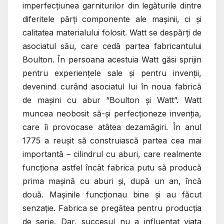
imperfecţiunea garniturilor din legăturile dintre
diferitele părţi componente ale maşinii, ci şi
calitatea materialului folosit. Watt se despărţi de
asociatul său, care cedă partea fabricantului
Boulton. În persoana acestuia Watt găsi sprijin
pentru experienţele sale şi pentru invenţii,
devenind curând asociatul lui în noua fabrică
de maşini cu abur “Boulton şi Watt”. Watt
muncea neobosit să-şi perfecţioneze invenţia,
care îi provocase atâtea dezamăgiri. În anul
1775 a reuşit să construiască partea cea mai
importantă – cilindrul cu aburi, care realmente
funcţiona astfel încât fabrica putu să producă
prima maşină cu aburi şi, după un an, încă
două. Maşinile funcţionau bine şi au făcut
senzaţie. Fabrica se pregătea pentru producţia
de serie. Dar, succesul nu a influenţat viaţa