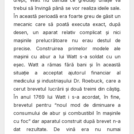
drept, Watt nu bănuia ce greutăţi uriaşe va
trebui să învingă până se vor realiza ideile sale.
În această perioadă era foarte greu de găsit un
mecanic care să poată executa exact, după
desen, un aparat relativ complicat şi nici
maşinile prelucrătoare nu erau destul de
precise. Construirea primelor modele ale
maşinii cu abur a lui Watt s-a soldat cu un
eşec. Watt a rămas fără bani şi în această
situaţie a acceptat ajutorul financiar al
medicului şi industriaşului Dr. Roebuck, care a
cerut brevetul lucrării şi două treimi din câştig.
În anul 1769 lui Watt i s-a acordat, în fine,
brevetul pentru “noul mod de diminuare a
consumului de abur şi combustibil în maşinile
cu foc” dar aparatul construit după brevet n-a
dat rezultate. De vină era nu numai