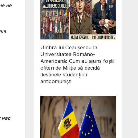
ие не
аже
Umbra lui Ceaușescu la
Universitatea Româno-
Americană: Cum au ajuns foștii
ofițeri de Miliție să decidă
destinele studenților
anticomuniști
 нас