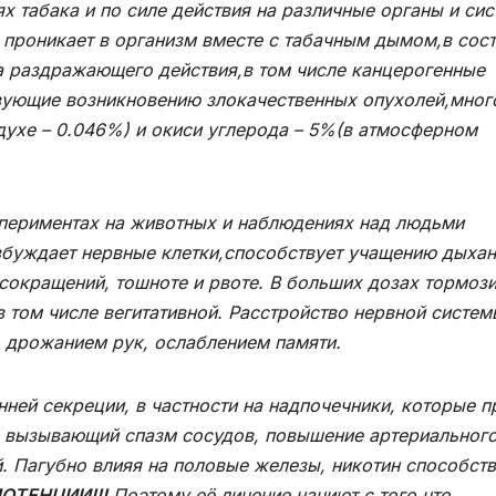
табака и по силе действия на различные органы и си
 проникает в организм вместе с табачным дымом,в сос
а раздражающего действия,в том числе канцерогенные
твующие возникновению злокачественных опухолей,мног
духе – 0.046%) и окиси углерода – 5%(в атмосферном
периментах на животных и наблюдениях над людьми
збуждает нервные клетки,способствует учащению дыхан
окращений, тошноте и рвоте. В больших дозах тормози
в том числе вегитативной. Расстройство нервной систем
 дрожанием рук, ослаблением памяти.
ей секреции, в частности на надпочечники, которые п
, вызывающий спазм сосудов, повышение артериальног
. Пагубно влияя на половые железы, никотин способств
ОТЕНЦИИ!!!
Поэтому её личение начиют с того,что