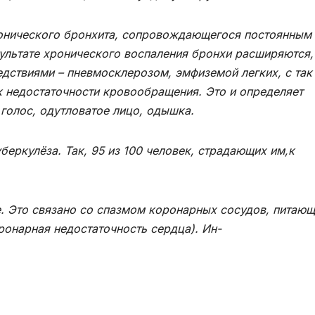
онического бронхита, сопровождающегося постоянным
зультате хронического воспаления бронхи расширяются,
дствиями – пневмосклерозом, эмфиземой легких, с так
 недостаточности кровообращения. Это и определяет
голос, одутловатое лицо, одышка.
еркулёза. Так, 95 из 100 человек, страдающих им,к
 Это связано со спазмом коронарных сосудов, питающ
ронарная недостаточность сердца). Ин-