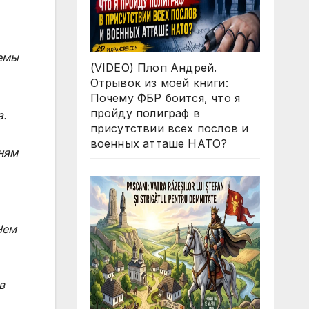
темы
(VIDEO) Плоп Андрей.
Отрывок из моей книги:
Почему ФБР боится, что я
пройду полиграф в
а.
присутствии всех послов и
военных атташе НАТО?
аням
Чем
в