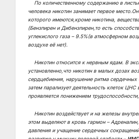
По количественному содержанию в листьях 
человека никотин занимает первое место.Он
которого имеются,кроме никотина, веществ
(Бензпирен и Дибензпирен,то есть способс
углекислого газа – 9.5%(в атмосферном воз
воздухе её нет).
Никотин относится к нервным ядам. В экс
установленно,что никотин в малых дозах во
сердцебиения, нарушение ритма сердечных с
затем парализует деятельность клеток ЦНС 
проявляется понижением трудоспособности,
Никотин воздействует и на железы внутренн
этом выделяют в кровь гармон – Адреналин
давления и учащение сердечных сокращений
развитию у мужчин половой слабости –
ИМП