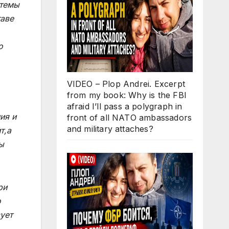
стемы
таве
о
VIDEO – Plop Andrei. Excerpt
from my book: Why is the FBI
afraid I’ll pass a polygraph in
ия и
front of all NATO ambassadors
and military attaches?
т,а
ы
ри
о
ует