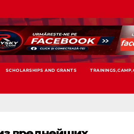
SCHOLARSHIPS AND GRANTS
TRAININGS,CAMP
из вреднейших