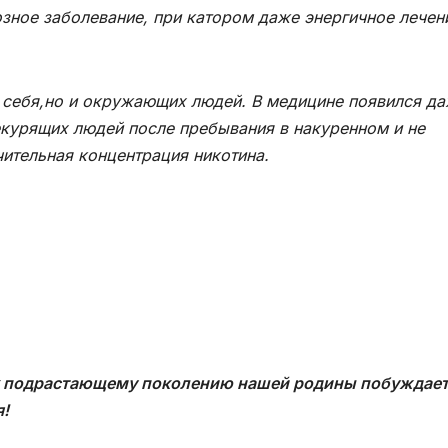
озное заболевание, при катором даже энергичное лечен
себя,но и окружающих людей. В медицине появился д
екурящих людей после пребывания в накуренном и не
ительная концентрация никотина.
 к подрастающему поколению нашей родины побуждает
я!