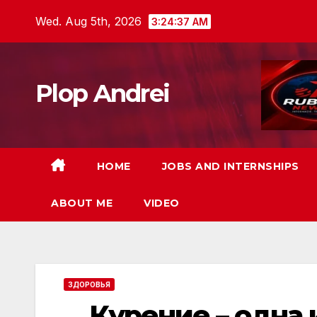
Skip
Wed. Aug 5th, 2026
3:24:38 AM
to
content
Plop Andrei
HOME
JOBS AND INTERNSHIPS
ABOUT ME
VIDEO
ЗДОРОВЬЯ
Курение – одна 