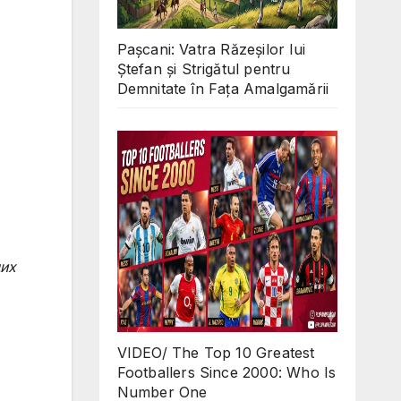
Pașcani: Vatra Răzeșilor lui
Ștefan și Strigătul pentru
Demnitate în Fața Amalgamării
их
VIDEO/ The Top 10 Greatest
Footballers Since 2000: Who Is
Number One