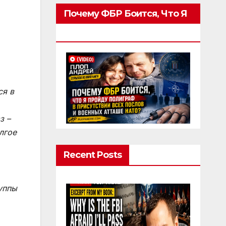
Почему ФБР Боится, Что Я
Пройду Полиграф
ся в
з –
лгое
Recent Posts
уппы