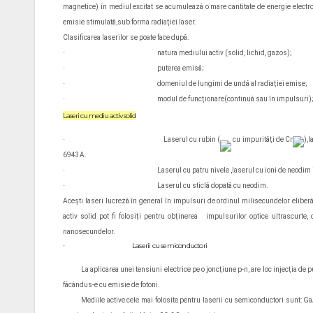
magnetice) în mediul excitat se acumulează o mare cantitate de energie electrom
emisie stimulată,sub forma radiaţiei laser.
Clasificarea laserilor se poate face după:
·
natura mediului activ (solid, lichid, gazos);
·
puterea emisă;
·
domeniul de lungimi de undă al radiaţiei emise;
·
modul de funcţionare(continuă sau în impulsuri)
Laseri cu mediu activ solid
·
Laserul cu rubin (
cu impurităţi de Cr
),
6943A.
·
Laserul cu patru nivele ,laserul cu ioni de neodim 
·
Laserul cu sticlă dopată cu neodim.
Aceşti laseri lucreză în general în impulsuri de ordinul milisecundelor eliber
activ solid pot fi folosiţi pentru obţinerea impulsurilor optice ultrascurte,
nanosecundelor.
Laserii cu semiconductori
·
La aplicarea unei tensiuni electrice pe o joncţiune p-n, are loc injecţia de 
făcândus-e cu emisie de fotoni.
Mediile active cele mai folosite pentru laserii cu semiconductori sunt: GaAs,