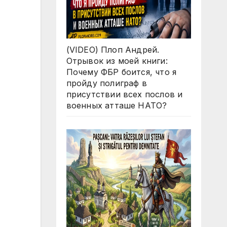
(VIDEO) Плоп Андрей.
Отрывок из моей книги:
Почему ФБР боится, что я
пройду полиграф в
присутствии всех послов и
военных атташе НАТО?