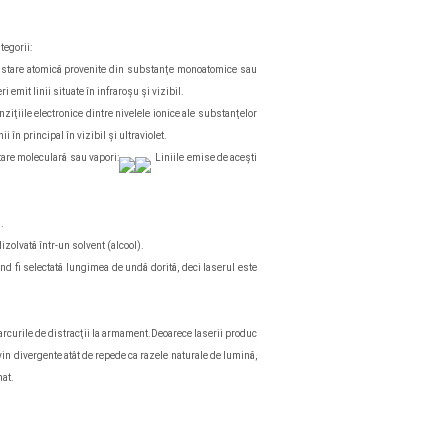
tegorii:
n stare atomică provenite din substanţe monoatomice sau
 emit linii situate în infraroşu şi vizibil.
nziţiile electronice dintre nivelele ionice ale substanţelor
ii în principal în vizibil şi ultraviolet.
tare moleculară sau vapori:
Liniile emise de aceşti
.
izolvată într-un solvent (alcool).
nd fi selectată lungimea de undă dorită, deci laserul este
a parcurile de distracţii la armament.Deoarece laserii produc
in divergente atât de repede ca razele naturale de lumină,
nat.