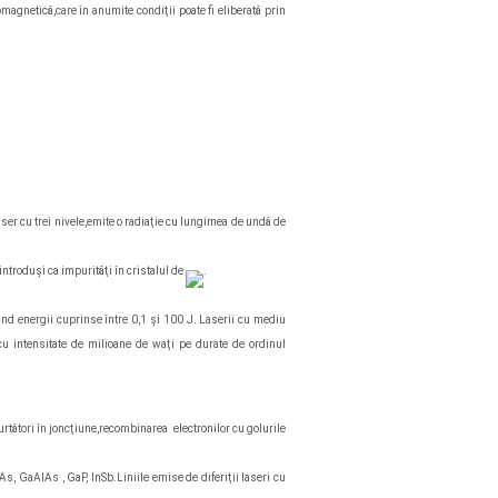
agnetică,care în anumite condiţii poate fi eliberată prin
;
laser cu trei nivele,emite o radiaţie cu lungimea de undă de
introduşi ca impurităţi în cristalul de
.
ând energii cuprinse între 0,1 şi 100 J. Laserii cu mediu
 cu intensitate de milioane de waţi pe durate de ordinul
purtători în joncţiune,recombinarea electronilor cu golurile
 GaAlAs , GaP, InSb.Liniile emise de diferiţii laseri cu