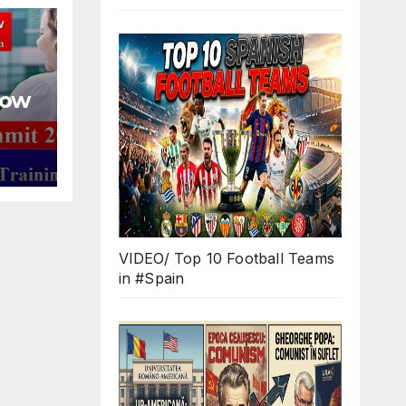
row
lly-
ich,
VIDEO/ Top 10 Football Teams
in #Spain