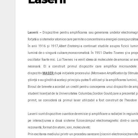
Laserii
–
Dispozitive pentru amplificarea sau
generarea
undelor electromagn
forţată a sistemelor atomice care permite o concentrare a energiei corespunzătoa
În anii 1916 şi 1917,
Albert Enstein
şi-a continuat studiile asupra fizicii lum
lumină de o singură culoare,monocromatică. În 1951
Charles Townes
şi-a prop
oscillator foarte mic. Lui Townes i-a venit ideea că moleculele de amoniac ar a
necesară. El a construit primul dispozitiv care amplifica microundel
dispozitiv
MASER
după iniţialele procesului
(Microwave Amplification by Stimula
ştiinţă s-au gîndit că acelaşi principiu putea fi utilizat şi la amplificarea luminii
Biroul de brevete a acordat un credit pentru conceperea unui dispozitiv de ampl
student licenţiat de la Universitatea Columbia,Gordon Gould,care a prezentat p
primit, se consideră că primul laser utilizabil a fost construit de
Theodore 
Laserii sunt dispozitive cuantice de emisie
şi
amplificare a radiaţiei în regiuni
pe interacţiunea a două sisteme fizice:
câmpul electromagnetic dintr-o cavita
rezonantă, format din atomi, ioni, molecule etc.
Prin excitarea mediului printr-un procedeu oarecare (ciocniri electronice,transfer