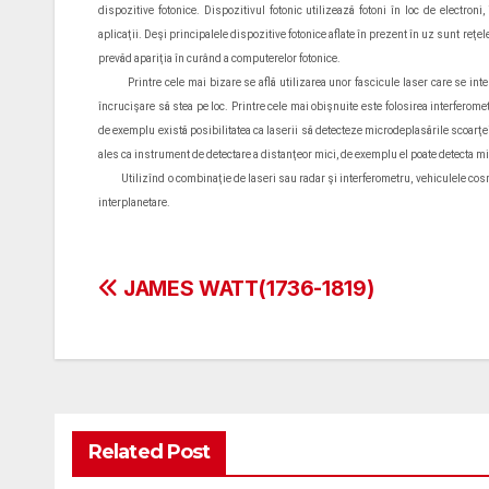
dispozitive fotonice. Dispozitivul fotonic utilizează fotoni în loc de electron
aplicaţii. Deşi principalele dispozitive fotonice aflate în prezent în uz sunt reţe
prevăd apariţia în curând a computerelor fotonice.
Printre cele mai bizare se află utilizarea unor fascicule laser care se inter
încrucişare să stea pe loc. Printre cele mai obişnuite este folosirea interferomet
de exemplu există posibilitatea ca laserii să detecteze microdeplasările scoarţei
ales ca instrument de detectare a distanţeor mici, de exemplu el poate detecta mici
Utilizînd o combinaţie de laseri sau radar şi interferometru, vehiculele cosmi
interplanetare.
Post
JAMES WATT(1736-1819)
navigation
Related Post