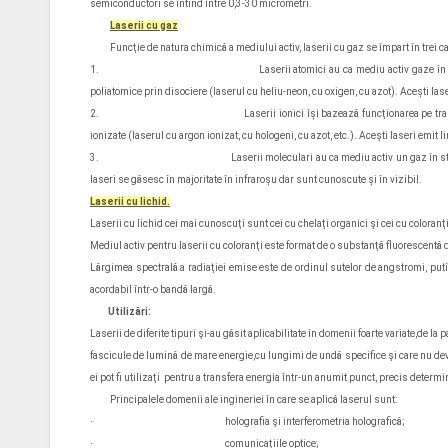
semiconductori se întind între 0,3-30 micrometri.
Laserii cu gaz
Funcţie de natura chimică a mediului activ, laserii cu gaz se împart în trei ca
1.
Laserii atomici au ca mediu activ gaze î
poliatomice prin disociere (laserul cu heliu-neon, cu oxigen, cu azot). Aceşti laseri
2.
Laserii ionici îşi bazează funcţionarea pe tra
ionizate (laserul cu argon ionizat, cu hologeni, cu azot, etc.). Aceşti laseri emit lin
3.
Laserii moleculari au ca mediu activ un gaz în s
laseri se găsesc în majoritate în infraroşu dar sunt cunoscute şi în vizibil.
Laserii cu lichid.
Laserii cu lichid cei mai cunoscuţi sunt cei cu chelaţi organici şi cei cu coloranţi
Mediul activ pentru laserii cu coloranţi este format de o substanţă fluorescentă d
Lărgimea spectrală a radiaţiei emise este de ordinul sutelor de angstromi, putî
acordabil într-o bandă largă.
Utilizări:
Laserii de diferite tipuri şi-au găsit aplicabilitate în domenii foarte variate,de l
fascicule de lumină de mare energie,cu lungimi de undă specifice şi care nu dev
ei pot fi utilizaţi pentru a transfera energia într-un anumit punct, precis determi
Principalele domenii ale ingineriei în care se aplică laserul sunt:
·
holografia şi interferometria holografică;
·
comunicaţiile optice;