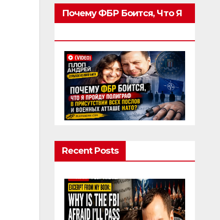
Почему ФБР Боится, Что Я
Пройду Полиграф
Recent Posts