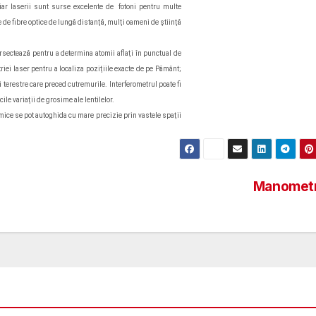
i, iar laserii sunt surse excelente de fotoni pentru multe
le de fibre optice de lungă distanţă, mulţi oameni de ştiinţă
sectează pentru a determina atomii aflaţi în punctual de
riei laser pentru a localiza poziţiile exacte de pe Pământ;
 terestre care preced cutremurile. Interferometrul poate fi
le variaţii de grosime ale lentilelor.
ce se pot autoghida cu mare precizie prin vastele spaţii
Manomet