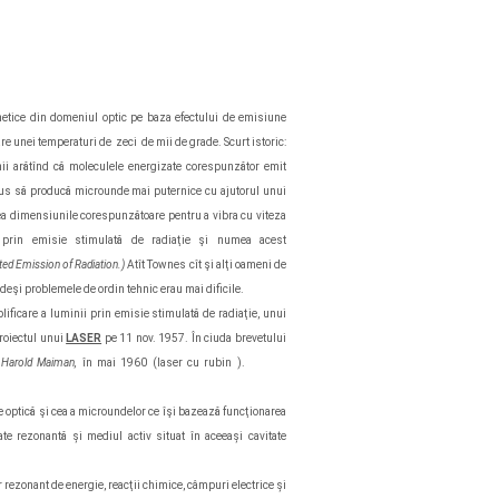
etice din domeniul optic pe baza efectului de emisiune
re unei temperaturi de zeci de mii de grade. Scurt istoric:
inii arătînd că moleculele energizate corespunzător emit
us să producă microunde mai puternice cu ajutorul unui
vea dimensiunile corespunzătoare pentru a vibra cu viteza
e prin emisie stimulată de radiaţie şi numea acest
ted Emission of Radiation.)
Atît Townes cît şi alţi oameni de
, deşi problemele de ordin tehnic erau mai dificile.
ificare a luminii prin emisie stimulată de radiaţie, unui
roiectul unui
LASER
pe 11 nov. 1957. În ciuda brevetului
Harold Maiman,
în mai 1960 (laser cu rubin ).
le optică şi cea a microundelor ce îşi bazează funcţionarea
te rezonantă şi mediul activ situat în aceeaşi cavitate
 rezonant de energie, reacţii chimice, câmpuri electrice şi