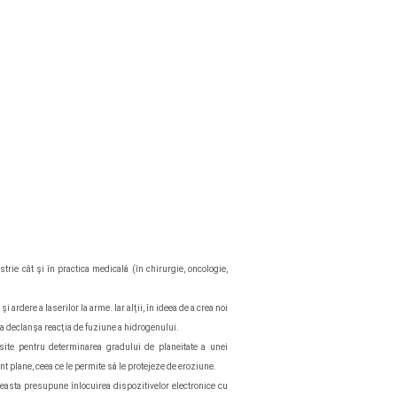
strie cât şi în practica medicală (în chirurgie, oncologie,
rdere a laserilor la arme. Iar alţii, în ideea de a crea noi
 a declanşa reacţia de fuziune a hidrogenului.
te pentru determinarea gradului de planeitate a unei
nt plane, ceea ce le permite să le protejeze de eroziune.
sta presupune înlocuirea dispozitivelor electronice cu