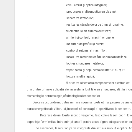
·
calculatorul şi optica integrată;
·
producerea şi diagnosticarea plasmei;
·
separarea izotopilor;
·
realizarea standardelor de timp şi lungime;
·
telemetria şi măsurarea de viteze;
·
alinieri şi controlul maşinilor unelte;
·
măsurări de profile şi nivele;
·
controlul automat al maşinilor;
·
încălzirea materialelor fără schimbare de fază;
·
topirea şi sudarea metalelor;
·
vaporizarea şi depunerea de straturi subţiri;
·
fotografia ultrarapidă;
·
fabricarea şi testarea componentelor electronice;
Una
dintre primele aplicaţii ale laserului a fost tăierea şi sudarea, atât în indu
stomatologie, dermatologie, oftalmologie şi endoscopie).
Cei ce se ocupă de industria militară speră să poată utiliza puterea de tăiere şi a
surse energetice ale viitorului, încearcă să conceapă dispozitive cu laser pentru
Deoarece devin foarte încet divergente, fascicolele laser pot fi folosi
suprafeţe.Fermierii au întrebuinţat laserii pentru a se asigura că ogoarele lor su
De asemenea, laserii fac parte integrantă din actuala revoluţie optică.Acea