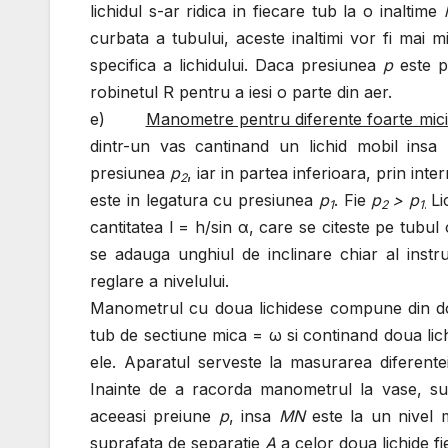
lichidul s-ar ridica in fiecare tub la o inaltime
curbata a tubului, aceste inaltimi vor fi mai mi
specifica a lichidului. Daca presiunea
p
este p
robinetul R pentru a iesi o parte din aer.
e)
Manometre pentru diferente foarte mici
dintr-un vas cantinand un lichid mobil insa 
presiunea
p
, iar in partea inferioara, prin int
2
este in legatura cu presiunea
p
. Fie
p
> p
Li
1
2
1
.
cantitatea l = h/sin α, care se citeste pe tubul 
se adauga unghiul de inclinare chiar al inst
reglare a nivelului.
Manometrul cu doua lichidese compune din d
tub de sectiune mica = ω si continand doua lich
ele. Aparatul serveste la masurarea diferente
Inainte de a racorda manometrul la vase, s
aceeasi preiune
p
, insa
MN
este la un nivel 
suprafata de separatie
A
a celor doua lichide f