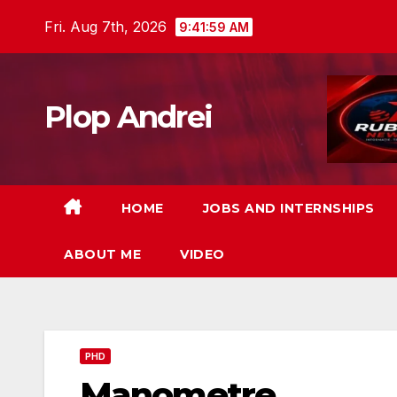
Skip
Fri. Aug 7th, 2026
9:42:00 AM
to
content
Plop Andrei
HOME
JOBS AND INTERNSHIPS
ABOUT ME
VIDEO
PHD
Manometre