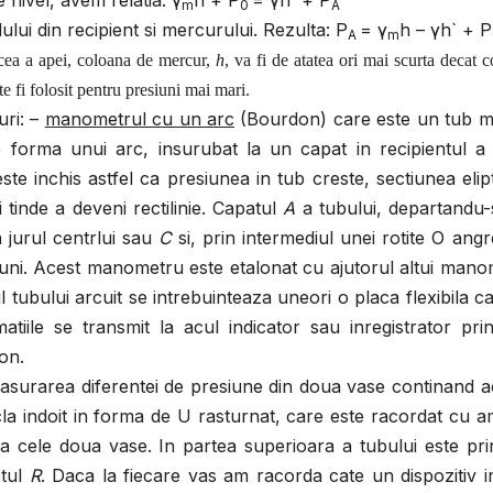
nivel, avem relatia: γ
h + P
= γh` + P
m
0
A
dului din recipient si mercurului. Rezulta: P
= γ
h – γh` + P
A
m
 cea a apei, coloana de mercur,
h
, va fi de atatea ori mai scurta decat 
 fi folosit pentru presiuni mai mari.
uri: –
manometrul cu un arc
(Bourdon) care este un tub me
re forma unui arc, insurubat la un capat in recipientul a
te inchis astfel ca presiunea in tub creste, sectiunea elip
i tinde a deveni rectilinie. Capatul
A
a tubului, departandu-
n jurul centrlui sau
C
si, prin intermediul unei rotite O ang
ziuni. Acest manometru este etalonat cu ajutorul altui man
ul tubului arcuit se intrebuinteaza uneori o placa flexibila c
tiile se transmit la acul indicator sau inregistrator pri
on.
asurarea diferentei de presiune din doua vase continand a
ticla indoit in forma de U rasturnat, care este racordat cu 
la cele doua vase. In partea superioara a tubului este pr
etul
R
. Daca la fiecare vas am racorda cate un dispozitiv i