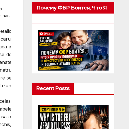
Почему ФБР Боится, Что Я
0
coloana
Пройду Полиграф
talic
 carui
tica a
se de
renate
ometru
are se
ntr-un
Recent Posts
celasi
ambele
insa o
nchis,