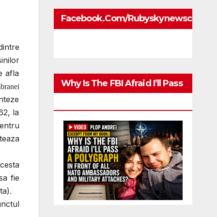
Facebook.com/rubyskynewscom
dintre
inilor
e afla
Why Is The FBI Afraid I’ll Pass
branei
enteze
A Polygraph
62, la
entru
teaza
Acesta
sa fie
ta).
unctul