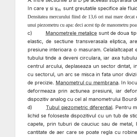
A
. intre sectiunile
B
si
D
pe aceeasi suprafata de 
In care γ si γ
sunt greutatile specifice ale flui
m
Densitatea mercurului fiind de 13,6 ori mai mare decat
unui piezometru cu apa: deci acest tip de manometru poate
c)
Manometrele metalice
sunt de doua tip
elastic, de sectiune transverasala eliptica, a
presiune interioara o masuram. Celalaltcapat es
tubului tinde a deveni circulara, iar axa tubulu
centrul arcului, deplaseaza un sector dintat, i
cu sectorul, un arc se misca in fata unor divi
de precizie.
Manometrul cu membrana
. In loc
deformeaza prin actiunea presiunii, iar defoma
dispozitiv analog cu cel al manometrului Bourd
d)
Tubul piezometric diferential
. Pentru m
lichid se foloseste dispozitivul cu un tub de s
capete, prin tuburi de cauciuc sau de metal, 
cantitate de aer care se poate regla cu robin