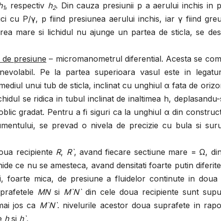
h
, respectiv
h
. Din cauza presiunii p a aerului inchis in 
1
2
ci cu P/γ, p fiind presiunea aerului inchis, iar γ fiind gre
rea mare si lichidul nu ajunge un partea de sticla, se de
 de presiune
– micromanometrul diferential. Acesta se co
nevolabil. Pe la partea superioara vasul este in legatu
ermediul unui tub de sticla, inclinat cu unghiul α fata de orizo
chidul se ridica in tubul inclinat de inaltimea h, deplasandu
oblic gradat. Pentru a fi siguri ca la unghiul α din construc
rumentului, se prevad o nivela de precizie cu bula si sur
oua recipiente
R
,
R`
, avand fiecare sectiune mare = Ω, di
ide ce nu se amesteca, avand densitati foarte putin diferite
i, foarte mica, de presiune a fluidelor continute in doua
uprafetele
MN
si
M`N`
din cele doua recipiente sunt supu
mai jos ca
M`N`
. nivelurile acestor doua suprafete in rap
ie
h
si
h`.