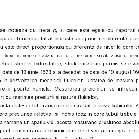
 se noteaza cu litera
p
, si care este egala cu raportul 
cipiului fundamental al hidrostaticii spune ca diferenta pres
ru este direct proportionala cu diferenta de nivel la care s
in tubul manometric este o masura a presiunii exercitate asupra mem
tuat studi in hidrostatica, studi care i-au permis sa inv
e data de 19 iunie 1623 si a decedat pe data de 19 august 16
 la dezvoltarea mecanicii fluidelor, unitatea de masura p
re ii poarta numele. Masurarea preiunilor se intrebuin
t cu marimea presiunii si natura fluidelor.
sta dintr-un tub transparent racordat la vasul lichidului. 
ra presiunea relativa) si inchis (caz in care tubul trebuie 
sa ramana un spatiu vid, acesta masurand presiunea absolu
 pentru masurarea presiunii unui lichid sau a unui gaz in p