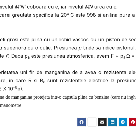
ivelul
M`N`
coboara cu є, iar nivelul
MN
urca cu є.
o
carei greutate specifica la 20
C este 998 si anilina pura a
ti grosi este plina cu un lichid vascos cu un piston de se
ta superiora cu o cutie. Presiunea
p
tinde sa ridice pistonul
ate
F
. Daca p
este presiunea atmosferica, avem F + p
Ω = 
a
a
rietatea uni fir de manganina de a avea o rezistenta elec
re, in care R si R
sunt rezistentele electrice la presiu
o
-6
2 X 10
p).
ina de manganina protejata intr-o capsula plina cu benzina (care nu ingh
a manometre