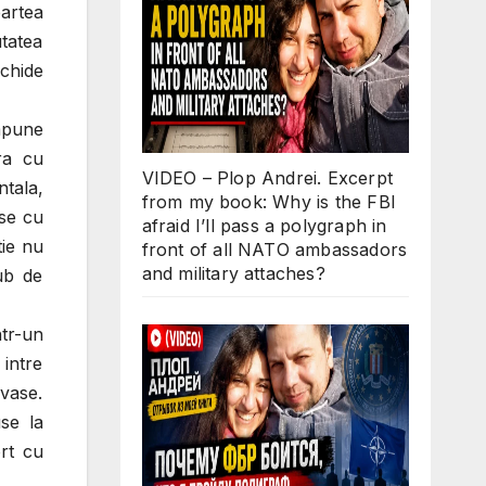
partea
utatea
schide
mpune
ra cu
VIDEO – Plop Andrei. Excerpt
ntala,
from my book: Why is the FBI
-se cu
afraid I’ll pass a polygraph in
tie nu
front of all NATO ambassadors
and military attaches?
ub de
ntr-un
 intre
 vase.
se la
ort cu