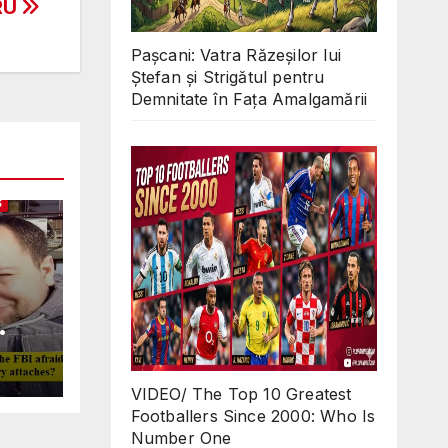
RU
Pașcani: Vatra Răzeșilor lui
Ștefan și Strigătul pentru
Demnitate în Fața Amalgamării
S
Why
ll
VIDEO/ The Top 10 Greatest
 in
Footballers Since 2000: Who Is
O
Number One