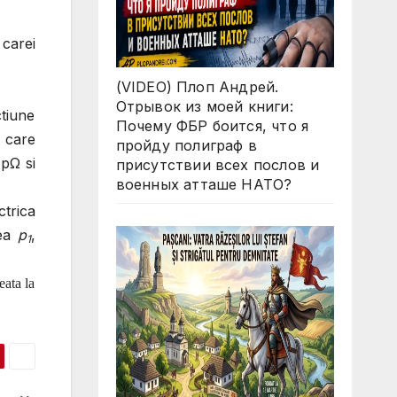
 carei
(VIDEO) Плоп Андрей.
Отрывок из моей книги:
ctiune
Почему ФБР боится, что я
, care
пройду полиграф в
pΩ si
присутствии всех послов и
военных атташе НАТО?
trica
nea
p
,
1
eata la