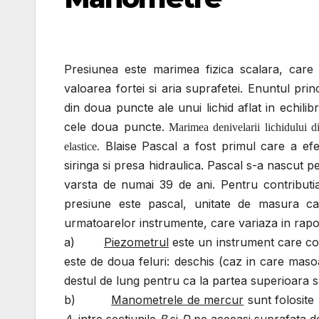
Presiunea este marimea fi
zica scalara, care
valoarea fortei si aria suprafetei. Enuntul prin
din doua puncte ale unui lichid aflat in echilib
cele doua puncte.
Marimea denivelarii lichidului d
Blaise Pascal a fost primul care a efec
elastice.
siringa si presa hidraulica. Pascal s-a nascut p
varsta de numai 39 de ani. Pentru contributia
presiune este pascal, unitate de masura ca
urmatoarelor instrumente, care variaza in rapor
a)
Piezometrul
este un instrument care con
este de doua feluri: deschis (caz in care masoa
destul de lung pentru ca la partea superioara 
b)
Manometrele de mercur
sunt folosite