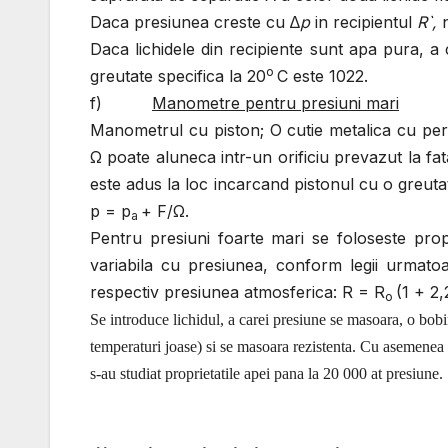
Daca presiunea creste cu ∆
p
in recipientul
R`,
n
Daca lichidele din recipiente sunt apa pura, a 
o
greutate specifica la 20
C este 1022.
f)
Manometre pentru presiuni mari
Manometrul cu piston; O cutie metalica cu pere
Ω poate aluneca intr-un orificiu prevazut la fa
este adus la loc incarcand pistonul cu o greut
p = p
+ F/Ω.
a
Pentru presiuni foarte mari se foloseste prop
variabila cu presiunea, conform legii urmatoa
respectiv presiunea atmosferica: R = R
(1 + 2,
o
Se introduce lichidul, a carei presiune se masoara, o bob
temperaturi joase) si se masoara rezistenta. Cu asemene
s-au studiat proprietatile apei pana la 20 000 at presiune.