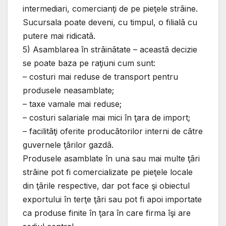
intermediari, comercianţi de pe pieţele strãine.
Sucursala poate deveni, cu timpul, o filialã cu
putere mai ridicatã.
5) Asamblarea în strãinãtate – aceastã decizie
se poate baza pe raţiuni cum sunt:
– costuri mai reduse de transport pentru
produsele neasamblate;
– taxe vamale mai reduse;
– costuri salariale mai mici în ţara de import;
– facilitãţi oferite producãtorilor interni de cãtre
guvernele ţãrilor gazdã.
Produsele asamblate în una sau mai multe ţãri
strãine pot fi comercializate pe pieţele locale
din ţãrile respective, dar pot face şi obiectul
exportului în terţe ţãri sau pot fi apoi importate
ca produse finite în ţara în care firma îşi are