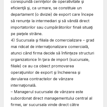
corespundã cerinţelor de operativitate şi
eficienţã şi, ca urmare, se constituie un
departament (o divizie) de export care începe
sã renunţe la intermediari şi sã vândã direct
importatorilor sau cumpãrãtorilor finali situaţi
pe pieţele strãine.
4) Sucursala şi filiala de comercializare – grad
mai ridicat de internaţionalizare comercialã,
atunci când firma decide sã înfiinţeze structuri
organizatorice în ţara de import (sucursale,
filiale) ce au ca obiect promovarea
operaţiunilor de export şi încheierea şi
derularea contractelor de vânzare
internaţionalã.
– Managerul sucursalei de vânzare este
subordonat direct managementului central al
firmei, iar sucursala vinde direct cãtre