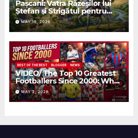
Pașcani: Vatra Răzeșilor lui
Ștefan și Strigătul pentru
Demnitate în Fața
MAY 15, 2026
Amalgamării
BEST OF THE BEST
BLOGGER
NEWS
VIDEO/ The Top 10 Greatest
Footballers Since 2000: Who
Is Number One
MAY 2, 2026