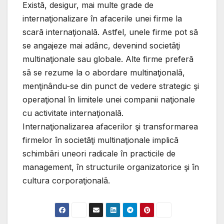
Existã, desigur, mai multe grade de
internaţionalizare în afacerile unei firme la
scarã internaţionalã. Astfel, unele firme pot sã
se angajeze mai adânc, devenind societãţi
multinaţionale sau globale. Alte firme preferã
sã se rezume la o abordare multinaţionalã,
menţinându-se din punct de vedere strategic şi
operaţional în limitele unei companii naţionale
cu activitate internaţionalã.
Internaţionalizarea afacerilor şi transformarea
firmelor în societãţi multinaţionale implicã
schimbãri uneori radicale în practicile de
management, în structurile organizatorice şi în
cultura corporaţionalã.