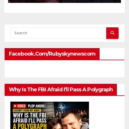
ambassadors and military
attaches?
Facebook.com/rubyskynewscom
Why Is The FBI Afraid I’ll Pass A Polygraph