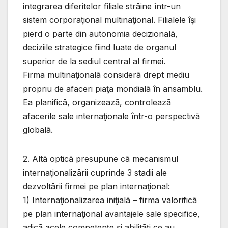
integrarea diferitelor filiale strãine într-un
sistem corporaţional multinaţional. Filialele îşi
pierd o parte din autonomia decizionalã,
deciziile strategice fiind luate de organul
superior de la sediul central al firmei.
Firma multinaţionalã considerã drept mediu
propriu de afaceri piaţa mondialã în ansamblu.
Ea planificã, organizeazã, controleazã
afacerile sale internaţionale într-o perspectivã
globalã.
2. Altã opticã presupune cã mecanismul
internaţionalizãrii cuprinde 3 stadii ale
dezvoltãrii firmei pe plan internaţional:
1) Internaţionalizarea iniţialã – firma valorificã
pe plan internaţional avantajele sale specifice,
adicã acele competenţe şi abilitãţi ce au