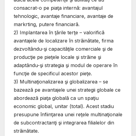
consacrat-o pe piaţa internã: avantajul
tehnologic, avantaje financiare, avantaje de
markrting, putere financiarã.
2) Implantarea în ţãrile terţe – valorificã
avantajele de localizare în strãinãtate, firma
dezvoltându-şi capacitãţile comerciale şi de
producţie pe pieţele locale şi strãine şi
adaptându-şi strategia şi modul de operare în
funcţie de specificul acestor pieţe.
3) Multinaţionalizarea şi globalizarea – se
bazeazã pe avantajele unei strategii globale ce
abordeazã piaţa globalã ca un spaţiu
economic global, unitar (total). Acest stadiu
presupune înfiinţarea unei reţele multinaţionale
de subcontractanţi şi integrarea filialelor din
strãinãtate.