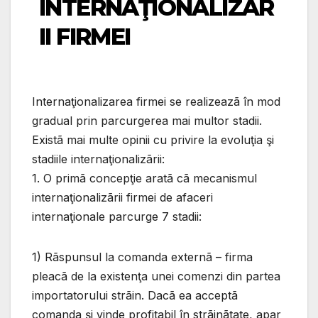
INTERNAŢIONALIZÃR
II FIRMEI
Internaţionalizarea firmei se realizeazã în mod
gradual prin parcurgerea mai multor stadii.
Existã mai multe opinii cu privire la evoluţia şi
stadiile internaţionalizãrii:
1. O primã concepţie aratã cã mecanismul
internaţionalizãrii firmei de afaceri
internaţionale parcurge 7 stadii:
1) Rãspunsul la comanda externã – firma
pleacã de la existenţa unei comenzi din partea
importatorului strãin. Dacã ea acceptã
comanda şi vinde profitabil în strãinãtate, apar