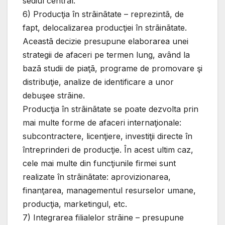
sediul central.
6) Producţia în strãinãtate – reprezintã, de
fapt, delocalizarea producţiei în strãinãtate.
Aceastã decizie presupune elaborarea unei
strategii de afaceri pe termen lung, având la
bazã studii de piaţã, programe de promovare şi
distribuţie, analize de identificare a unor
debuşee strãine.
Producţia în strãinãtate se poate dezvolta prin
mai multe forme de afaceri internaţionale:
subcontractere, licenţiere, investiţii directe în
întreprinderi de producţie. În acest ultim caz,
cele mai multe din funcţiunile firmei sunt
realizate în strãinãtate: aprovizionarea,
finanţarea, managementul resurselor umane,
producţia, marketingul, etc.
7) Integrarea filialelor strãine – presupune