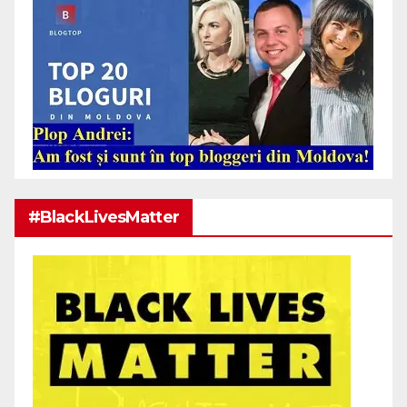
#BlackLivesMatter