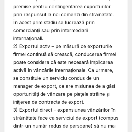
premise pentru contingentarea exporturilor
prin rãspunsul la noi comenzi din strãinãtate.
În acest prim stadiu se lucreazã prin
comercianţii sau prin intermediarii
internaţionali.
2) Exportul activ – pe mãsurã ce exporturile
firmei continuã sã creascã, conducerea firmei
poate considera cã este necesarã implicarea
activã în vânzãrile internaţionale. Ca urmare,
se constituie un serviciu condus de un
manager de export, ce are misiunea de a gãsi
oportunitãţi de vânzare pe pieţele strãine şi
iniţierea de contracte de export.
3) Exportul direct – expansiunea vânzãrilor în
strãinãtate face ca serviciul de export (compus
dintr-un numãr redus de persoane) sã nu mai