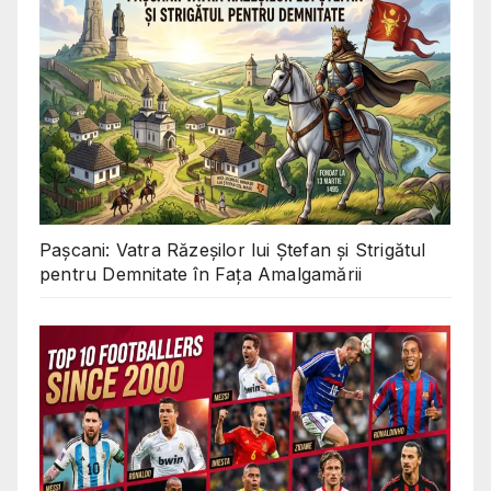
Pașcani: Vatra Răzeșilor lui Ștefan și Strigătul
pentru Demnitate în Fața Amalgamării