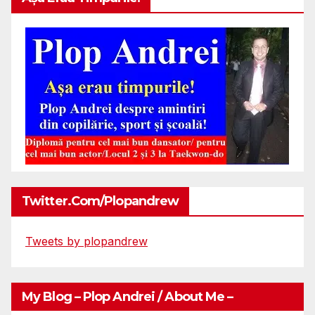
Twitter.com/plopandrew
Tweets by plopandrew
My Blog – Plop Andrei / About Me –