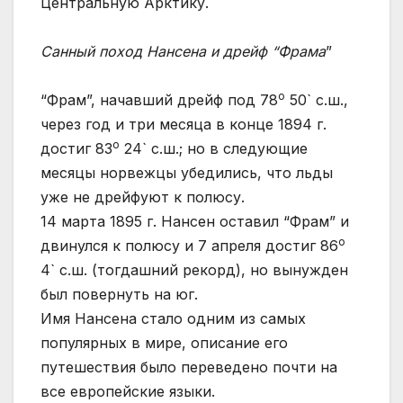
Центральную Арктику.
Санный поход Нансена и дрейф “Фрама
”
o
“Фрам”, начавший дрейф под 78
50` с.ш.,
через год и три месяца в конце 1894 г.
o
достиг 83
24` с.ш.; но в следующие
месяцы норвежцы убедились, что льды
уже не дрейфуют к полюсу.
14 марта 1895 г. Нансен оставил “Фрам” и
o
двинулся к полюсу и 7 апреля достиг 86
4` с.ш. (тогдашний рекорд), но вынужден
был повернуть на юг.
Имя Нансена стало одним из самых
популярных в мире, описание его
путешествия было переведено почти на
все европейские языки.