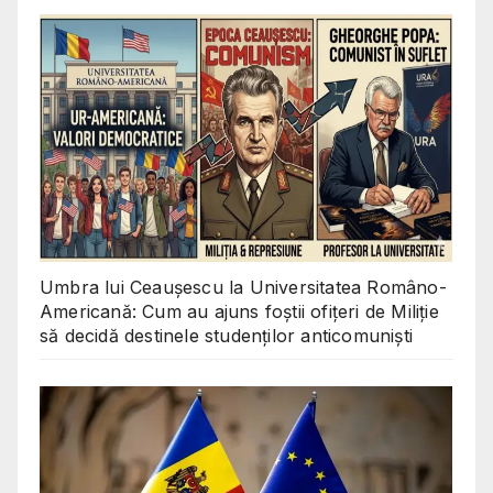
Umbra lui Ceaușescu la Universitatea Româno-
Americană: Cum au ajuns foștii ofițeri de Miliție
să decidă destinele studenților anticomuniști