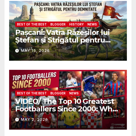
военных атташе НАТО?
BEST OF THE BEST
BLOGGER
HISTORY
NEWS
Pașcani: Vatra Răzeșilor lui
Ștefan și Strigătul pentru
Demnitate în Fața
MAY 15, 2026
Amalgamării
BEST OF THE BEST
BLOGGER
NEWS
VIDEO/ The Top 10 Greatest
Footballers Since 2000: Who
Is Number One
MAY 2, 2026