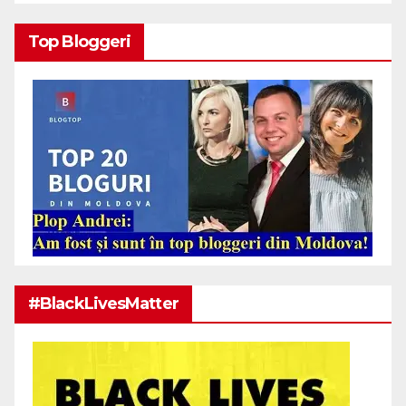
Top Bloggeri
#BlackLivesMatter