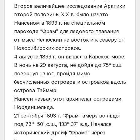
Второе величайшее исследование Арктики
второй половины Х!Х в. было начато
Нансеном в 1893 г. на специальном
пароходе “Фрам” для ледового плавания
от мыса Челюскин на восток и к северу от
Новосибирских островов.
4 августа 1893 г. он вышел в Карское море.
о
В ночь на 29 августа, не дойдя до 75
с.ш.
повернул на юг, пройдя мимо
бесчисленных островов и островков вдоль
острова Таймыр.
Нансен назвал этот архипелаг островами
Норденшельда.
21 сентября 1893 г. “Фрам” вмерз во льды
о
о
под 78
50` с.ш., 133
37` в.д. Начался
исторический дрейф “Фрама” через