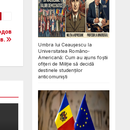
одов
в.
Umbra lui Ceaușescu la
Universitatea Româno-
Americană: Cum au ajuns foștii
ofițeri de Miliție să decidă
destinele studenților
anticomuniști