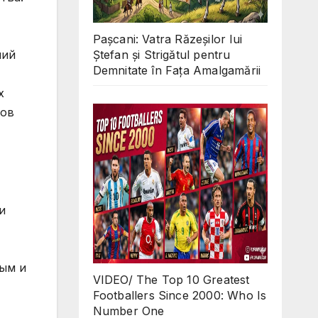
Pașcani: Vatra Răzeșilor lui
ний
Ștefan și Strigătul pentru
Demnitate în Fața Amalgamării
х
ров
и
ным и
VIDEO/ The Top 10 Greatest
Footballers Since 2000: Who Is
Number One