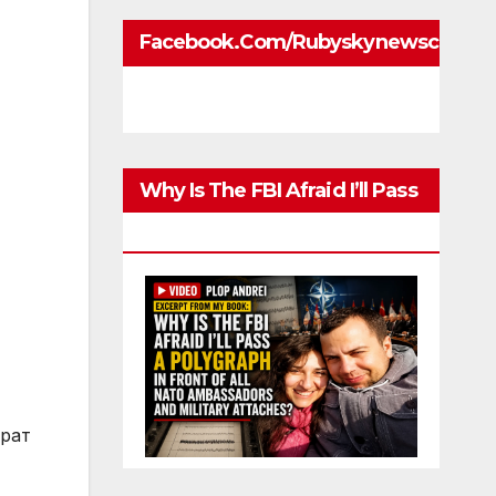
Facebook.com/rubyskynewscom
Why Is The FBI Afraid I’ll Pass
A Polygraph
трат