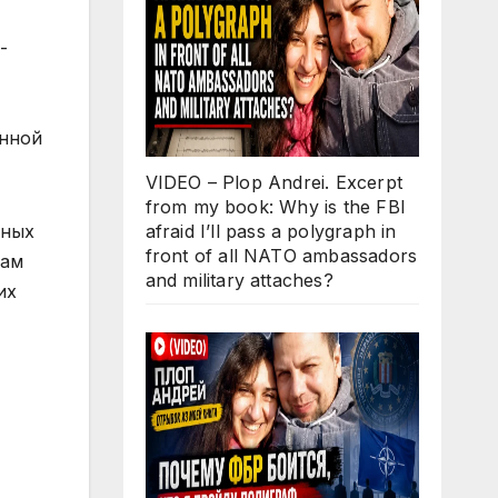
-
анной
VIDEO – Plop Andrei. Excerpt
from my book: Why is the FBI
afraid I’ll pass a polygraph in
жных
front of all NATO ambassadors
там
and military attaches?
их