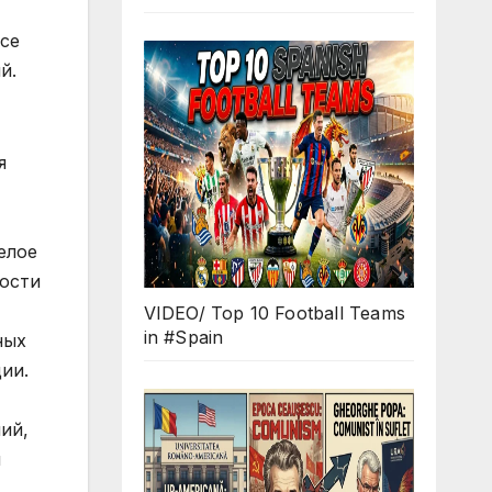
се
й.
я
елое
мости
VIDEO/ Top 10 Football Teams
in #Spain
ных
ии.
ий,
и