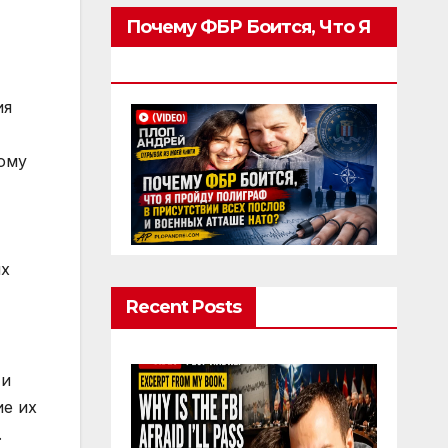
Почему ФБР Боится, Что Я
Пройду Полиграф
ия
ому
т
ых
Recent Posts
 и
ие их
.