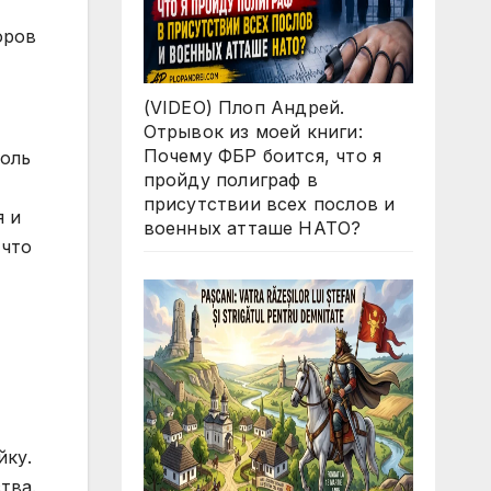
оров
(VIDEO) Плоп Андрей.
Отрывок из моей книги:
Почему ФБР боится, что я
роль
пройду полиграф в
присутствии всех послов и
я и
военных атташе НАТО?
 что
йку.
тва.