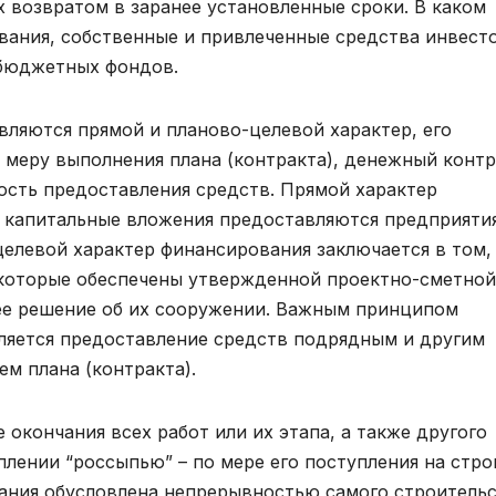
х возвратом в заранее установленные сроки. В каком
вания, собственные и привлеченные средства инвест
ебюджетных фондов.
ляются прямой и планово-целевой характер, его
 меру выполнения плана (контракта), денежный конт
ость предоставления средств. Прямой характер
а капитальные вложения предоставляются предприяти
елевой характер финансирования заключается в том,
 которые обеспечены утвержденной проектно-сметной
е решение об их сооружении. Важным принципом
ляется предоставление средств подрядным и другим
м плана (контракта).
 окончания всех работ или их этапа, а также другого
плении “россыпью” – по мере его поступления на стро
ния обусловлена непрерывностью самого строительс