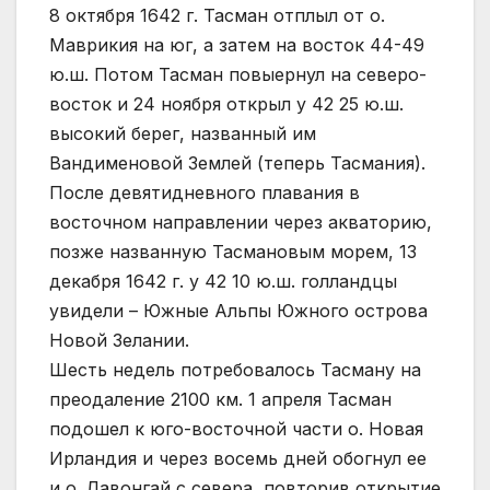
8 октября 1642 г. Тасман отплыл от о.
Маврикия на юг, а затем на восток 44-49
ю.ш. Потом Тасман повыернул на северо-
восток и 24 ноября открыл у 42 25 ю.ш.
высокий берег, названный им
Вандименовой Землей (теперь Тасмания).
После девятидневного плавания в
восточном направлении через акваторию,
позже названную Тасмановым морем, 13
декабря 1642 г. у 42 10 ю.ш. голландцы
увидели – Южные Альпы Южного острова
Новой Зелании.
Шесть недель потребовалось Тасману на
преодаление 2100 км. 1 апреля Тасман
подошел к юго-восточной части о. Новая
Ирландия и через восемь дней обогнул ее
и о. Лавонгай с севера, повторив открытие