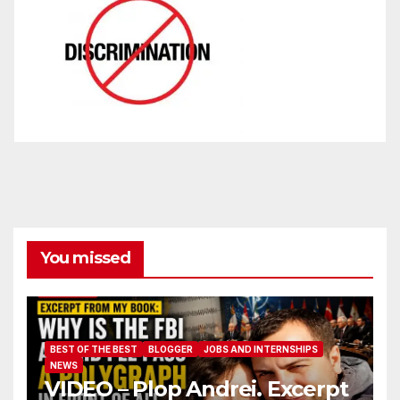
You missed
BEST OF THE BEST
BLOGGER
JOBS AND INTERNSHIPS
NEWS
VIDEO – Plop Andrei. Excerpt