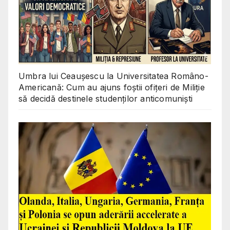
Umbra lui Ceaușescu la Universitatea Româno-
Americană: Cum au ajuns foștii ofițeri de Miliție
să decidă destinele studenților anticomuniști