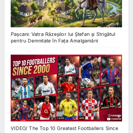
Pașcani: Vatra Răzeșilor lui Ștefan și Strigătul
pentru Demnitate în Fața Amalgamării
VIDEO/ The Top 10 Greatest Footballers Since