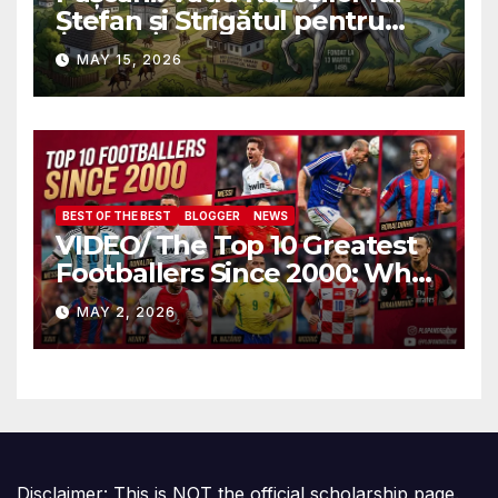
Ștefan și Strigătul pentru
Demnitate în Fața
MAY 15, 2026
Amalgamării
BEST OF THE BEST
BLOGGER
NEWS
VIDEO/ The Top 10 Greatest
Footballers Since 2000: Who
Is Number One
MAY 2, 2026
Disclaimer: This is NOT the official scholarship page.