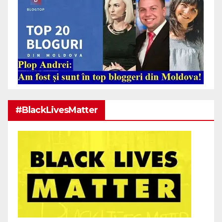
#BlackLivesMatter