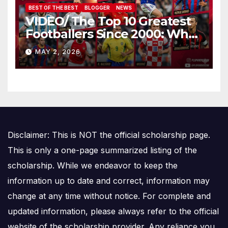
BEST OF THE BEST
BLOGGER
NEWS
VIDEO/ The Top 10 Greatest
Footballers Since 2000: Who
Is Number One
MAY 2, 2026
Disclaimer: This is NOT the official scholarship page.
This is only a one-page summarized listing of the
scholarship. While we endeavor to keep the
information up to date and correct, information may
change at any time without notice. For complete and
updated information, please always refer to the official
website of the scholarship provider. Any reliance you