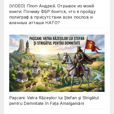
(VIDEO) Плоп Андрей. Отрывок из моей
книги: Почему ФБР боится, что я пройду
полиграф в присутствии всех послов и
военных атташе НАТО?
Pașcani: Vatra Răzeșilor lui Ștefan și Strigătul
pentru Demnitate în Fața Amalgamării