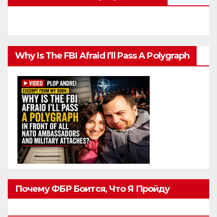
Why Is The FBI Afraid I’ll Pass A Polygraph
Почему ФБР Боится, Что Я Пройду
Полиграф