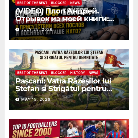
BEST OF THE BEST
BLOGGER
NEWS
(VIDEO) Плоп Андрей.
Отрывок из моей книги:
Почему ФБР боится, что я
JULY 25, 2026
пройду полиграф в
присутствии всех послов и
военных атташе НАТО?
BEST OF THE BEST
BLOGGER
HISTORY
NEWS
Pașcani: Vatra Răzeșilor lui
Ștefan și Strigătul pentru
Demnitate în Fața
MAY 15, 2026
Amalgamării