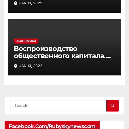
JAN 13, 2022
ЭКОНОМИКА
Воспроизводство
общественного капитала.
Догма А. Смита
JAN 13, 2022
Facebook.com/rubyskynewscom