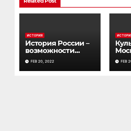
Related Post
ИСТОРИЯ
ИСТОРИ
История России –
Кул
возможности
Мос
изучения
госу
FEB 20, 2022
FEB 2