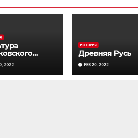
Я
ьтура
ИСТОРИЯ
ковского
Древняя Русь
дарства
0, 2022
FEB 20, 2022