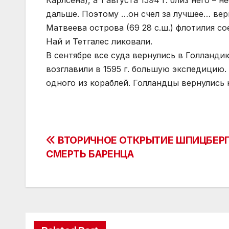
Карлсена), а 1 августа 1594 г. близ него 
дальше. Поэтому …он счел за лучшее… верн
Матвеева острова (69 28 с.ш.) флотилия с
Най и Тетгалес ликовали.
В сентябре все суда вернулись в Голланди
возглавили в 1595 г. большую экспедицию
одного из кораблей. Голландцы вернулись 
Post
ВТОРИЧНОЕ ОТКРЫТИЕ ШПИЦБЕРГ
СМЕРТЬ БАРЕНЦА
navigation