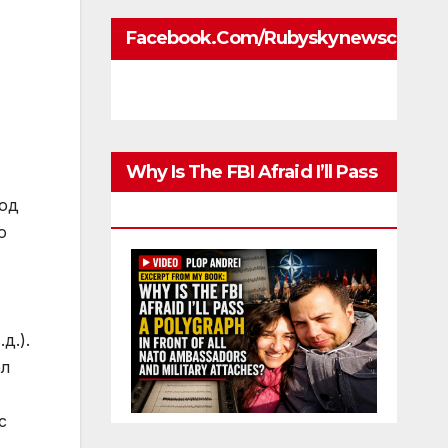
Facebook.com/rubyskynewscom
Why Is The FBI Afraid I’ll Pass
под
A Polygraph
о
д.).
ел
с