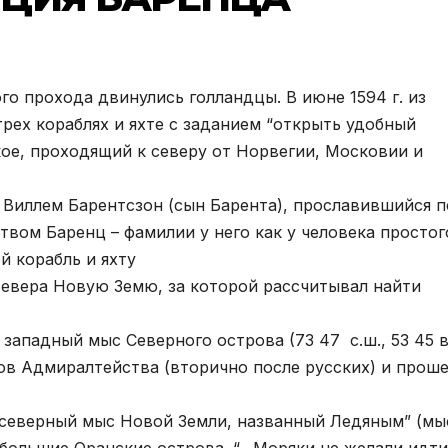
го прохода двинулись голландцы. В июне 1594 г. из
рех кораблях и яхте с заданием “открыть удобный
кое, проходящий к северу от Норвегии, Московии и
Виллем Барентсзон (сын Барента), прославившийся 
вом Баренц – фамилии у него как у человека простог
й корабль и яхту
 севера Новую Земю, за которой рассчитывал найти
западный мыс Северного острова (73 47 с.ш., 53 45 в.
ов Адмиралтейства (вторично после русских) и прош
й северный мыс Новой Земли, названный Ледяным” (мы