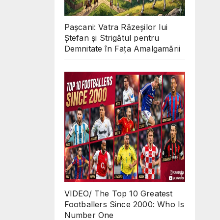
Pașcani: Vatra Răzeșilor lui
Ștefan și Strigătul pentru
Demnitate în Fața Amalgamării
VIDEO/ The Top 10 Greatest
Footballers Since 2000: Who Is
Number One