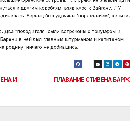
– небольшие Оранские острова. “…Моряки не желали идти
уться к другим кораблям, взяв курс к Вайгачу…” У
оединилась. Баренц был удручен “поражением”, капита
ю. Два “победителя” были встречены с триумфом и
. Баренц в ней был главным штурманом и капитаном
на родину, ничего не добившись.
ЕНА И
ПЛАВАНИЕ СТИВЕНА БАРР