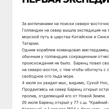
За англичанами на поиски северо-восточно
Голландии на север вышла экспедиция на т
морской путь в царства Китайское и Синс
Татарии.
Одним кораблем командовал амстердамец 
обычным у голландцев сокращенным отчест
происхождения не было. Баренц повел сво
на северо-восток, с тем чтобы обогнуть с
свободное ото льда море.
4 июля он увидел мыс, видимо, Сухой Нос, 
Продвигаясь на север Баренц открыл остр
пролив, отделяющий его от Новой Земли.
29 июля Баренц открыл у 77 с.ш. “Крайни