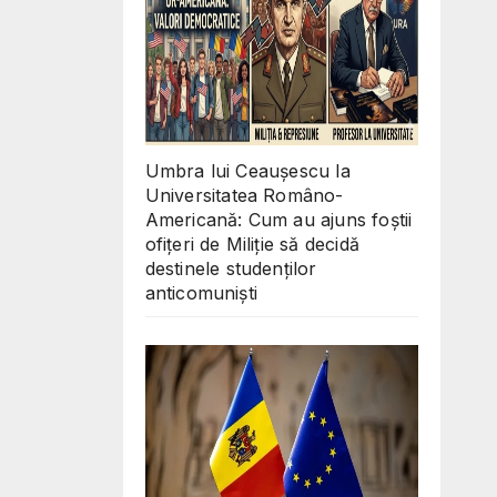
Umbra lui Ceaușescu la
Universitatea Româno-
Americană: Cum au ajuns foștii
ofițeri de Miliție să decidă
destinele studenților
anticomuniști