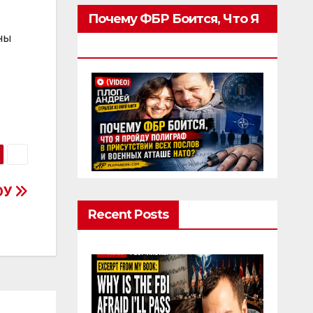
Почему ФБР Боится, Что Я
ны
Пройду Полиграф
ОУ
Recent Posts