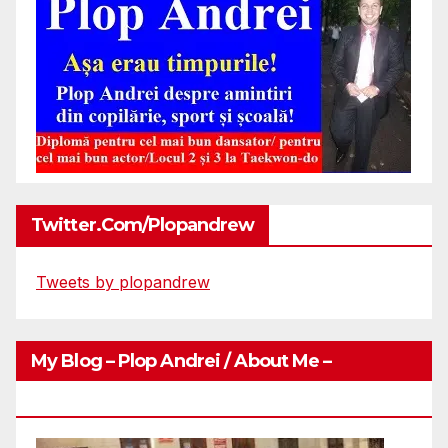
Twitter.com/plopandrew
Tweets by plopandrew
My Blog – Plop Andrei / About Me –
Http://plopandrei.com/category/about-Me