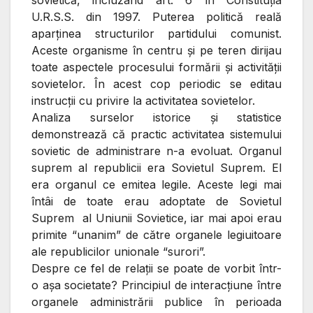
sovietică, incluzând art. 6 în Constituţia
U.R.S.S. din 1997. Puterea politică reală
aparţinea structurilor partidului comunist.
Aceste organisme în centru şi pe teren dirijau
toate aspectele procesului formării şi activităţii
sovietelor. În acest cop periodic se editau
instrucţii cu privire la activitatea sovietelor.
Analiza surselor istorice şi statistice
demonstrează că practic activitatea sistemului
sovietic de administrare n-a evoluat. Organul
suprem al republicii era Sovietul Suprem. El
era organul ce emitea legile. Aceste legi mai
întâi de toate erau adoptate de Sovietul
Suprem al Uniunii Sovietice, iar mai apoi erau
primite “unanim” de către organele legiuitoare
ale republicilor unionale “surori”.
Despre ce fel de relaţii se poate de vorbit într-
o aşa societate? Principiul de interacţiune între
organele administrării publice în perioada