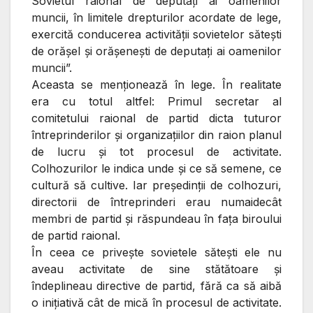
Sovietul raional de deputaţi ai oamenilor
muncii, în limitele drepturilor acordate de lege,
exercită conducerea activităţii sovietelor săteşti
de orăşel şi orăşeneşti de deputaţi ai oamenilor
muncii”.
Aceasta se menţionează în lege. În realitate
era cu totul altfel: Primul secretar al
comitetului raional de partid dicta tuturor
întreprinderilor şi organizaţiilor din raion planul
de lucru şi tot procesul de activitate.
Colhozurilor le indica unde şi ce să semene, ce
cultură să cultive. Iar preşedinţii de colhozuri,
directorii de întreprinderi erau numaidecât
membri de partid şi răspundeau în faţa biroului
de partid raional.
În ceea ce priveşte sovietele săteşti ele nu
aveau activitate de sine stătătoare şi
îndeplineau directive de partid, fără ca să aibă
o iniţiativă cât de mică în procesul de activitate.