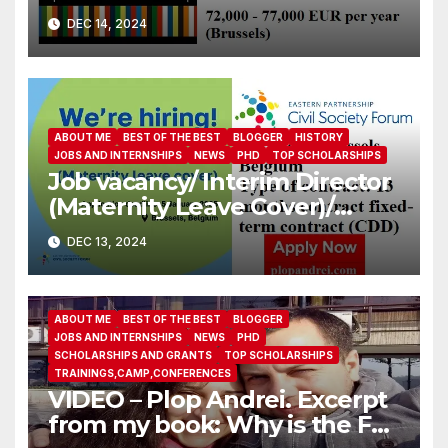
Government Partnership
DEC 14, 2024
ABOUT ME
BEST OF THE BEST
BLOGGER
HISTORY
JOBS AND INTERNSHIPS
NEWS
PHD
TOP SCHOLARSHIPS
Job vacancy/ Interim Director
(Maternity Leave Cover)/
Eastern Partnership Civil
DEC 13, 2024
Society Forum
ABOUT ME
BEST OF THE BEST
BLOGGER
JOBS AND INTERNSHIPS
NEWS
PHD
SCHOLARSHIPS AND GRANTS
TOP SCHOLARSHIPS
TRAININGS,CAMP,CONFERENCES
VIDEO – Plop Andrei. Excerpt
from my book: Why is the FBI