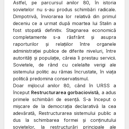
Astfel, pe parcursul anilor 80, în istoria
sovietelor nu s-au produs schimbări radicale.
Dimpotrivă, înviorarea lor relativă din primul
deceniu ce a urmat după moartea lui Stalin a
fost stopată definitiv. Stagnarea economică
completamente s-a răsfrânt şi asupra
raporturilor şi relaţiilor între organele
administraţiei publice de diferite niveluri, între
autorităţi şi populaţie, căreia îi prestau servicii.
Sovietele, de rând cu celelalte verigi ale
sistemului politic au rămas încrustate, în viaţa
politică predomina conservatismul.
Doar mijlocul anilor 80, când în URSS a
început
Restructurarea gorbaciovistă
, a adus
primele schimbări de esenţă. S-a început o
mişcare de la democraţia declarativă la cea
adevărată, Restructurarea sistemului public a
dus la schimbarea formei şi conţinutului
sovietelor, la restructurări principale ale