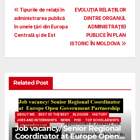
Post
Tipurile de relaţii în
EVOLUŢIA RELAŢIILOR
administrarea publică
DINTRE ORGANUL
navigation
în unele ţări din Europa
ADMINISTRAŢIEI
Centrală şi de Est
PUBLICE ÎN PLAN
ISTORIC ÎN MOLDOVA
Related Post
ABOUT ME
BEST OF THE BEST
BLOGGER
HISTORY
JOBS AND INTERNSHIPS
NEWS
PHD
TOP SCHOLARSHIPS
Job vacancy/ Senior Regional
Coordinator at Europe Open