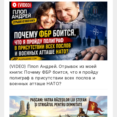
(VIDEO) Плоп Андрей. Отрывок из моей
книги: Почему ФБР боится, что я пройду
полиграф в присутствии всех послов и
военных атташе НАТО?