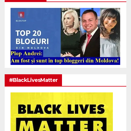
#BlackLivesMatter