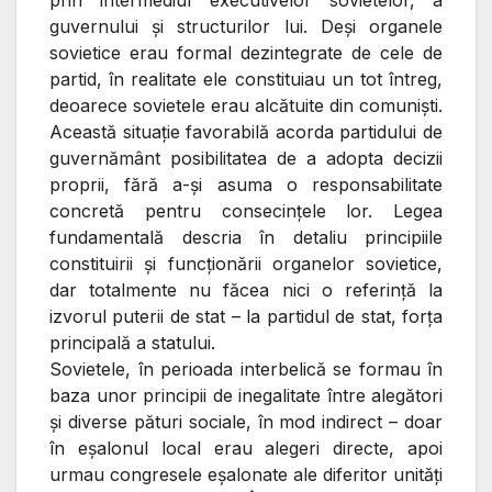
prin intermediul executivelor sovietelor, a
guvernului şi structurilor lui. Deşi organele
sovietice erau formal dezintegrate de cele de
partid, în realitate ele constituiau un tot întreg,
deoarece sovietele erau alcătuite din comunişti.
Această situaţie favorabilă acorda partidului de
guvernământ posibilitatea de a adopta decizii
proprii, fără a-şi asuma o responsabilitate
concretă pentru consecinţele lor. Legea
fundamentală descria în detaliu principiile
constituirii şi funcţionării organelor sovietice,
dar totalmente nu făcea nici o referinţă la
izvorul puterii de stat – la partidul de stat, forţa
principală a statului.
Sovietele, în perioada interbelică se formau în
baza unor principii de inegalitate între alegători
şi diverse pături sociale, în mod indirect – doar
în eşalonul local erau alegeri directe, apoi
urmau congresele eşalonate ale diferitor unităţi