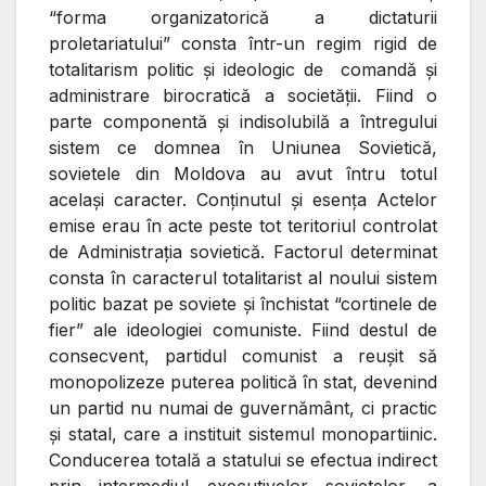
“forma organizatorică a dictaturii
proletariatului” consta într-un regim rigid de
totalitarism politic şi ideologic de comandă şi
administrare birocratică a societăţii. Fiind o
parte componentă şi indisolubilă a întregului
sistem ce domnea în Uniunea Sovietică,
sovietele din Moldova au avut întru totul
acelaşi caracter. Conţinutul şi esenţa Actelor
emise erau în acte peste tot teritoriul controlat
de Administraţia sovietică. Factorul determinat
consta în caracterul totalitarist al noului sistem
politic bazat pe soviete şi închistat “cortinele de
fier” ale ideologiei comuniste. Fiind destul de
consecvent, partidul comunist a reuşit să
monopolizeze puterea politică în stat, devenind
un partid nu numai de guvernământ, ci practic
şi statal, care a instituit sistemul monopartiinic.
Conducerea totală a statului se efectua indirect