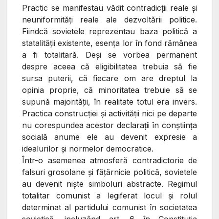
Practic se manifestau vădit contradicţii reale şi
neuniformităţi reale ale dezvoltării politice.
Fiindcă sovietele reprezentau baza politică a
statalităţii existente, esenţa lor în fond rămânea
a fi totalitară. Deşi se vorbea permanent
despre aceea că eligibilitatea trebuia să fie
sursa puterii, că fiecare om are dreptul la
opinia proprie, că minoritatea trebuie să se
supună majorităţii, în realitate totul era invers.
Practica construcţiei şi activităţii nici pe departe
nu corespundea acestor declaraţii în conştiinţa
socială anume ele au devenit expresie a
idealurilor şi normelor democratice.
Într-o asemenea atmosferă contradictorie de
falsuri grosolane şi făţărnicie politică, sovietele
au devenit nişte simboluri abstracte. Regimul
totalitar comunist a legiferat locul şi rolul
determinat al partidului comunist în societatea