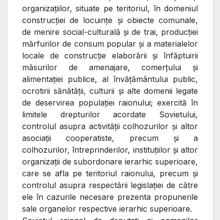
organizaţiilor, situate pe teritoriul, în domeniul
construcţiei de locuinţe şi obiecte comunale,
de menire social-culturală şi de trai, producţiei
mărfurilor de consum popular şi a materialelor
locale de construcţie elaborării şi înfăptuirii
măsurilor de amenajare, comerţului şi
alimentaţiei publice, al învăţământului public,
ocrotirii sănătăţii, culturii şi alte domenii legate
de deservirea populaţiei raionului; exercită în
limitele drepturilor acordate Sovietului,
controlul asupra activităţii colhozurilor şi altor
asociaţii cooperatiste, precum şi a
colhozurilor, întreprinderilor, instituţiilor şi altor
organizaţii de subordonare ierarhic superioare,
care se afla pe teritoriul raionului, precum şi
controlul asupra respectării legislaţiei de către
ele în cazurile necesare prezenta propunerile
sale organelor respective ierarhic superioare.