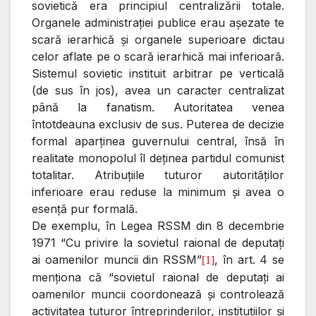
sovietică era principiul centralizării totale.
Organele administraţiei publice erau aşezate te
scară ierarhică şi organele superioare dictau
celor aflate pe o scară ierarhică mai inferioară.
Sistemul sovietic instituit arbitrar pe verticală
(de sus în jos), avea un caracter centralizat
până la fanatism. Autoritatea venea
întotdeauna exclusiv de sus. Puterea de decizie
formal aparţinea guvernului central, însă în
realitate monopolul îl deţinea partidul comunist
totalitar. Atribuţiile tuturor autorităţilor
inferioare erau reduse la minimum şi avea o
esenţă pur formală.
De exemplu, în Legea RSSM din 8 decembrie
1971 “Cu privire la sovietul raional de deputaţi
ai oamenilor muncii din RSSM”
, în art. 4 se
[1]
menţiona că “sovietul raional de deputaţi ai
oamenilor muncii coordonează şi controlează
activitatea tuturor întreprinderilor, instituţiilor şi