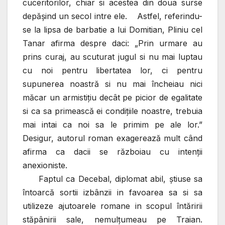
cuceritorilor, chiar si acestea din doua surse
depăşind un secol intre ele.
Astfel, referindu-
se la lipsa de barbatie a lui Domitian, Pliniu cel
Tanar afirma despre daci: „Prin urmare au
prins curaj, au scuturat jugul si nu mai luptau
cu noi pentru libertatea lor, ci pentru
supunerea noastră si nu mai încheiau nici
măcar un armistiţiu decât pe picior de egalitate
si ca sa primească ei condiţiile noastre, trebuia
mai intai ca noi sa le primim pe ale lor.”
Desigur, autorul roman exagerează mult când
afirma ca dacii se războiau cu intenţii
anexioniste.
Faptul ca Decebal, diplomat abil, ştiuse sa
întoarcă sortii izbânzii in favoarea sa si sa
utilizeze ajutoarele romane in scopul întăririi
stăpânirii sale, nemulţumeau pe Traian.