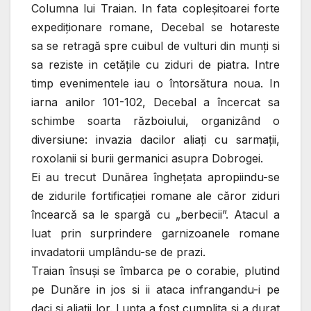
Columna lui Traian. In fata copleşitoarei forte
expediţionare romane, Decebal se hotareste
sa se retragă spre cuibul de vulturi din munţi si
sa reziste in cetăţile cu ziduri de piatra. Intre
timp evenimentele iau o întorsătura noua. In
iarna anilor 101-102, Decebal a încercat sa
schimbe soarta războiului, organizând o
diversiune: invazia dacilor aliaţi cu sarmaţii,
roxolanii si burii germanici asupra Dobrogei.
Ei au trecut Dunărea îngheţata apropiindu-se
de zidurile fortificaţiei romane ale căror ziduri
încearcă sa le spargă cu „berbecii”. Atacul a
luat prin surprindere garnizoanele romane
invadatorii umplându-se de prazi.
Traian însuşi se îmbarca pe o corabie, plutind
pe Dunăre in jos si ii ataca infrangandu-i pe
daci si aliaţii lor. Lupta a fost cumplita si a durat