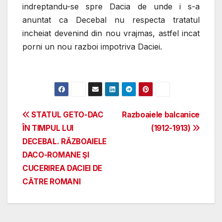
indreptandu-se spre Dacia de unde i s-a
anuntat ca Decebal nu respecta tratatul
incheiat devenind din nou vrajmas, astfel incat
porni un nou razboi impotriva Daciei.
Post
STATUL GETO-DAC
Razboaiele balcanice
ÎN TIMPUL LUI
(1912-1913)
navigation
DECEBAL. RĂZBOAIELE
DACO-ROMANE ŞI
CUCERIREA DACIEI DE
CĂTRE ROMANI