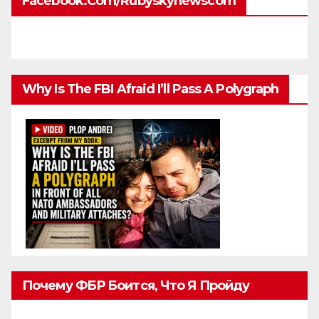
Facebook.com/rubyskynewscom
Why Is The FBI Afraid I’ll Pass A Polygraph
Почему ФБР Боится, Что Я Пройду
Полиграф