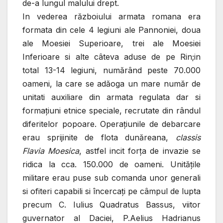
de-a lungul malului drept.
In vederea războiului armata romana era
formata din cele 4 legiuni ale Pannoniei, doua
ale Moesiei Superioare, trei ale Moesiei
Inferioare si alte câteva aduse de pe Rin;in
total 13-14 legiuni, numărând peste 70.000
oameni, la care se adăoga un mare număr de
unitati auxiliare din armata regulata dar si
formaţiuni etnice speciale, recrutate din rândul
diferitelor popoare. Operaţiunile de debarcare
erau sprijinite de flota dunăreana,
classis
Flavia Moesica
, astfel incit forţa de invazie se
ridica la cca. 150.000 de oameni. Unităţile
militare erau puse sub comanda unor generali
si ofiteri capabili si încercaţi pe câmpul de lupta
precum C. Iulius Quadratus Bassus, viitor
guvernator al Daciei, P.Aelius Hadrianus