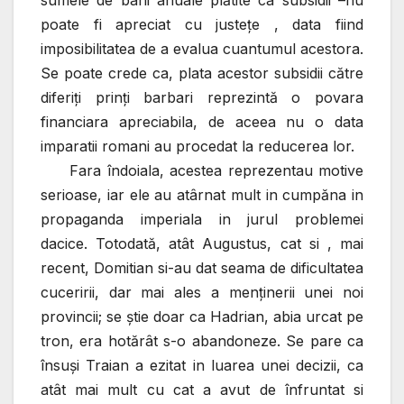
sumele de bani anuale plătite ca subsidii –nu
poate fi apreciat cu justeţe , data fiind
imposibilitatea de a evalua cuantumul acestora.
Se poate crede ca, plata acestor subsidii către
diferiţi prinţi barbari reprezintă o povara
financiara apreciabila, de aceea nu o data
imparatii romani au procedat la reducerea lor.
Fara îndoiala, acestea reprezentau motive
serioase, iar ele au atârnat mult in cumpăna in
propaganda imperiala in jurul problemei
dacice. Totodată, atât Augustus, cat si , mai
recent, Domitian si-au dat seama de dificultatea
cuceririi, dar mai ales a menţinerii unei noi
provincii; se ştie doar ca Hadrian, abia urcat pe
tron, era hotărât s-o abandoneze. Se pare ca
însuşi Traian a ezitat in luarea unei decizii, ca
atât mai mult cu cat a avut de înfruntat si