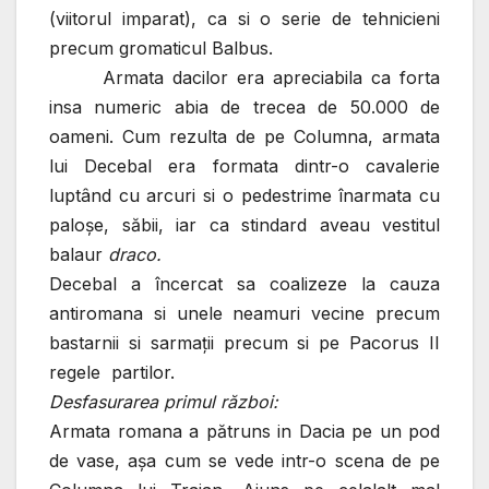
(viitorul imparat), ca si o serie de tehnicieni
precum gromaticul Balbus.
Armata dacilor era apreciabila ca forta
insa numeric abia de trecea de 50.000 de
oameni. Cum rezulta de pe Columna, armata
lui Decebal era formata dintr-o cavalerie
luptând cu arcuri si o pedestrime înarmata cu
paloşe, săbii, iar ca stindard aveau vestitul
balaur
draco.
Decebal a încercat sa coalizeze la cauza
antiromana si unele neamuri vecine precum
bastarnii si sarmaţii precum si pe Pacorus II
regele partilor.
Desfasurarea primul război:
Armata romana a pătruns in Dacia pe un pod
de vase, aşa cum se vede intr-o scena de pe