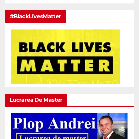
#BlackLivesMatter
Lucrarea De Master