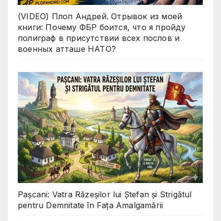
(VIDEO) Плоп Андрей. Отрывок из моей
книги: Почему ФБР боится, что я пройду
полиграф в присутствии всех послов и
военных атташе НАТО?
Pașcani: Vatra Răzeșilor lui Ștefan și Strigătul
pentru Demnitate în Fața Amalgamării