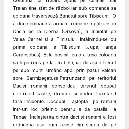
Columna lui Traian. Ajuns pe celalalt mal
Traian tine sfat de război iar sub comanda sa
coloana traversează Banatul spre Tibiscum. O
a doua coloana a armatei romane a pătruns in
Dacia pe la Dierna (Orsova), a înaintat pe
Valea Cernei si a Timisului, întâlnindu-se cu
prima coloana la Tibiscum (Jupa, langa
Caransebes). Este posibil ca o a treia coloana
sa fi pătruns pe la Drobeta, iar de aici a trecut
pe sub munţi urcând apoi prin pasul Valcan
spre Sarmizegetusa.Patrunzand pe teritoriul
Daciei romanii consolidau terenul ocupat
contruind castre, drumuri si poduri înaintând
fara incidente. Decebal ii aştepta pe romani
intr-un loc prielnic pentru a da bătălia, la
Tapae. Încleştarea dintre daci si romani a fost
crâncena asa cum reiese din scena de pe