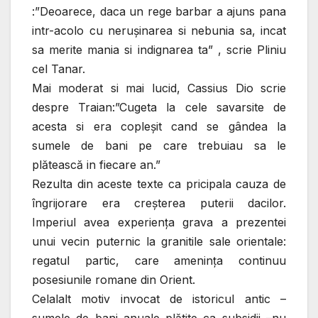
:”Deoarece, daca un rege barbar a ajuns pana
intr-acolo cu neruşinarea si nebunia sa, incat
sa merite mania si indignarea ta” , scrie Pliniu
cel Tanar.
Mai moderat si mai lucid, Cassius Dio scrie
despre Traian:”Cugeta la cele savarsite de
acesta si era copleşit cand se gândea la
sumele de bani pe care trebuiau sa le
plătească in fiecare an.”
Rezulta din aceste texte ca pricipala cauza de
îngrijorare era creşterea puterii dacilor.
Imperiul avea experienţa grava a prezentei
unui vecin puternic la granitile sale orientale:
regatul partic, care ameninţa continuu
posesiunile romane din Orient.
Celalalt motiv invocat de istoricul antic –