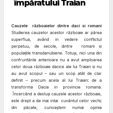
împăratului Traian
Cauzele războaielor dintre daci si romani
Studierea
cauzelor acestor
războaie ar părea
superflua, având in vedere conflictul
perpetuu, de secole, dintre romani si
populaţiile transdanubiene. Totuşi, nici una din
confruntările anterioare nu a avut amploarea
celor doua războaie dacice ale lui Traian si nu
au avut scopul – sau un scop atât de clar
definit – precum acela al lui Traian: de a
transforma Dacia in provincie romana.
Încercând a desluşi cauzele acestor războaie,
este drept a da mai intai cuvântul celor vechi;
din păcate, cunoaştem numai opinia