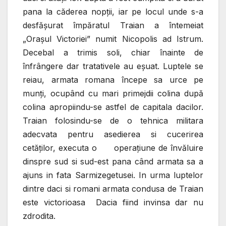
pana la căderea nopţii, iar pe locul unde s-a
desfăşurat împăratul Traian a întemeiat
„Oraşul Victoriei” numit Nicopolis ad Istrum.
Decebal a trimis soli, chiar înainte de
înfrângere dar tratativele au eşuat. Luptele se
reiau, armata romana începe sa urce pe
munţi, ocupând cu mari primejdii colina după
colina apropiindu-se astfel de capitala dacilor.
Traian folosindu-se de o tehnica militara
adecvata pentru asedierea si cucerirea
cetăţilor, executa o operaţiune de învăluire
dinspre sud si sud-est pana când armata sa a
ajuns in fata Sarmizegetusei. In urma luptelor
dintre daci si romani armata condusa de Traian
este victorioasa Dacia fiind invinsa dar nu
zdrodita.