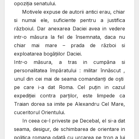
opoziţia senatului.
Motivele expuse de autorii antici erau, chiar
si numai ele, suficiente pentru a justifica
războiul. Dar anexarea Daciei avea in vedere
intr-o măsura la fel de însemnata, daca nu
chiar mai mare – prada de război si
exploatarea bogăţiilor Daciei.
Intr-o măsura, a tras in cumpăna si
personalitatea împăratului : militar înnăscut ,
unul din cei mai de seama comandanţi de oşti
pe care i-a dat Roma. Cel puţin in cazul
expediţiei contra parţilor, este limpede ca
Traian dorea sa imite pe Alexandru Cel Mare,
cuceritorul Orientului.
In ceea ce-l priveste pe Decebal, el si-a dat
seama, desigur, de schimbarea de orientare in
politica romana odată cu urcarea pe tron a lui