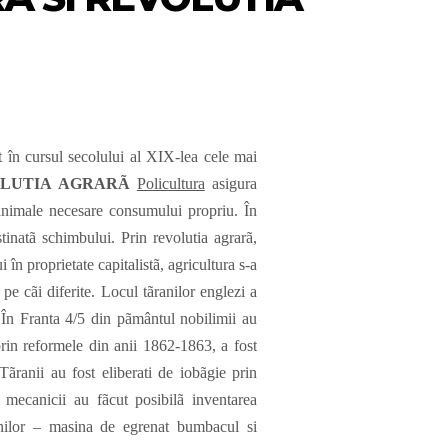
 cursul secolului al XIX-lea cele mai
LUTIA AGRARÃ
Policultura
asigura
 animale necesare consumului propriu. În
tinatã schimbului. Prin revolutia agrarã,
în proprietate capitalistã, agricultura s-a
pe cãi diferite. Locul tãranilor englezi a
i. În Franta 4/5 din pãmântul nobilimii au
prin reformele din anii 1862-1863, a fost
Tãranii au fost eliberati de iobãgie prin
 mecanicii au fãcut posibilã inventarea
nilor – masina de egrenat bumbacul si