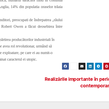
 numãrul sãracilor fiind in continuã
 Anglia, 14% din populatia oraselor trãaia
tori, preocupati de îndrepatrea „rãului
. Robert Owen a fãcut deosebirea între
rea producãtorilor industrriali în
lor avea rol revolutionar, urmând sã
 de exploatare, pe care ei au numit-o
inat caracterul ei utopic.
Realizările importante în per
contempora