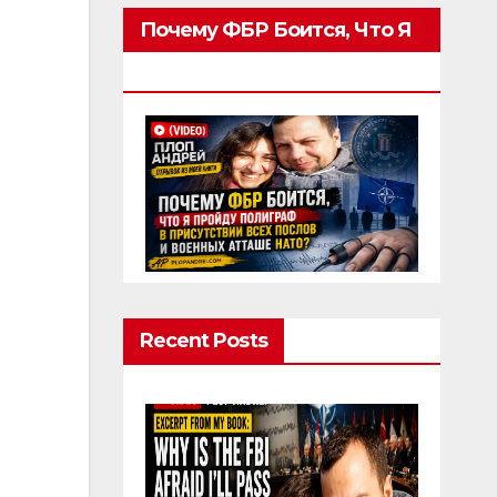
Почему ФБР Боится, Что Я
Пройду Полиграф
Recent Posts