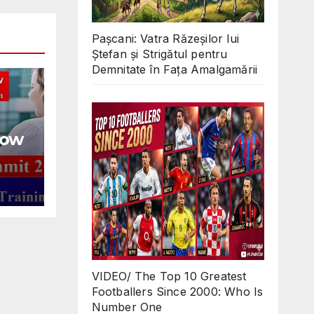
Pașcani: Vatra Răzeșilor lui
Ștefan și Strigătul pentru
Demnitate în Fața Amalgamării
row
lly-
ich,
VIDEO/ The Top 10 Greatest
Footballers Since 2000: Who Is
Number One