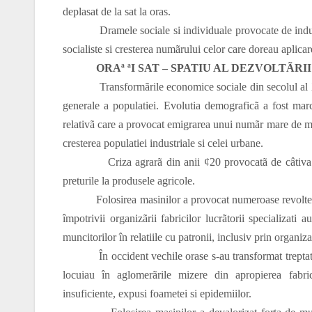
deplasat de la sat la oras.
Dramele sociale si individuale provocate de industria
socialiste si cresterea numãrului celor care doreau aplicar
ORAª ªI SAT – SPATIU AL DEZVOLTÃRI
Transformãrile economice sociale din secolul al XIX-
generale a populatiei. Evolutia demograficã a fost m
relativã care a provocat emigrarea unui numãr mare de mun
cresterea populatiei industriale si celei urbane.
Criza agrarã din anii
¢
20 provocatã de câtiva
preturile la produsele agricole.
Folosirea masinilor a provocat numeroase revolte în 
împotrivii organizãrii fabricilor lucrãtorii specializati a
muncitorilor în relatiile cu patronii, inclusiv prin organiz
În occident vechile orase s-au transformat treptat, 
locuiau în aglomerãrile mizere din apropierea fabrici
insuficiente, expusi foametei si epidemiilor.