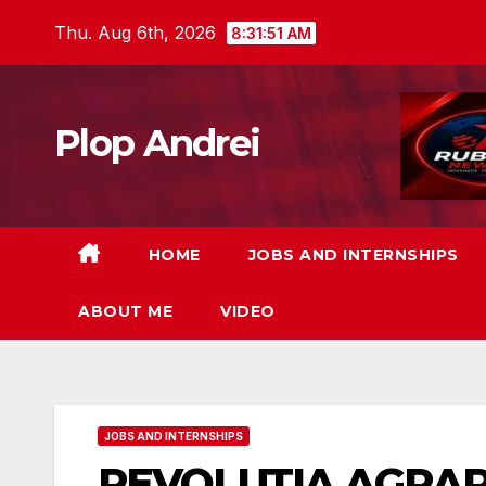
Skip
Thu. Aug 6th, 2026
8:31:52 AM
to
content
Plop Andrei
HOME
JOBS AND INTERNSHIPS
ABOUT ME
VIDEO
JOBS AND INTERNSHIPS
REVOLUTIA AGRAR