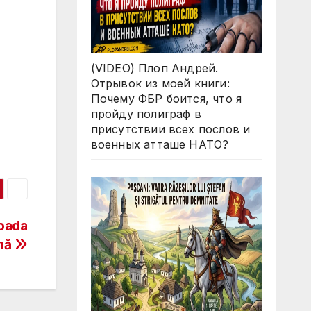
(VIDEO) Плоп Андрей.
Отрывок из моей книги:
Почему ФБР боится, что я
пройду полиграф в
присутствии всех послов и
военных атташе НАТО?
ioada
nă