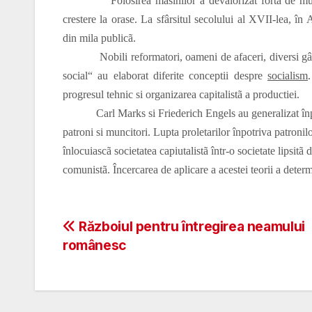
Folosirea masinilor a devalorizat forta de muncã,
crestere la orase. La sfârsitul secolului al XVII-lea, în
din mila publicã.
Nobili reformatori, oameni de afaceri, diversi gândi
social“ au elaborat diferite conceptii despre
socialism
progresul tehnic si organizarea capitalistã a productiei.
Carl Marks si Friederich Engels au generalizat înpãrti
patroni si muncitori. Lupta proletarilor înpotriva patroni
înlocuiascã societatea capiutalistã într-o societate lipsitã
comunistã. Încercarea de aplicare a acestei teorii a determ
Post
Războiul pentru întregirea neamului
românesc
navigation