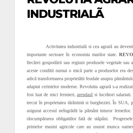
INDUSTRIALÃ
Activitatea industrialã si cea agrarã au devenit în
importante sectoare în economia marilor state.
REVO
fiecãrei gospodãrii sau regiuni produsele vegetale sau
aceste conditii numai o micã parte a produselor era des
adicã transformarea proprietãtii feudale asupra pãmântului 
adaptat cerintelor moderne. Revolutia agrarã s-a realizat 
fost luat de mici fermieri,
arendasI
si lucrãtori salariat
trecut în proprietatea tãrãnimii si burgheziei. În SUA, 
asigurat accesul neîngrãdit la pãmânt tuturor femeilor. 
rãscumpãrarea obligatiilor fatã de stãpâni. Progresele
primelor masini agricole care au usurat munca oame