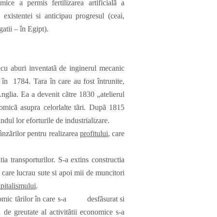
ice a permis fertilizarea artificialã a
existentei si anticipau progresul (ceai,
atii – în Egipt).
aburi inventatã de inginerul mecanic
 în 1784. Tara în care au fost întrunite,
Anglia. Ea a devenit cãtre 1830 „atelierul
onomicã asupra celorlalte tãri. Dupã 1815
dul lor eforturile de industrializare.
zãrilor pentru realizarea
profitului
, care
ransporturilor. S-a extins constructia
n care lucrau sute si apoi mii de muncitori
pitalismului
.
ic tãrilor în care s-a desfãsurat si
l de greutate al activitãtii economice s-a