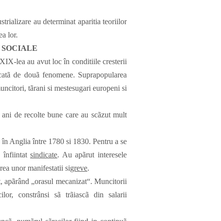
lizare au determinat aparitia teoriilor
ea lor.
I SOCIALE
lea au avut loc în conditiile cresterii
arcatã de douã fenomene. Suprapopularea
citori, tãrani si mestesugari europeni si
 ani de recolte bune care au scãzut mult
Anglia între 1780 si 1830. Pentru a se
u înfiintat
sindicate
. Au apãrut interesele
area unor manifestatii si
greve
.
apãrând „orasul mecanizat“. Muncitorii
lor, constrânsi sã trãiascã din salarii