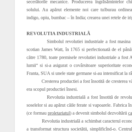
secerãtorile mecanice. Producerea îngrãsãmintelor chim
solului. Au apãrut elemente noi care tulburau ordinea 
indigo, opiu, bumbac – în India; crearea unei retele de irig
REVOLUTIA INDUSTRIALÃ
Simbolul revolutiei industriale a fost masina cu 
scotian James Watt, în 1765 si perfectionatã de el pânã
cãtre 1780, toate premisele revolutiei industriale a fost 
lumii“ si si-a asigurat o covârsitoare superioritate ec
Franta, SUA si unele state germane si-au intensificat la rân
Cresterea productiei a fost însotitã de cresterea vân
era scopul productiei însesi.
Revolutia industrialã a fost însotitã de revolutia t
soselelor si au apãrut cãile ferate si vapoarele. Fabrica î
(ce formau
proletariatul
) a devenit simbolul dezvoltãrii
ca
Revolutia industrialã a schimbat caracterul econom
a transformat structura societãtii, simplificînd-o. Centru