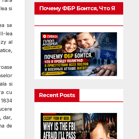
 Tara
Почему ФБР Боится, Что Я
ea si
Пройду Полиграф
ea se
II-lea
czy al
atice,
roase
aselor
ala si
ra cu
Recent Posts
i 1834
ucere
, dar,
ma de