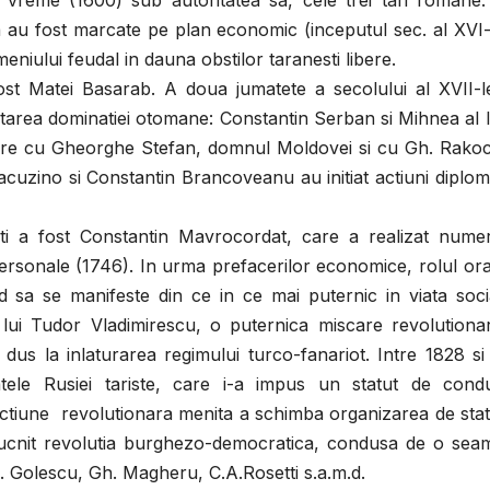
a vreme (1600) sub autoritatea sa, cele trei tari romane:
au fost marcate pe plan economic (inceputul sec. al XVI-l
meniului feudal in dauna obstilor taranesti libere.
ei Basarab. A doua jumatete a secolului al XVII-l
rtarea dominatiei otomane: Constantin Serban si Mihnea al I
legere cu Gheorghe Stefan, domnul Moldovei si cu Gh. Rako
tacuzino si Constantin Brancoveanu au initiat actiuni diplom
oti a fost Constantin Mavrocordat, care a realizat nume
personale (1746). In urma prefacerilor economice, rolul or
d sa se manifeste din ce in ce mai puternic in viata soci
 lui Tudor Vladimirescu, o puternica miscare revolutiona
a dus la inlaturarea regimului turco-fanariot. Intre 1828 s
le Rusiei tariste, care i-a impus un statut de cond
ctiune revolutionara menita a schimba organizarea de stat
izbucnit revolutia burghezo-democratica, condusa de o sea
G. Golescu, Gh. Magheru, C.A.Rosetti s.a.m.d.