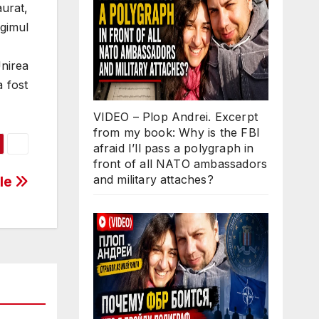
aurat,
gimul
Unirea
a fost
VIDEO – Plop Andrei. Excerpt
from my book: Why is the FBI
afraid I’ll pass a polygraph in
front of all NATO ambassadors
and military attaches?
ile