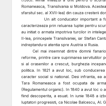
(1595). Mihai Viteazul a unit pentru o scurt
Romaneasca, Transilvania si Moldova. Acestea 
sfarsitul sec. al XVII-lea) din cauza cresterii do
Un alt conducator important a fost Mat
caracterizeaza prin reluarea luptei pentru scu
au initiat o armata impotriva turcilor in inte
II-lea, princepele Transilvaniei, iar Stefan Can
indreptandu-si atentia spre Austria si Rusia.
Cel mai insemnat dintre domnii fanari
reforme, printre care suprimarea servitutilor 
si al orasenilor a crescut, burghezia incepan
politica. In 1821 a avut loc, sub conducerea
caracter social si national. Desi infranta, ea 
Tara Romaneasca a fost ocupata de armate
(Regulamentul organic). In 1840 a avut loc o a
fiind descoperita, a esuat. In iunie 1848 a 
luptatori progresisti, ca Nicolae Balcescu, Al. 