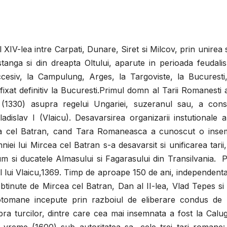
 XIV-lea intre Carpati, Dunare, Siret si Milcov, prin unirea
 stanga si din dreapta Oltului, aparute in perioada feudali
ccesiv, la Campulung, Arges, la Targoviste, la Bucuresti,
fixat definitiv la Bucuresti.Primul domn al Tarii Romanesti 
 (1330) asupra regelui Ungariei, suzeranul sau, a cons
ladislav I (Vlaicu). Desavarsirea organizarii instutionale a
rcea cel Batran, cand Tara Romaneasca a cunoscut o inse
iei lui Mircea cel Batran s-a desavarsit si unificarea tarii
 si ducatele Almasului si Fagarasului din Transilvania. P
l lui Vlaicu,1369. Timp de aproape 150 de ani, independenta
 obtinute de Mircea cel Batran, Dan al II-lea, Vlad Tepes s
iotomane incepute prin razboiul de eliberare condus de 
upra turcilor, dintre care cea mai insemnata a fost la Calu