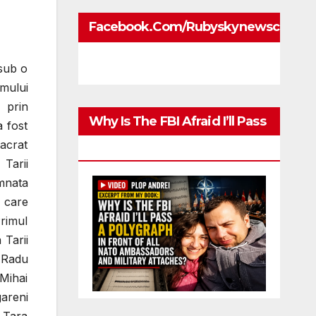
Facebook.com/rubyskynewscom
 sub o
smului
 prin
Why Is The FBI Afraid I’ll Pass
a fost
acrat
A Polygraph
 Tarii
mnata
, care
rimul
 Tarii
i Radu
Mihai
gareni