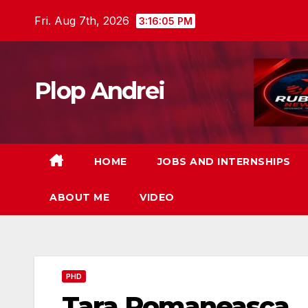
Skip
Fri. Aug 7th, 2026
3:16:06 PM
to
content
Plop Andrei
HOME
JOBS AND INTERNSHIPS
ABOUT ME
VIDEO
PHD
Tara Romaneasca