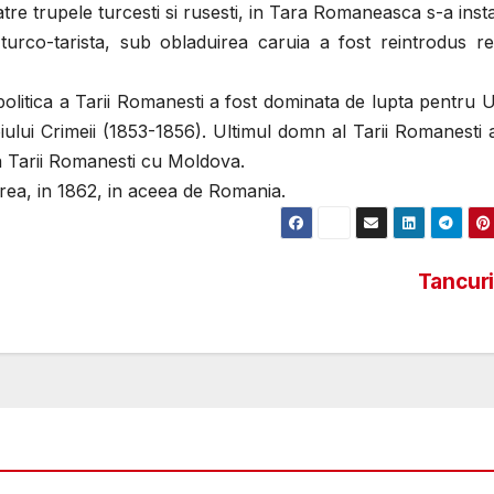
tre trupele turcesti si rusesti, in Tara Romaneasca s-a inst
turco-tarista, sub obladuirea caruia a fost reintrodus re
 politica a Tarii Romanesti a fost dominata de lupta pentru 
boiului Crimeii (1853-1856). Ultimul domn al Tarii Romanesti 
ea Tarii Romanesti cu Moldova.
rea, in 1862, in aceea de Romania.
Tancur
ABOUT ME
BEST OF THE BEST