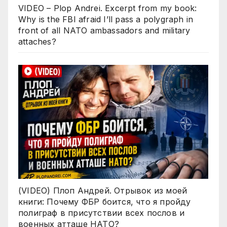
VIDEO – Plop Andrei. Excerpt from my book:
Why is the FBI afraid I’ll pass a polygraph in
front of all NATO ambassadors and military
attaches?
(VIDEO) Плоп Андрей. Отрывок из моей
книги: Почему ФБР боится, что я пройду
полиграф в присутствии всех послов и
военных атташе НАТО?