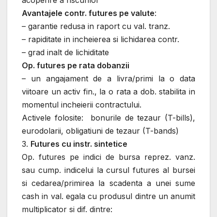
acoperire a riscurilor
Avantajele contr. futures pe valute
:
– garantie redusa in raport cu val. tranz.
– rapiditate in incheierea si lichidarea contr.
– grad inalt de lichiditate
Op. futures pe rata dobanzii
– un angajament de a livra/primi la o data
viitoare un activ fin., la o rata a dob. stabilita in
momentul incheierii contractului.
Activele folosite: bonurile de tezaur (T-bills),
eurodolarii, obligatiuni de tezaur (T-bands)
3.
Futures cu instr. sintetice
Op. futures pe indici de bursa reprez. vanz.
sau cump. indicelui la cursul futures al bursei
si cedarea/primirea la scadenta a unei sume
cash in val. egala cu produsul dintre un anumit
multiplicator si dif. dintre: