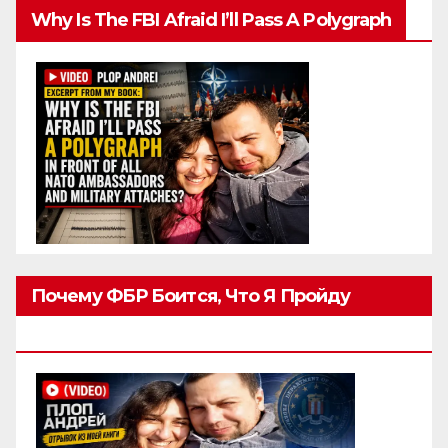
Why Is The FBI Afraid I’ll Pass A Polygraph
Почему ФБР Боится, Что Я Пройду
Полиграф