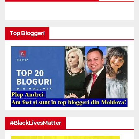
Top Bloggeri
#BlackLivesMatter