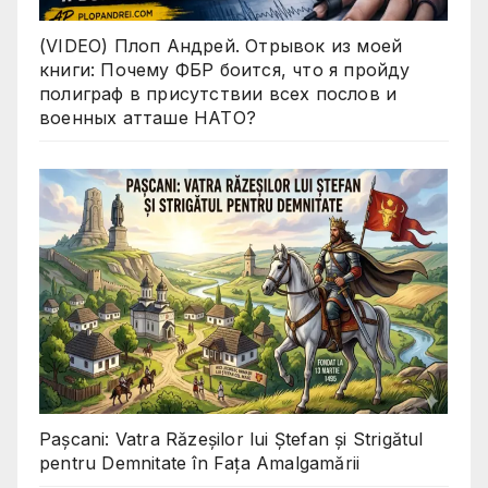
(VIDEO) Плоп Андрей. Отрывок из моей
книги: Почему ФБР боится, что я пройду
полиграф в присутствии всех послов и
военных атташе НАТО?
Pașcani: Vatra Răzeșilor lui Ștefan și Strigătul
pentru Demnitate în Fața Amalgamării