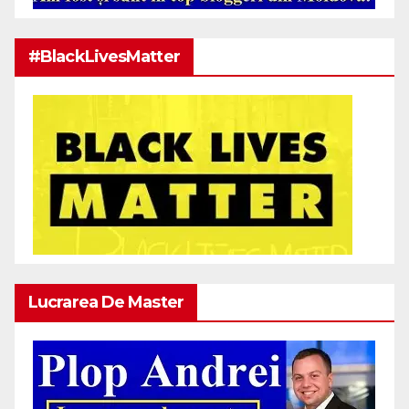
#BlackLivesMatter
Lucrarea De Master