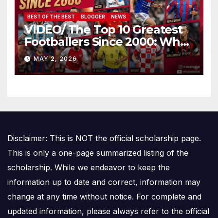
BEST OF THE BEST
BLOGGER
NEWS
VIDEO/ The Top 10 Greatest
Footballers Since 2000: Who
Is Number One
MAY 2, 2026
Disclaimer: This is NOT the official scholarship page.
This is only a one-page summarized listing of the
scholarship. While we endeavor to keep the
information up to date and correct, information may
change at any time without notice. For complete and
updated information, please always refer to the official