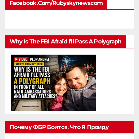
Facebook.com/rubyskynewscom
Why Is The FBI Afraid I’ll Pass A Polygraph
Почему ФБР Боится, Что Я Пройду