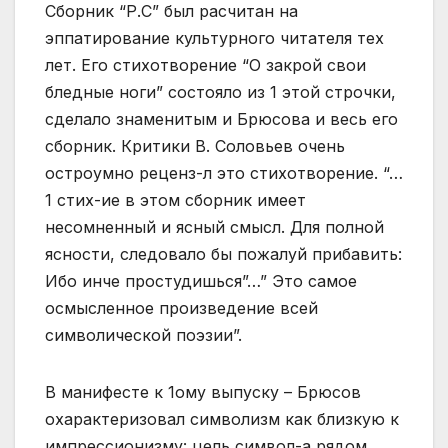
Сборник “Р.С” был расчитан на
эппатирование культурного читателя тех
лет. Его стихотворение “О закрой свои
бледные ноги” состояло из 1 этой строчки,
сделало знаменитым и Брюсова и весь его
сборник. Критики В. Соловьев очень
остроумно реценз-л это стихотворение. “…
1 стих-ие в этом сборник имеет
несомненный и ясный смысл. Для полной
ясности, следовало бы пожалуй прибавить:
Ибо инче простудишься”…” Это самое
осмысленное произведение всей
символической поэзии”.
В манифесте к 1ому выпуску – Брюсов
охарактеризовал символизм как близкую к
импрессионизму: цель символ-а рядом