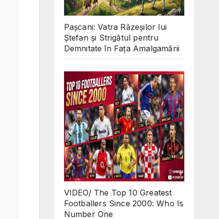
Pașcani: Vatra Răzeșilor lui
Ștefan și Strigătul pentru
Demnitate în Fața Amalgamării
VIDEO/ The Top 10 Greatest
Footballers Since 2000: Who Is
Number One