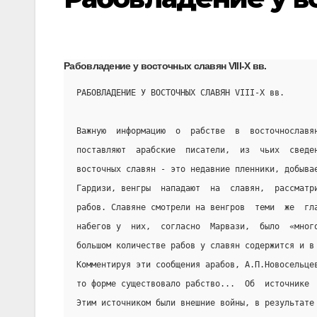
Рабовладение у восточных славян VIII-Х вв.
РАБОВЛАДЕНИЕ У ВОСТОЧНЫХ СЛАВЯН VIII-Х вв.
Важную  информацию  о  рабстве  в  восточнославя
поставляют  арабские  писатели,  из  чьих  сведе
восточных славян - это недавние пленники, добыва
Гардизи, венгры  нападают  на  славян,  рассматр
рабов. Славяне смотрели на венгров  теми  же  гл
набегов у  них,  согласно  Марвази,  было  «мног
большом количестве рабов у славян содержится и в
Комментируя эти сообщения арабов, А.П.Новосельце
то форме существовало рабство...  Об  источнике 
Этим источником были внешние войны, в результате