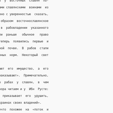
в  у  восточных  славян  по-
ыми славянскими  воинами  из
жно с уверенностью  сказать,
 образом  восточнославянское
 в  рабовладении  указанного
ли  раньше   обычное   право
теперь  появились  первые  и
ной  почве.  В  рабов  стали
нных  норм.  Некоторый  свет
ают  его  имущество,  а  его
наказывают».  Примечательно,
о  рабах  у  славян,  в  чем
вора читаем и у  Ибн  Русте:
  приказывает  его  удушить,
краинах своих владений».
ечто  похожее  на  «поток  и