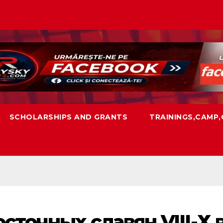
SCHOLARSHIPS AND GRANTS
TRAININGS,CAMP
сточных славян VIII-Х в