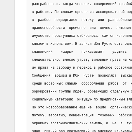
разграбление», когда человек, совершивший «разбо
в рабство. По словам одного из исследователей пе
в  разбое  подвергался  потоку  или  разграблени
правоспособности  временно  или  вечно,  лишению
имущество преступника отбиралось, сам он изгонял
князем в холопство». В записи Ибн Русте есть одн
славянский    «царь»    приказывает    удушить  
следовательно, влекло утрату виновным права на ж
им права на свободу и переход в рабское состояни
Сообщения Гардизи и Ибн  Русте  позволяют  выска
среди восточных славян  обособлении  рабов  от  
формировании группы людей, образующих отдельную 
социальную категорию, живущую по предписанным вл
Но это новообразование еще не  вошло  органическ
потому, вероятно, концентрация  туземных  рабски
окраинах восточнославянских земель, а  не  в  гу
знак, лишний раз указывающий на внешнее изначаль