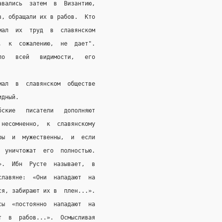
авались  затем  в  Византию,
в, обращали их в рабов.  Кто
мал  их  труд  в  славянском
,  к  сожалению,  не  дает".
по   всей   видимости,   его
мал  в  славянском  обществе
идный.
бские   писатели   дополняют
 несомненно,  к  славянскому
ры  и  мужественны,  и  если
  уничтожат  его  полностью.
».  Ибн  Русте  называет,  в
славяне:  «Они  нападают  на
ся, забирают их в  плен...».
сы  «постоянно  нападают  на
т  в  рабов...».  Осмысливая