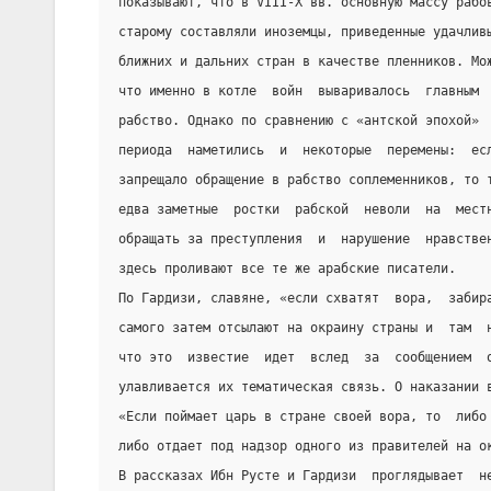
показывают, что в VIII-Х вв. основную массу рабо
старому составляли иноземцы, приведенные удачлив
ближних и дальних стран в качестве пленников. Мо
что именно в котле  войн  вываривалось  главным 
рабство. Однако по сравнению с «антской эпохой» 
периода  наметились  и  некоторые  перемены:  ес
запрещало обращение в рабство соплеменников, то 
едва заметные  ростки  рабской  неволи  на  мест
обращать за преступления  и  нарушение  нравстве
здесь проливают все те же арабские писатели.
По Гардизи, славяне, «если схватят  вора,  забир
самого затем отсылают на окраину страны и  там  
что это  известие  идет  вслед  за  сообщением  
улавливается их тематическая связь. О наказании 
«Если поймает царь в стране своей вора, то  либо
либо отдает под надзор одного из правителей на о
В рассказах Ибн Русте и Гардизи  проглядывает  н