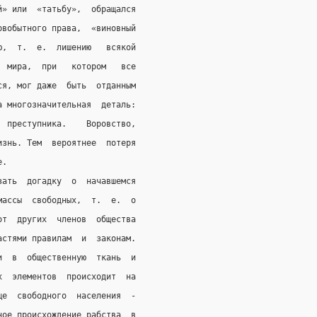
й» или  «татьбу»,  обращался
рвобытного права,  «виновный
ю,  т.  е.  лишению   всякой
  мира,  при   котором   все
ся, мог даже  быть  отданным
а многозначительная  деталь:
  преступника.    Воровство,
изнь. Тем  вероятнее  потеря
е.
зать  догадку  о  начавшемся
массы  свободных,  т.  е.  о
от  других  членов  общества
астями правилам  и  законам.
и  в  общественную  ткань  и
х  элементов  происходит  на
ще  свободного  населения  -
ное происхождение рабства  в