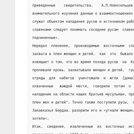
приведенные    свидетельства,    А.П.Новосельцев
внимательного изучения данные о взаимоотношениях
служат объектом нападения русов и источником раб
славянами следует понимать соседние русам  славя
подчиненные».
Нередко  пленения,  производимые  восточными  сл
захвата в плен женщин и детей,  как  это  бывало
извещает о том, что во время похода русов  на  К
проливали кровь, захватывали женщин и детей,  гр
отряды  для  набегов  уничтожали  и  жгли  [дома
охваченные   жаждой  мести,  говорили  потом  о 
нападение на области наших братьев мусульман, пр
плен жен и детей". Точно также поступили русы,  
Закавказья Бердаа, разорили его и «угнали женщин
хотели».
Итак,  сведения,  извлеченные  из  восточных  ис