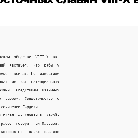
нском  обществе  VIII-Х  вв.
ний  явствует,  что  рабы  у
емые в воинах. По  известиям
ивая  их  как  потенциальных
азами.  Следствием  взаимных
о  рабов».  Свидетельство  о
 сочинении Гардизи.
в писал: «У славян в  какой-
 рабов  говорит  ал-Марвази.
 которых не  только  славяне