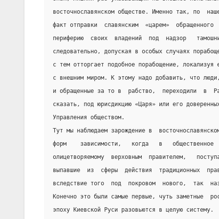
восточнославянском обществе. Именно так, по  наш
факт отправки  славянским  «царем»  обращенного 
периферию  своих  владений  под  надзор   тамошн
следовательно, допуская в особых случаях порабощ
с тем отторгает подобное порабощение, локализуя 
с внешним миром. К этому надо добавить, что люди
и обращенные за то в  рабство,  переходили  в  Р
сказать, под юрисдикцию «Царя» или его доверенны
Управления обществом.
Тут мы наблюдаем зарождение в  восточнославянско
форм    зависимости,   когда   в   общественное 
олицетворяемому  верховным  правителем,   поступ
выпавшие  из  сферы  действия  традиционных  пра
вследствие того  под  покровом  нового,  так  на
Конечно это были самые первые, чуть заметные  ро
эпоху Киевской Руси разовьются в целую систему.