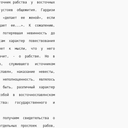
точник рабства  у  восточных
 устоев  общежития.  Гардизи
  «делает  ее  женой»,  если
дает  ее...».  К  сожалению,
  потерявшая  невинность  до
сам  характер  повествования
яет  к  мысли,  что  у  него
ачит,  -  о  рабстве.  Но  в
о,   служившего   источником
славян,  наказание  невесты,
  неполноценность,  являлось
  быть,  различный  характер
собой  в  восточнославянском
ства:   государственного   и
  получаем  свидетельства  о
отдельных  прослоек   рабов,