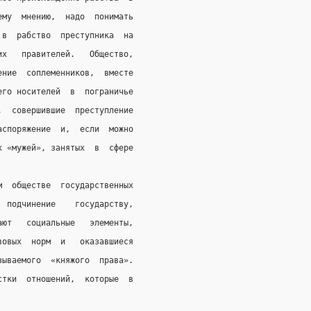
ему  мнению,  надо  понимать
 в  рабство  преступника  на
их   правителей.   Общество,
ение  соплеменников,  вместе
его носителей  в  пограничье
,  совершившие  преступление
аспоряжение  и,  если  можно
х «мужей», занятых  в  сфере
м  обществе  государственных
  подчинение    государству,
ают   социальные   элементы,
вовых  норм  и   оказавшиеся
зываемого  «княжого  права».
стки  отношений,  которые  в