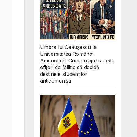
Umbra lui Ceaușescu la
Universitatea Româno-
Americană: Cum au ajuns foștii
ofițeri de Miliție să decidă
destinele studenților
anticomuniști