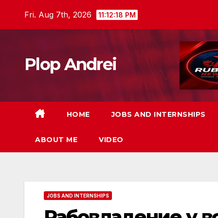
Skip
Fri. Aug 7th, 2026
11:12:19 PM
to
content
Plop Andrei
HOME
JOBS AND INTERNSHIPS
ABOUT ME
VIDEO
JOBS AND INTERNSHIPS
Рабовладение у во