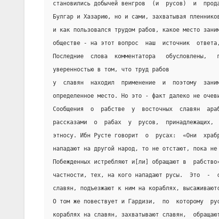
становились добычей венгров  (и  русов)  и  прод
Булгар и Хазарию, но и сами, захватывая пленнико
и как пользовался трудом рабов, какое место зани
обществе - на этот вопрос  наш  источник  ответа
Последние  слова  комментатора   обусловлены,   
уверенностью в том, что труд рабов
у  славян  находил  применение  и  поэтому  зани
определенное место. Но это - факт далеко не очев
Сообщения  о  рабстве  у  восточных  славян  ара
рассказами  о  рабах  у  русов,  принадлежащих, 
этносу. Ибн Русте говорит  о  русах:  «Они  храб
нападают на другой народ, то не отстают, пока не
Побежденных истребляют и[ли] обращают в  рабство
частности, тех, на кого нападают русы.  Это  -  
славян, подъезжают к ним на кораблях, высаживают
О том же повествует и Гардизи,  по  которому  ру
кораблях на славян, захватывают славян,  обращаю