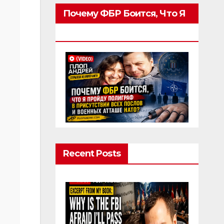
Почему ФБР Боится, Что Я
Пройду Полиграф
Recent Posts