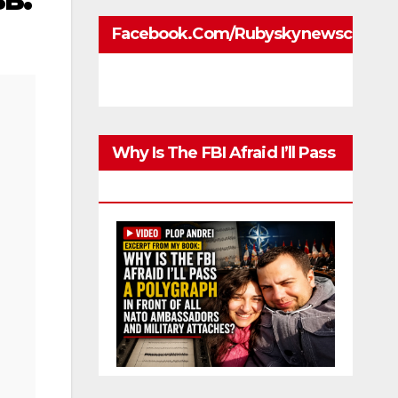
Facebook.com/rubyskynewscom
Why Is The FBI Afraid I’ll Pass
A Polygraph