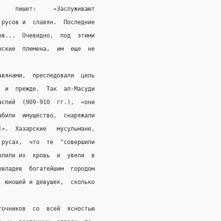
     пишет:     «Заслуживают
 русов и  славян.  Последние
ов...  Очевидно,  под  этими
нские  племена,  им  еще  не
авянами,  преследовали  цель
  и  прежде.  Так  ал-Масуди
аспий  (909-910  гг.),  «они
абили  имущество,  снаряжали
]».  Хазарские   мусульмане,
 русах,  что  те  "совершили
олили их  кровь  и  увели  в
овладев  богатейшим  городом
, юношей и девушек,  сколько
точников  со  всей  ясностью