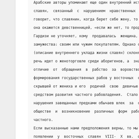
Арабские авторы упоминают еще один внутренний ис
славян,  связанный  с  нарушением  нравственных 
говорит, что славянин, когда берет себе жену, то
она окажется девственницей, «если же нет, то про
Гардизи не уточняет, кому  продавалась  женщина,
замужества: своим или чужим покупателям. Однако 
(описание внутреннего уклада жизни славян) склон
речь идет о женоторговле среди аборигенов, а  зн
отличие  от  обращения  в  рабство  за  воровств
формирования государственных рабов у восточных  
скрывшей от жениха и его  родичей  свою  девичью
средством развития частного рабовладения.  Стало
нарушения завещанных предками обычаев влек  за  
обществе  и  возникновение  различных  форм  раб
частного.
Если высказанные нами предположения верны, то мы
появлении  у  восточных  славян  VIII-  X  вв.  